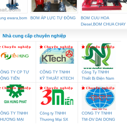
dung ewara,bom
BƠM ÁP LỰC TỰ ĐỘNG
BOM CUU HOA
Diesel,BOM CHUA CHAY
Nhà cung cấp chuyên nghiệp
ÔNG TY CP TỰ
CÔNG TY TNHH
Công Ty TNHH
Đệm An Toàn
Rơ Le An Toàn
Bộ Lặp Tín Hiệu
Rơ
ỘNG TIẾN
KỸ THUẬT KTECH
Thiết Bị Điện Nam
nix Contact
Phoenix Contact
PROFIBUS Phoenix
Pho
HƯNG
VIỆT NAM
Quốc Thịnh
PC20-1NO-
PSR-SCP-
Contact PSI-REP-
298
24DC-SP -
24UC/ESL4/3X1/1X2/B
PROFIBUS/12MB -
700578
- 2981059
2708863
24DC
ÔNG TY TNHH
Công ty TNHH
CONG TY TNHH
THƯƠNG MẠI
Thương Mại SX
TM-DV DAI DONG
ưu Điện AC
Mô-đun Ắc Quy UPS
Rơ Le An Toàn
Bộ g
ỊCH VỤ KỸ
Ba Miền
THANH