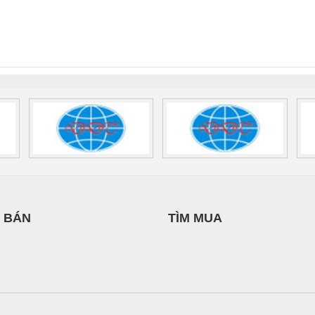
 Suất Cao
Phoenix Contact
Phoenix Contact
HUẬT ĐIỆN CƠ
nix Contact
QUINT-HP-
2981059 – PSR-
TRAN
IA HƯNG PHÁT
INT-HP-
BAT/PB/48DC/7.0AH/PT
SCP-
1K5 H
0AC/2.5KVA/PT
- 1133819
24UC/ESL4/3X1/1X2/B
 1136815
 BÁN
TÌM MUA