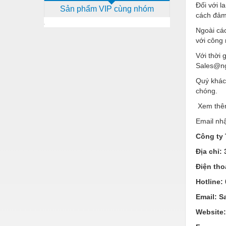
Đối với l
Sản phẩm VIP cùng nhóm
Dịch vụ - Thi công
cách đảm 
Điện công nghiệp
Ngoài cá
với công
Điện gia dụng
Với thời 
Điện Lạnh
Sales@ng
Quý khác
Đóng tàu Thiết bị
chóng.
Đúc chính xác Thiết bị
Xem thêm
Dụng cụ cầm tay
Email nhận
Công ty
Dụng cụ cắt gọt
Địa chỉ:
Dụng cụ điện
Điện tho
Dụng cụ đo
Hotline:
Gỗ - Trang thiết bị
Email:
S
Hàn cắt - Thiết bị
Website