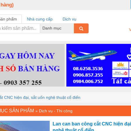
 hàng)
Sản phẩm
Nhà cung cấp
Dịch vụ
Danh mục
V
t CNC hiện đại, sắt uốn nghệ thuật cổ điển
MỤC SẢN PHẨM
»
Dịch vụ - Thi công
Lan can ban công cắt CNC hiện đại
nghệ thuật cổ điển