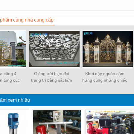
phẩm cùng nhà cung cấp
ửa cổng 4
Giếng trời hiện đại
Khơi dậy nguồn cảm
n tùng cúc
trang trí bằng sắt tấm
hứng cùng những chiếc
đẹp, sơn
cắt hoa văn CNC nghệ
cổng biệt thự sắt đẹp
ành phần 4
thuật đẹp, độc đáo,
nhất
ẩm xem nhiều
o cấp
sang trọng