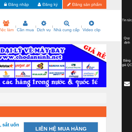
Đăng nhập
Đăng ký
Đăng sản phẩm
Tin tức
iệc làm
Cần mua
Dịch vụ
Nhà cung cấp
Video clip
Quy
định
Bảng
giá QC
, sắt uốn
LIÊN HỆ MUA HÀNG