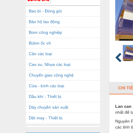
Bao bì - Đóng gói
Bảo hộ lao động
Bơm công nghiệp
Bùlon ốc vít
Cân các loại
Cao su, Nhựa các loại
Chuyển giao công nghệ
Cửa - kính các loại
CHI TI
Dầu khí - Thiết bị
Lan can
Dây chuyền sản xuất
nhất để t
Dệt may - Thiết bị
Nguyên P
các tỉnh 
Dầu mỡ công nghiệp