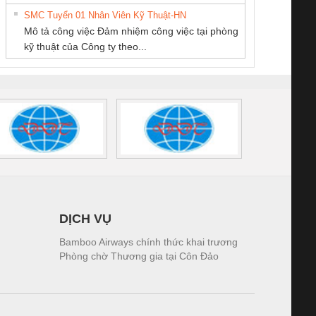
tấm pin
điện TRANSCLINIC
trơn Đà Nẵng
giám 
PHƯƠNG NAM
NAM
SMC Tuyển 01 Nhân Viên Kỹ Thuật-HN
SCLINIC 16I+
BKE 1K5.4
Sola
Mô tả công việc Đảm nhiệm công việc tại phòng
 (2502520000)
(7791400879)2. Giá
TRAN
kỹ thuật của Công ty theo...
1K5.4
DỊCH VỤ
Bamboo Airways chính thức khai trương
Phòng chờ Thương gia tại Côn Đảo