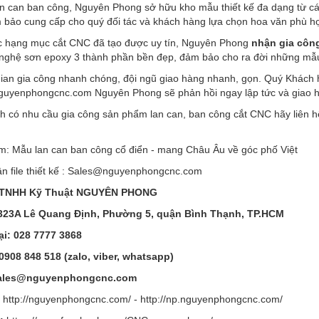
an can ban công, Nguyên Phong sở hữu kho mẫu thiết kế đa dạng từ các
bảo cung cấp cho quý đối tác và khách hàng lựa chọn hoa văn phù hợp
c hạng mục cắt CNC đã tạo được uy tín, Nguyên Phong
nhận gia công
 nghệ sơn epoxy 3 thành phần bền đẹp, đảm bảo cho ra đời những mẫu 
gian gia công nhanh chóng, đội ngũ giao hàng nhanh, gọn. Quý Khách h
uyenphongcnc.com Nguyên Phong sẽ phản hồi ngay lập tức và giao hà
h có nhu cầu gia công sản phẩm lan can, ban công cắt CNC hãy liên hệ
: Mẫu lan can ban công cổ điển - mang Châu Âu về góc phố Việt
 file thiết kế :
Sales@nguyenphongcnc.com
 TNHH Kỹ Thuật NGUYÊN PHONG
 323A Lê Quang Định, Phường 5, quận Bình Thạnh, TP.HCM
ại: 028 7777 3868
 0908 848 518 (zalo, viber, whatsapp)
ales@nguyenphongcnc.com
:
http://nguyenphongcnc.com/ - http://np.nguyenphongcnc.com/