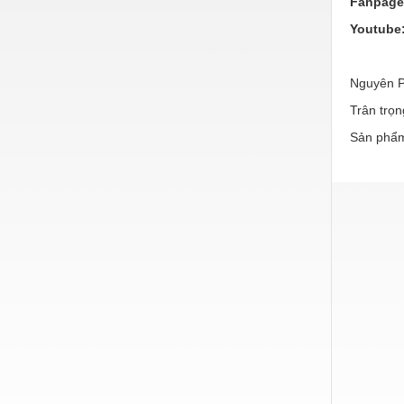
Fanpag
Hóa chất-Trang thiết bị
Youtube
Kệ công nghiệp
Khí nén - Thiết bị
Nguyên P
Khuôn mẫu - Phụ tùng
Trân trọn
Lọc công nghiệp
Sản phẩm
Máy công cụ - Phụ tùng
Mỏ - Trang thiết bị
Mô tơ - Hộp số
Môi trường - Thiết bị
Nâng hạ - Trang thiết bị
Nội - Ngoại thất - văn phòng
Nồi hơi - Trang thiết bị
Nông nghiệp - Thiết bị