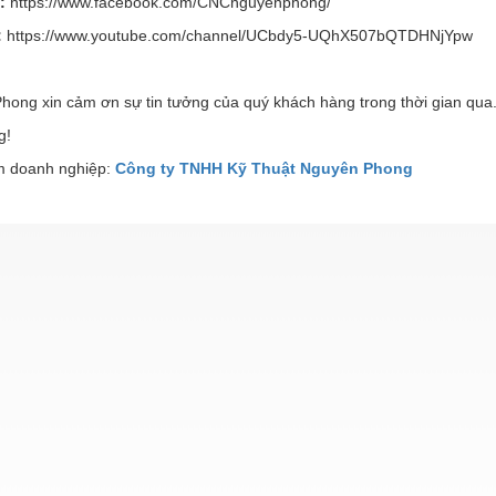
e:
https://www.facebook.com/CNCnguyenphong/
:
https://www.youtube.com/channel/UCbdy5-UQhX507bQTDHNjYpw
hong xin cảm ơn sự tin tưởng của quý khách hàng trong thời gian qua
g!
 doanh nghiệp:
Công ty TNHH Kỹ Thuật Nguyên Phong