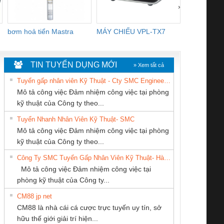
›
bơm hoả tiển Mastra
MÁY CHIẾU VPL-TX7
BOM DINH
WHITE
TIN TUYỂN DỤNG MỚI
» Xem tất cả
Tuyển gấp nhân viên Kỹ Thuật - Cty SMC Engineering
Mô tả công việc Đảm nhiệm công việc tại phòng
kỹ thuật của Công ty theo...
Tuyển Nhanh Nhân Viên Kỹ Thuật- SMC
Cty TNHH TM QC
CÔNG TY TNHH
CÔNG TY CỔ
 Le An Toàn
Bộ giám sát chuỗi
Bộ giám sát dòng
Bộ ng
Mô tả công việc Đảm nhiệm công việc tại phòng
Ba Miền
THIẾT BỊ CÔNG
PHẦN DÂY VÀ
enix Contact
tấm pin
điện chuỗi
ray W
kỹ thuật của Công ty theo...
NGHIỆP NIHON
CÁP ĐIỆN
6960 – PSR-
TRANSCLINIC 16I+
TRANSCLINIC 16I+
BAS 
Công Ty SMC Tuyển Gấp Nhân Viên Kỹ Thuật- Hà Nội
SETSUBI VIỆT
THƯỢNG ĐÌNH
SCP-
1K5 L (2433950000)
(2008130000)
(28
Mô tả công việc Đảm nhiệm công việc tại
NAM
/FSP/2X1/1X2
phòng kỹ thuật của Công ty...
CM88 jp net
CÔNG TY TNHH
CÔNG TY TNHH
CÔNG TY CỔ
CM88 là nhà cái cá cược trực tuyến uy tín, sở
KINH DOANH
THƯƠNG MẠI
PHẦN TỰ ĐỘNG
iám sát chuỗi
Bộ chỉnh lưu nguồn
Nẹp nhôm chống
Bộ c
hữu thế giới giải trí hiện...
DỊCH VỤ XNK
THIÊN ÂN VIỆT
TIẾN HƯNG