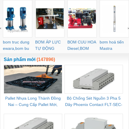
‹
›
bom truc dung
BƠM ÁP LỰC
BOM CUU HOA
bơm hoả tiển
ewara,bom bu
TỰ ĐỘNG
Diesel,BOM
Mastra
ewara
CHUA CHAY
Sản phẩm mới
(147896)
Pallet Nhựa Long Thành Đồng
Bộ Chống Sét Nguồn 3 Pha 5
Nai – Cung Cấp Pallet Mới,
Dây Phoenix Contact FLT-SEC-
C
Pallet Cũ Giá Tốt
P-T1-3S-264/50-FM - 2909589