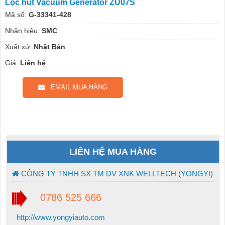
Lọc hút Vacuum Generator ZU07S
Mã số:
G-33341-428
Nhãn hiệu:
SMC
Xuất xứ:
Nhật Bản
Giá:
Liên hệ
EMAIL MUA HÀNG
LIÊN HỆ MUA HÀNG
CÔNG TY TNHH SX TM DV XNK WELLTECH (YONGYI)
0786 525 666
http://www.yongyiauto.com