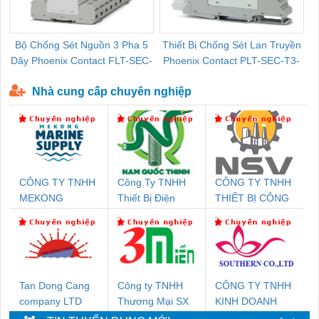
Bộ Chống Sét Nguồn 3 Pha 5
Thiết Bị Chống Sét Lan Truyền
B
Dây Phoenix Contact FLT-SEC-
Phoenix Contact PLT-SEC-T3-
P-T1-3S-440/35-FM - 2908264
230-FM-PT - 2907928
Nhà cung cấp chuyên nghiệp
CÔNG TY TNHH
Công Ty TNHH
CÔNG TY TNHH
MEKONG
Thiết Bị Điện
THIẾT BỊ CÔNG
MARINE SUPPLY
Nam Quốc Thịnh
NGHIỆP NIHON
SETSUBI VIỆT
NAM
Tan Dong Cang
Công ty TNHH
CÔNG TY TNHH
company LTD
Thương Mại SX
KINH DOANH
Ba Miền
DỊCH VỤ XNK