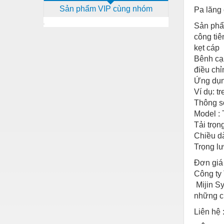
Sản phẩm VIP cùng nhóm
Pa lăng 
Dịch vụ - Thi công
Sản phẩm
Điện công nghiệp
công tiê
Điện gia dụng
kẹt cáp
Bênh cạ
Điện Lạnh
điều chỉ
Ứng dụng
Đóng tàu Thiết bị
Ví dụ: t
Đúc chính xác Thiết bị
Thông số
Model :
Dụng cụ cầm tay
Tải trọn
Chiều dà
Dụng cụ cắt gọt
Trọng lư
Dụng cụ điện
Đơn giá
Dụng cụ đo
Công ty
Mijin Sy
Gỗ - Trang thiết bị
những c
Hàn cắt - Thiết bị
Liên hệ 