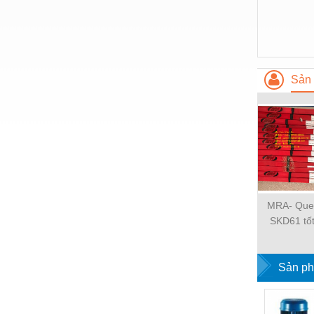
Nước-Vật tư thiết bị
Phốt cơ khí
Sắt, thép, inox các loại
Sản 
Thí nghiệm-Trang thiết bị
Thiết bị chiếu sáng
Thiết bị chống sét
Thiết bị an ninh
Thiết bị công nghiệp
MRA- Que
Thiết bị công trình
SKD61 tốt
trư
Thiết bị điện
Sản ph
Thiết bị giáo dục
Thiết bị khác