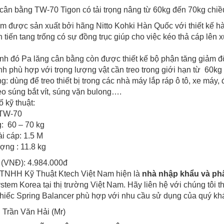
cân bằng TW-70 Tigon có tải trọng nâng từ 60kg đến 70kg chiề
 được sản xuất bởi hãng Nitto Kohki Hàn Quốc với thiết kế hà
n tiến tang trống có sự đồng trục giúp cho việc kéo thả cáp lê
nh đó Pa lăng cân bằng còn được thiết kế bộ phận tăng giảm đ
nh phù hợp với trọng lượng vật cần treo trong giới hạn từ 60kg
: dùng để treo thiết bị trong các nhà máy lắp ráp ô tô, xe máy, 
reo súng bắt vít, súng vặn bulong….
 kỹ thuật:
 TW-70
g: 60 – 70 kg
i cáp: 1.5 M
ợng : 11.8 kg
 (VNĐ): 4.984.000đ
 TNHH Kỹ Thuật Ktech Việt Nam hiện là
nhà nhập khẩu và ph
stem Korea tại thị trường Việt Nam. Hãy liên hệ với chúng tôi 
hiếc Spring Balancer phù hợp với nhu cầu sử dụng của quý kh
: Trần Văn Hải (Mr)