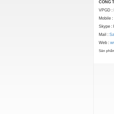
Hóa chất-Trang thiết bị
CÔNG T
VPGD : 
Kệ công nghiệp
Mobile :
Khí nén - Thiết bị
Skype : 
Khuôn mẫu - Phụ tùng
Mail :
Sa
Lọc công nghiệp
Web :
w
Máy công cụ - Phụ tùng
Sản phẩm
Mỏ - Trang thiết bị
Mô tơ - Hộp số
Môi trường - Thiết bị
Nâng hạ - Trang thiết bị
Nội - Ngoại thất - văn phòng
Nồi hơi - Trang thiết bị
Nông nghiệp - Thiết bị