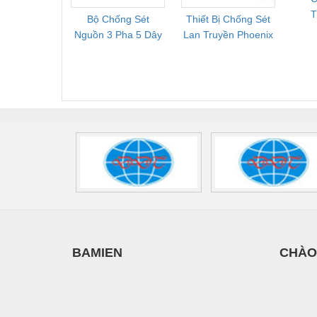
T
Bộ Chống Sét
Thiết Bị Chống Sét
Bộ L
Vật liệu xây dựng
N
Nguồn 3 Pha 5 Dây
Lan Truyền Phoenix
Công
S
Vòng bi - Bạc đạn
Phoenix Contact
Contact PLT-SEC-
Phoe
FLT-SEC-P-T1-3S-
T3-230-FM-PT -
QU
Xe hơi - Phụ tùng
440/35-FM -
2907928
UPS/23
Xe máy - Phụ tùng
2908264
-
Xe tải - phụ tùng
Y khoa - Trang thiết bị
BAMIEN
CHÀO