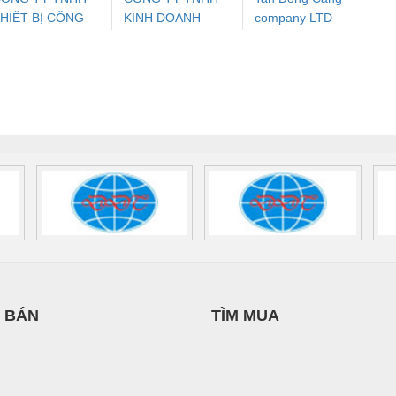
HIẾT BỊ CÔNG
KINH DOANH
company LTD
ưu Điện AC
Mô-đun Ắc Quy UPS
Rơ Le An Toàn
Bộ g
GHIỆP NIHON
DỊCH VỤ XNK
 Suất Cao
Phoenix Contact
Phoenix Contact
ETSUBI VIỆT
PHƯƠNG NAM
nix Contact
QUINT-HP-
2981059 – PSR-
TRAN
NAM
INT-HP-
BAT/PB/48DC/7.0AH/PT
SCP-
1K5 H
0AC/2.5KVA/PT
- 1133819
24UC/ESL4/3X1/1X2/B
 1136815
 BÁN
TÌM MUA