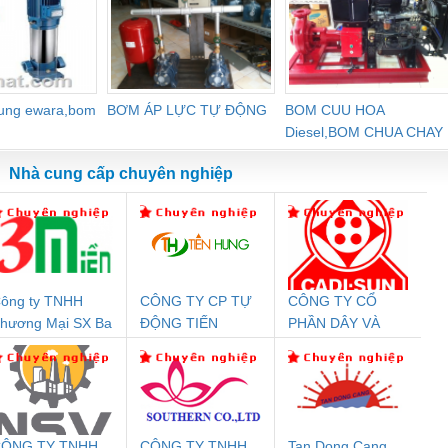
dung ewara,bom
BƠM ÁP LỰC TỰ ĐỘNG
BOM CUU HOA
Diesel,BOM CHUA CHAY
Nhà cung cấp chuyên nghiệp
ông ty TNHH
CÔNG TY CP TỰ
CÔNG TY CỔ
Đệm An Toàn
Rơ Le An Toàn
Bộ Lặp Tín Hiệu
Rơ
hương Mại SX Ba
ĐỘNG TIẾN
PHẦN DÂY VÀ
T
nix Contact
Phoenix Contact
PROFIBUS Phoenix
Pho
iền
HƯNG
CÁP ĐIỆN
PC20-1NO-
PSR-SCP-
Contact PSI-REP-
298
THƯỢNG ĐÌNH
24DC-SP -
24UC/ESL4/3X1/1X2/B
PROFIBUS/12MB -
700578
- 2981059
2708863
24DC
ÔNG TY TNHH
CÔNG TY TNHH
Tan Dong Cang