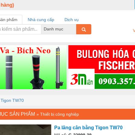
 hàng)
Sản phẩm
Nhà cung cấp
Dịch vụ
Danh mục
V
g Tigon TW70
MỤC SẢN PHẨM
»
Thiết bị công nghiệp
Pa lăng cân bằng Tigon TW70
Mã số:
G-22999-39