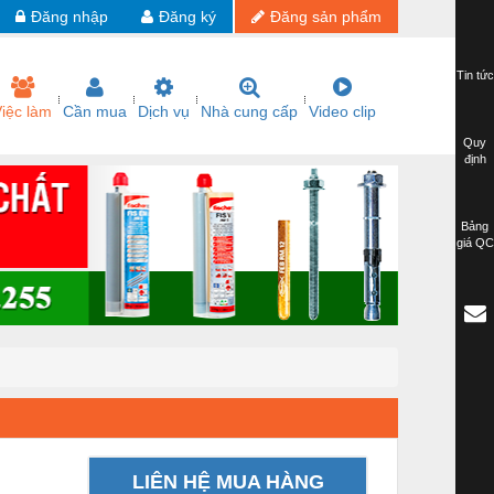
Đăng nhập
Đăng ký
Đăng sản phẩm
Tin tức
iệc làm
Cần mua
Dịch vụ
Nhà cung cấp
Video clip
Quy
định
Bảng
giá QC
LIÊN HỆ MUA HÀNG