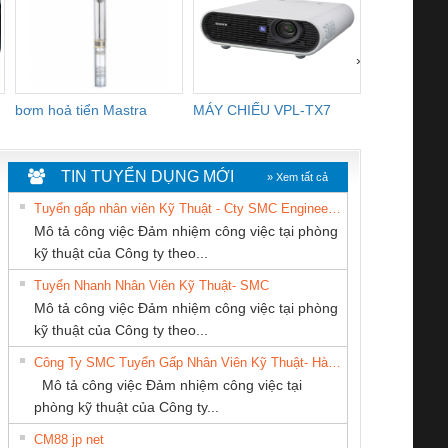
›
bơm hoả tiển Mastra
MÁY CHIẾU VPL-TX7
BOM DINH
WHITE
TIN TUYỂN DỤNG MỚI
» Xem tất cả
Tuyển gấp nhân viên Kỹ Thuật - Cty SMC Engineering
Mô tả công việc Đảm nhiệm công việc tại phòng
kỹ thuật của Công ty theo...
Tuyển Nhanh Nhân Viên Kỹ Thuật- SMC
Công Ty TNHH
CÔNG TY CỔ
CÔNG TY TNHH
 Le An Toàn
Bộ giám sát chuỗi
Bộ giám sát dòng
Bộ ng
Mô tả công việc Đảm nhiệm công việc tại phòng
hiết Bị Điện Nam
PHẦN TỰ ĐỘNG
MEKONG MARINE
enix Contact
tấm pin
điện chuỗi
ray W
kỹ thuật của Công ty theo...
Quốc Thịnh
TIẾN HƯNG
SUPPLY
6960 – PSR-
TRANSCLINIC 16I+
TRANSCLINIC 16I+
BAS 
Công Ty SMC Tuyển Gấp Nhân Viên Kỹ Thuật- Hà Nội
SCP-
1K5 L (2433950000)
(2008130000)
(28
Mô tả công việc Đảm nhiệm công việc tại
/FSP/2X1/1X2
phòng kỹ thuật của Công ty...
CM88 jp net
Cty TNHH TM QC
CÔNG TY TNHH
CÔNG TY TNHH