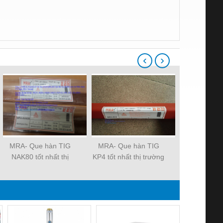
‹
›
MRA- Que hàn TIG
MRA- Que hàn TIG
Đầu cos chụ
NAK80 tốt nhất thị
KP4 tốt nhất thị trường
CE1, CE2, 
trường