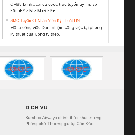
CM88 là nhà cái cá cược trực tuyến uy tín, sở
Ba Miền
THƯƠNG MẠI
THƯƠNG MẠI
iám sát chuỗi
Bộ chỉnh lưu nguồn
Nẹp nhôm chống
Bộ c
hữu thế giới giải trí hiện...
DỊCH VỤ KỸ
THIÊN ÂN VIỆT
tấm pin
điện TRANSCLINIC
trơn Đà Nẵng
giám 
THUẬT ĐIỆN CƠ
NAM
SMC Tuyển 01 Nhân Viên Kỹ Thuật-HN
SCLINIC 16I+
BKE 1K5.4
Sola
GIA HƯNG PHÁT
Mô tả công việc Đảm nhiệm công việc tại phòng
 (2502520000)
(7791400879)2. Giá
TRAN
kỹ thuật của Công ty theo...
1K5.4
DỊCH VỤ
Bamboo Airways chính thức khai trương
Phòng chờ Thương gia tại Côn Đảo