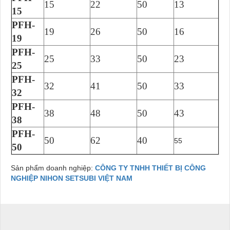
15
22
50
13
15
PFH-
19
26
50
16
19
PFH-
25
33
50
23
25
PFH-
32
41
50
33
32
PFH-
38
48
50
43
38
PFH-
50
62
40
55
50
Sản phẩm doanh nghiệp:
CÔNG TY TNHH THIẾT BỊ CÔNG
NGHIỆP NIHON SETSUBI VIỆT NAM