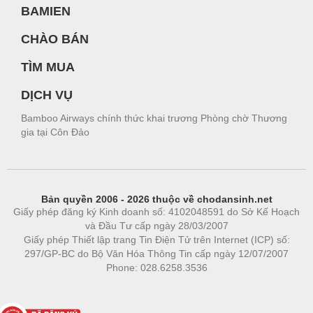
BAMIEN
CHÀO BÁN
TÌM MUA
DỊCH VỤ
Bamboo Airways chính thức khai trương Phòng chờ Thương
gia tại Côn Đảo
Bản quyền 2006 - 2026 thuộc về chodansinh.net
Giấy phép đăng ký Kinh doanh số: 4102048591 do Sở Kế Hoạch
và Đầu Tư cấp ngày 28/03/2007
Giấy phép Thiết lập trang Tin Điện Tử trên Internet (ICP) số:
297/GP-BC do Bộ Văn Hóa Thông Tin cấp ngày 12/07/2007
Phone: 028.6258.3536
Phòng trọ
|
https://bdsgroup.vn
https://kqxs123.com