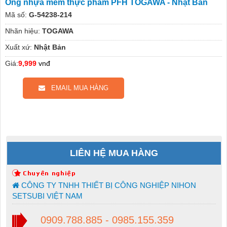
Ống nhựa mềm thực phẩm PFH TOGAWA - Nhật Bản
Mã số:
G-54238-214
Nhãn hiệu:
TOGAWA
Xuất xứ:
Nhật Bản
Giá:
9,999
vnđ
EMAIL MUA HÀNG
LIÊN HỆ MUA HÀNG
CÔNG TY TNHH THIẾT BỊ CÔNG NGHIỆP NIHON
SETSUBI VIỆT NAM
0909.788.885 - 0985.155.359