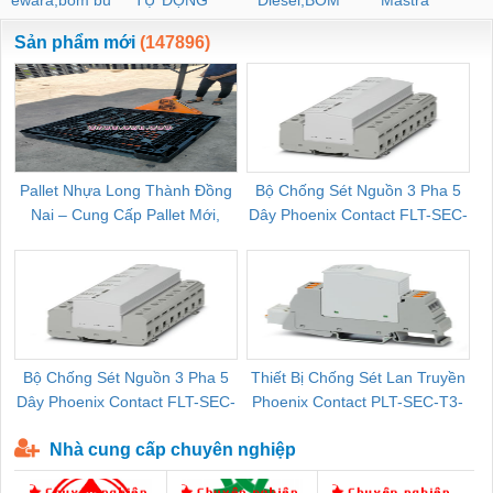
ewara,bom bu
TỰ ĐỘNG
Diesel,BOM
Mastra
ewara
CHUA CHAY
Sản phẩm mới
(147896)
Pallet Nhựa Long Thành Đồng
Bộ Chống Sét Nguồn 3 Pha 5
Nai – Cung Cấp Pallet Mới,
Dây Phoenix Contact FLT-SEC-
C
Pallet Cũ Giá Tốt
P-T1-3S-264/50-FM - 2909589
Bộ Chống Sét Nguồn 3 Pha 5
Thiết Bị Chống Sét Lan Truyền
B
Dây Phoenix Contact FLT-SEC-
Phoenix Contact PLT-SEC-T3-
P-T1-3S-440/35-FM - 2908264
230-FM-PT - 2907928
Nhà cung cấp chuyên nghiệp