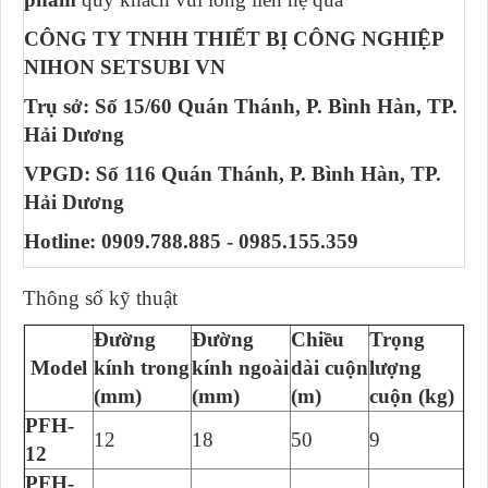
CÔNG TY TNHH THIẾT BỊ CÔNG NGHIỆP
NIHON SETSUBI VN
Trụ sở: Số 15/60 Quán Thánh, P. Bình Hàn, TP.
Hải Dương
VPGD: Số 116 Quán Thánh, P. Bình Hàn, TP.
Hải Dương
Hotline: 0909.788.885 - 0985.155.359
Thông số kỹ thuật
Đường
Đường
Chiều
Trọng
Model
kính trong
kính ngoài
dài cuộn
lượng
(mm)
(mm)
(m)
cuộn (kg)
PFH-
12
18
50
9
12
PFH-