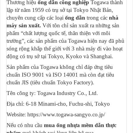
Thương hiệu
ống dẫn công nghiệp
Togawa thành
lập từ năm 1959 có trụ sở tại Tokyo Nhật Bản,
chuyên cung cấp các loại
ống dẫn
trong các
nhà
máy sản xuất.
Với tôn chỉ sản xuất ra những sản
phẩm “chất lượng quốc tế, thân thiện với môi
trường”, các sản phẩm của Togawa hiện nay đã phủ
sóng rộng khắp thế giới với 3 nhà máy đi vào hoạt
động có trụ sở tại Tokyo, Kyoko và Shanghai.
Sản phẩm của Togawa không chỉ đáp ứng tiêu
chuẩn ISO 9001 và ISO 14001 mà còn đạt tiêu
chuẩn JIS (tiêu chuẩn Tokyo Factory).
Tên công ty: Togawa Industry Co., Ltd.
Địa chỉ: 6-18 Minami-cho, Fuchu-shi, Tokyo
Website: https://www.togawa-sangyo.co.jp/
Nếu có nhu cầu
mua ống nhựa mềm dẫn thực
phẩm
quý khách vui lòng liên hệ qua