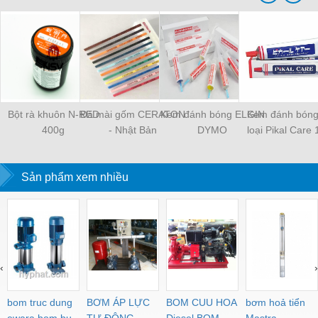
Bột rà khuôn N-RED
Đá mài gốm CERATON
Kem đánh bóng ELGIN
Kem đánh bóng
400g
- Nhật Bản
DYMO
loại Pikal Care
Sản phẩm xem nhiều
‹
›
bom truc dung
BƠM ÁP LỰC
BOM CUU HOA
bơm hoả tiển