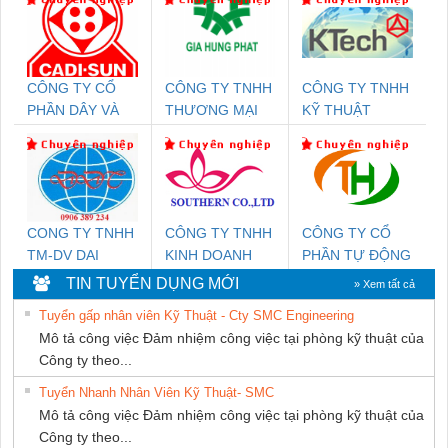
CÔNG TY CỔ
CÔNG TY TNHH
CÔNG TY TNHH
PHẦN DÂY VÀ
THƯƠNG MẠI
KỸ THUẬT
CÁP ĐIỆN
DỊCH VỤ KỸ
KTECH VIỆT
THƯỢNG ĐÌNH
THUẬT ĐIỆN CƠ
NAM
GIA HƯNG
PHÁT
CONG TY TNHH
CÔNG TY TNHH
CÔNG TY CỔ
TM-DV DAI
KINH DOANH
PHẦN TỰ ĐỘNG
DONG THANH
DỊCH VỤ XNK
TIẾN HƯNG
TIN TUYỂN DỤNG MỚI
» Xem tất cả
PHƯƠNG NAM
Tuyển gấp nhân viên Kỹ Thuật - Cty SMC Engineering
Mô tả công việc Đảm nhiệm công việc tại phòng kỹ thuật của
Công ty theo...
Tuyển Nhanh Nhân Viên Kỹ Thuật- SMC
Mô tả công việc Đảm nhiệm công việc tại phòng kỹ thuật của
Công ty theo...