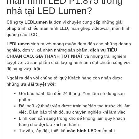
màn hình LED P1.875 trong
nhà tại LED Lumen?
Công ty LEDLumen
là đơn vị chuyên cung cấp những giải
pháp trình chiếu màn hình LED, màn ghép videowall, màn hình
quảng cáo LCD.
LEDLumen
sinh ra với mong muốn đem đến cho những doanh
nghiệp, đơn vị, cá nhân những sản phẩm,
dịch vụ TIÊU
CHUẨN CAO, GIÁ THÀNH TỐT NHẤT
và những trải nghiệm
tuyệt vời về sản phẩm chất lượng hình ảnh đạt chuẩn cùng với
độ sáng vượt trội.
Ngoài ra đến với chúng tôi quý Khách hàng còn nhận được
những
ưu đãi tuyệt vời:
Gói bảo hành lên đến 24 tháng. Yên tâm sử dụng sản
phẩm.
Đội ngũ kỹ thuật viên được training/đào tạo trước khi làm
việc. Đảm bảo trình độ, sự chuyên nghiệp khi làm việc.
Linh kiện sẵn sàng trong kho để không làm quý khách
hàng chờ đợi lâu khi bảo hành.
Tư vấn, lắp đặt, thiết kế
màn hình LED
miễn phí.