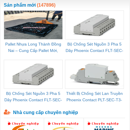
ewara
CHUA CHAY
Sản phẩm mới
(147896)
Pallet Nhựa Long Thành Đồng
Bộ Chống Sét Nguồn 3 Pha 5
Nai – Cung Cấp Pallet Mới,
Dây Phoenix Contact FLT-SEC-
C
Pallet Cũ Giá Tốt
P-T1-3S-264/50-FM - 2909589
Bộ Chống Sét Nguồn 3 Pha 5
Thiết Bị Chống Sét Lan Truyền
B
Dây Phoenix Contact FLT-SEC-
Phoenix Contact PLT-SEC-T3-
P-T1-3S-440/35-FM - 2908264
230-FM-PT - 2907928
Nhà cung cấp chuyên nghiệp