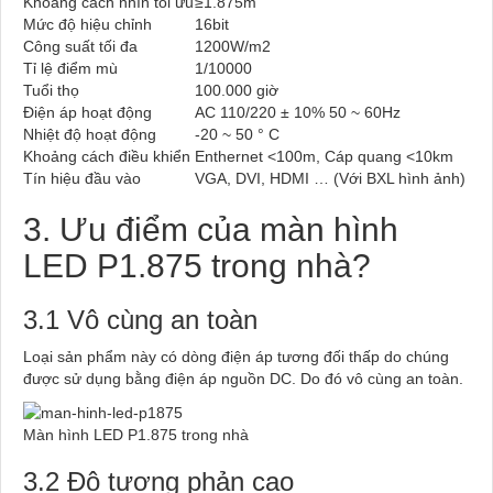
Khoảng cách nhìn tối ưu
≥1.875m
Mức độ hiệu chỉnh
16bit
Công suất tối đa
1200W/m2
Tỉ lệ điểm mù
1/10000
Tuổi thọ
100.000 giờ
Điện áp hoạt động
AC 110/220 ± 10% 50 ~ 60Hz
Nhiệt độ hoạt động
-20 ~ 50 ° C
Khoảng cách điều khiển
Enthernet <100m, Cáp quang <10km
Tín hiệu đầu vào
VGA, DVI, HDMI … (Với BXL hình ảnh)
3. Ưu điểm của màn hình
LED P1.875 trong nhà?
3.1 Vô cùng an toàn
Loại sản phẩm này có dòng điện áp tương đối thấp do chúng
được sử dụng bằng điện áp nguồn DC. Do đó vô cùng an toàn.
Màn hình LED P1.875 trong nhà
3.2 Độ tương phản cao