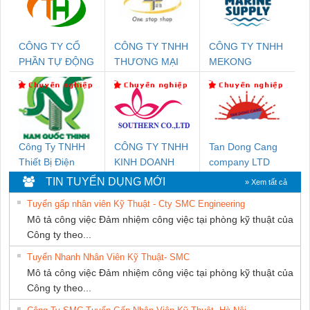
CÔNG TY CỔ
CÔNG TY TNHH
CÔNG TY TNHH
PHẦN TỰ ĐỘNG
THƯƠNG MẠI
MEKONG
TIẾN HƯNG
THIÊN ÂN VIỆT
MARINE
NAM
SUPPLY
Công Ty TNHH
CÔNG TY TNHH
Tan Dong Cang
Thiết Bị Điện
KINH DOANH
company LTD
Nam Quốc Thịnh
DỊCH VỤ XNK
TIN TUYỂN DỤNG MỚI
» Xem tất cả
PHƯƠNG NAM
Tuyển gấp nhân viên Kỹ Thuật - Cty SMC Engineering
Mô tả công việc Đảm nhiệm công việc tại phòng kỹ thuật của
Công ty theo...
Tuyển Nhanh Nhân Viên Kỹ Thuật- SMC
Mô tả công việc Đảm nhiệm công việc tại phòng kỹ thuật của
Công ty theo...