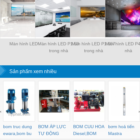
Màn hình LED
Màn hình LED P1.53
Màn hình LED P1.667
Màn hình LED P4
trong nhà
trong nhà
nhà
Sản phẩm xem nhiều
‹
›
bom truc dung
BƠM ÁP LỰC
BOM CUU HOA
bơm hoả tiển
ewara,bom bu
TỰ ĐỘNG
Diesel,BOM
Mastra