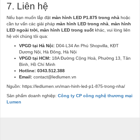
7. Liên hệ
Nếu bạn muốn lắp đặt
màn hình LED P1.875 trong nhà
hoặc
cần tư vấn các giải pháp
màn hình LED trong nhà
,
màn hình
LED ngoài trời, màn hình LED trong suốt
khác, vui lòng liên
hệ với chúng tôi qua:
VPGD tại Hà Nội:
D04-L34 An Phú Shopvilla, KĐT
Dương Nội, Hà Đông, Hà Nội
VPGD tại HCM:
18A Đường Cộng Hoà, Phường 13, Tân
Bình, Hồ Chí Minh
Hotline:
0343.512.388
Email:
contact@ledlumen.vn
Nguồn: https://ledlumen.vn/man-hinh-led-p1-875-trong-nha/
Sản phẩm doanh nghiệp:
Công ty CP công nghệ thương mại
Lumen