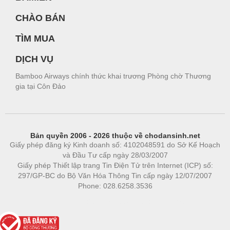
CHÀO BÁN
TÌM MUA
DỊCH VỤ
Bamboo Airways chính thức khai trương Phòng chờ Thương
gia tại Côn Đảo
Bản quyền 2006 - 2026 thuộc về chodansinh.net
Giấy phép đăng ký Kinh doanh số: 4102048591 do Sở Kế Hoạch
và Đầu Tư cấp ngày 28/03/2007
Giấy phép Thiết lập trang Tin Điện Tử trên Internet (ICP) số:
297/GP-BC do Bộ Văn Hóa Thông Tin cấp ngày 12/07/2007
Phone: 028.6258.3536
Phòng trọ
|
https://bdsgroup.vn
https://kqxs123.com