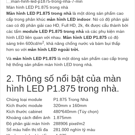
Màn hình LED P1.875 trong nhà
Màn hình LED P1.875 trong nhà
là một dòng sản phẩm cao
cấp trong phân khúc
màn hình LED indoor
. Nó có độ phân giải
cao có độ phân giải cao HD, Full HD, 2k, 4k được cấu thành bởi
các tấm
module LED P1.875 trong nhà
và các phụ kiện màn
hình LED liên quan với nhau.
Màn hình LED P1.875
có độ
2
sáng trên 600cd/m
, khả năng chống nước và bám bụi thấp
hơn so với
màn hình LED ngoài trời.
Và
màn hình LED P1.875
là một dòng sản phẩm cao cấp trong
hệ thống sản phẩm màn hình LED trong nhà.
2. Thông số nổi bật của màn
hình LED P1.875 trong nhà.
Chủng loại module
P1.875 Trong Nhà
Kích thước module
320mm x 160mm
Kích thước cabinet
480*640mm (Tùy chọn)
Khoảng cách điểm ảnh
1.875mm
Độ phân giải màn hình
288906 pixel/m2
Số màu hiển thị tối đa
281.000 nghìn tỷ màu