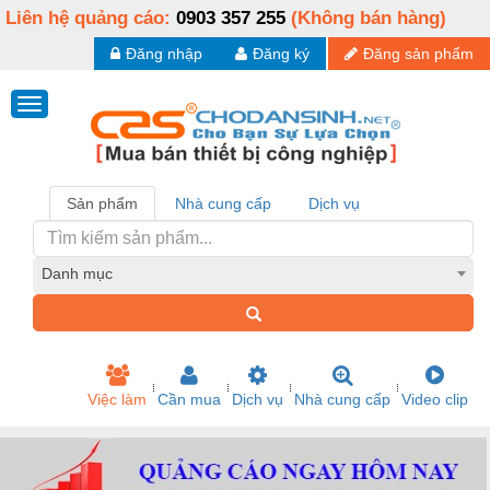
Liên hệ quảng cáo:
0903 357 255
(Không bán hàng)
Đăng nhập
Đăng ký
Đăng sản phẩm
Sản phẩm
Nhà cung cấp
Dịch vụ
Danh mục
Việc làm
Cần mua
Dịch vụ
Nhà cung cấp
Video clip