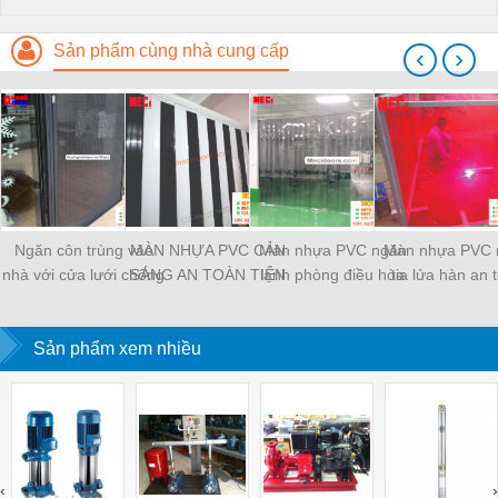
Sản phẩm cùng nhà cung cấp
‹
›
Ngăn côn trùng vào
MÀN NHỰA PVC CẢN
Màn nhựa PVC ngăn
Màn nhựa PVC 
nhà với cửa lưới chống
SÁNG AN TOÀN TIỆN
lạnh phòng điều hòa
tia lửa hàn an 
muỗi Quang Minh
DỤNG
Sản phẩm xem nhiều
‹
›