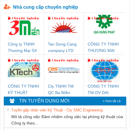
P-T1-3S-440/35-FM - 2908264
230-FM-PT - 2907928
Nhà cung cấp chuyên nghiệp
Công ty TNHH
Tan Dong Cang
CÔNG TY TNHH
Thương Mại SX
company LTD
THƯƠNG MẠI
Ba Miền
DỊCH VỤ KỸ
THUẬT ĐIỆN CƠ
GIA HƯNG
PHÁT
CÔNG TY TNHH
Cty TNHH TM
CONG TY TNHH
KỸ THUẬT
QC Ba Miền
TM-DV DAI
KTECH VIỆT
DONG THANH
TIN TUYỂN DỤNG MỚI
» Xem tất cả
NAM
Tuyển gấp nhân viên Kỹ Thuật - Cty SMC Engineering
Mô tả công việc Đảm nhiệm công việc tại phòng kỹ thuật của
Công ty theo...