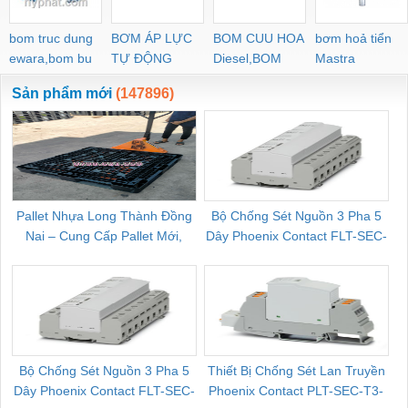
bom truc dung
BƠM ÁP LỰC
BOM CUU HOA
bơm hoả tiển
ewara,bom bu
TỰ ĐỘNG
Diesel,BOM
Mastra
ewara
CHUA CHAY
Sản phẩm mới
(147896)
Pallet Nhựa Long Thành Đồng
Bộ Chống Sét Nguồn 3 Pha 5
Nai – Cung Cấp Pallet Mới,
Dây Phoenix Contact FLT-SEC-
C
Pallet Cũ Giá Tốt
P-T1-3S-264/50-FM - 2909589
Bộ Chống Sét Nguồn 3 Pha 5
Thiết Bị Chống Sét Lan Truyền
B
Dây Phoenix Contact FLT-SEC-
Phoenix Contact PLT-SEC-T3-