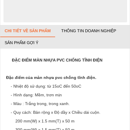
CHI TIẾT VỀ SẢN PHẨM
THÔNG TIN DOANH NGHIỆP
SẢN PHẨM GỢI Ý
ĐẶC ĐIỂM MÀN NHỰA PVC CHỐNG TĨNH ĐIỆN
Đặc điểm của màn nhựa pvc chống tĩnh điện.
- Nhiệt độ sử dụng: từ 15oC đến 50oC
- Hình dạng: Mềm, trơn mịn
- Màu : Trắng trong, trong xanh.
- Quy cách: Bản rộng x Độ dầy x Chiều dài cuộn.
200 mm(W) x 1.5 mm(T) x 50 m
300 mm(W) x 1.5 mm(T) x 50 m