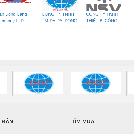
an Dong Cang
CONG TY TNHH
CÔNG TY TNHH
ompany LTD
TM-DV DAI DONG
THIẾT BỊ CÔNG
ưu Điện AC
Mô-đun Ắc Quy UPS
Rơ Le An Toàn
Bộ g
THANH
NGHIỆP NIHON
 Suất Cao
Phoenix Contact
Phoenix Contact
SETSUBI VIỆT
nix Contact
QUINT-HP-
2981059 – PSR-
TRAN
NAM
INT-HP-
BAT/PB/48DC/7.0AH/PT
SCP-
1K5 H
0AC/2.5KVA/PT
- 1133819
24UC/ESL4/3X1/1X2/B
 1136815
 BÁN
TÌM MUA