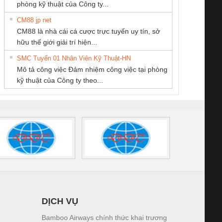
phòng kỹ thuật của Công ty...
CM88 jp net
CÔNG TY TNHH
CÔNG TY TNHH
Công ty TNHH
CM88 là nhà cái cá cược trực tuyến uy tín, sở
KINH DOANH
THƯƠNG MẠI
Thương Mại SX
iám sát chuỗi
Bộ chỉnh lưu nguồn
Nẹp nhôm chống
Bộ c
hữu thế giới giải trí hiện...
DỊCH VỤ XNK
THIÊN ÂN VIỆT
Ba Miền
tấm pin
điện TRANSCLINIC
trơn Đà Nẵng
giám 
PHƯƠNG NAM
NAM
SMC Tuyển 01 Nhân Viên Kỹ Thuật-HN
SCLINIC 16I+
BKE 1K5.4
Sola
Mô tả công việc Đảm nhiệm công việc tại phòng
 (2502520000)
(7791400879)2. Giá
TRAN
kỹ thuật của Công ty theo...
1K5.4
DỊCH VỤ
Bamboo Airways chính thức khai trương