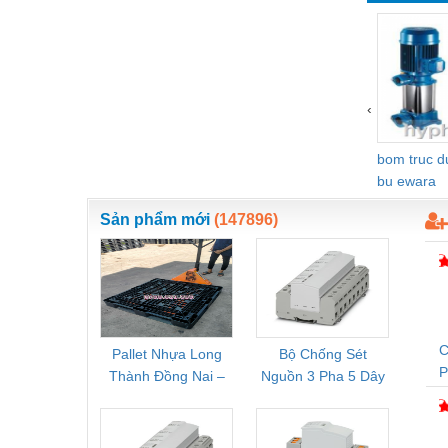
Vật liệu xây dựng
Vòng bi - Bạc đạn
Xe hơi - Phụ tùng
‹
Xe máy - Phụ tùng
bom truc 
Xe tải - phụ tùng
bu ewara
Y khoa - Trang thiết bị
Sản phẩm mới
(147896)
C
Pallet Nhựa Long
Bộ Chống Sét
Rơ Le 
Thành Đồng Nai –
Nguồn 3 Pha 5 Dây
Phoe
T
Cung Cấp Pallet
Phoenix Contact
PSR-
Mới, Pallet Cũ Giá
FLT-SEC-P-T1-3S-
1NC-
Tốt
264/50-FM -
2