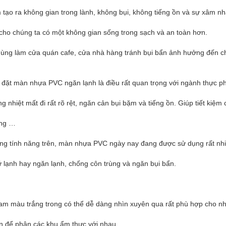
ạo ra không gian trong lành, không bụi, không tiếng ồn và sự xâm nh
ho chúng ta có một không gian sống trong sạch và an toàn hơn.
ng làm cửa quán cafe, cửa nhà hàng tránh bụi bẩn ảnh hưởng đến c
p đặt màn nhựa PVC ngăn lạnh là điều rất quan trọng với ngành thực 
ng nhiệt mất đi rất rõ rệt, ngăn cản bụi bặm và tiếng ồn. Giúp tiết kiệm 
ợng …
ững tính năng trên, màn nhựa PVC ngày nay đang được sử dụng rất nhi
lạnh hay ngăn lạnh, chống côn trùng và ngăn bụi bẩn.
.
m màu trắng trong có thể dễ dàng nhìn xuyên qua rất phù hợp cho n
n để phân các khu ẩm thực với nhau.