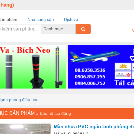
 hàng)
Sản phẩm
Nhà cung cấp
Dịch vụ
Danh mục
V
ạnh phòng điều hòa
MỤC SẢN PHẨM
»
Bảo hộ lao động
Màn nhựa PVC ngăn lạnh phòng đi
Mã số:
G-38694-2