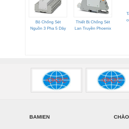
2909589
T
c
Bộ Chống Sét
Thiết Bị Chống Sét
Bộ L
Nguồn 3 Pha 5 Dây
Lan Truyền Phoenix
Công
Phoenix Contact
Contact PLT-SEC-
Phoe
FLT-SEC-P-T1-3S-
T3-230-FM-PT -
QU
440/35-FM -
2907928
UPS/23
2908264
-
BAMIEN
CHÀO