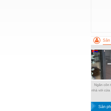
Thiết bị làm sạch
Thiết bị sơn - Sơn
Thiết bị nhà bếp
Thiết bị nhiệt
Thiêt bị PCCC
Sản 
Thiết bị truyền động
Thiết bị văn phòng
Thiết bị viễn thông
Thủy lực-Thiết bị
Thủy sản - Trang thiết bị
Ngăn côn 
nhà với cửa
Tự động hoá
muỗi Qua
Van - Co các loại
Sản ph
Vật liệu mài mòn