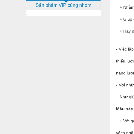
Sản phẩm VIP cùng nhóm
Dịch vụ - Thi công
+ Nhằm t
Điện công nghiệp
+ Giúp c
Điện gia dụng
+ Hay dù
Điện Lạnh
- Việc lắ
Đóng tàu Thiết bị
Đúc chính xác Thiết bị
thiểu lượ
Dụng cụ cầm tay
năng lư
Dụng cụ cắt gọt
- Với nh
Dụng cụ điện
Như giữ 
Dụng cụ đo
Màu sắc
Gỗ - Trang thiết bị
+ Với ga
Hàn cắt - Thiết bị
vách ngă