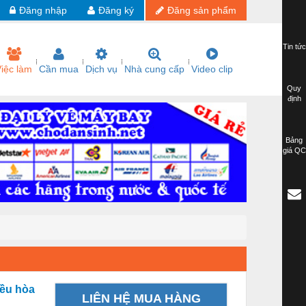
Đăng nhập
Đăng ký
Đăng sản phẩm
Tin tức
iệc làm
Cần mua
Dịch vụ
Nhà cung cấp
Video clip
Quy
định
Bảng
giá QC
ều hòa
LIÊN HỆ MUA HÀNG