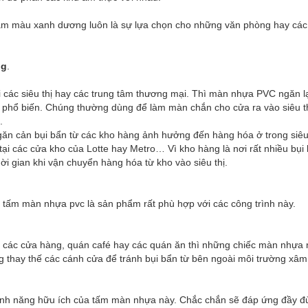
 màu xanh dương luôn là sự lựa chọn cho những văn phòng hay các 
ng
.
i các siêu thị hay các trung tâm thương mại. Thì màn nhựa PVC ngăn l
 phổ biến. Chúng thường dùng để làm màn chắn cho cửa ra vào siêu th
.
găn cản bụi bẩn từ các kho hàng ảnh hưởng đến hàng hóa ở trong siêu
ại các cửa kho của Lotte hay Metro… Vì kho hàng là nơi rất nhiều bụi
hời gian khi vận chuyển hàng hóa từ kho vào
siêu thị.
tấm màn nhựa pvc là sản phẩm rất phù hợp với các công trình này.
các cửa hàng, quán café hay các quán ăn thì những chiếc màn nhựa
g thay thế các cánh cửa để tránh bụi bẩn từ bên ngoài môi trường xâ
tính năng hữu ích của tấm màn nhựa này. Chắc chắn sẽ đáp ứng đầy đ