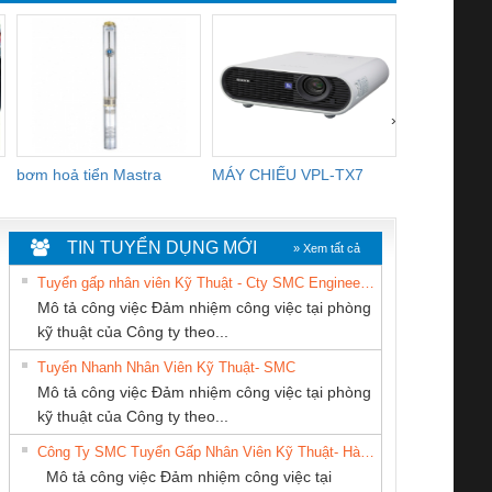
›
bơm hoả tiển Mastra
MÁY CHIẾU VPL-TX7
BOM DINH
WHITE
TIN TUYỂN DỤNG MỚI
» Xem tất cả
Tuyển gấp nhân viên Kỹ Thuật - Cty SMC Engineering
Mô tả công việc Đảm nhiệm công việc tại phòng
kỹ thuật của Công ty theo...
Tuyển Nhanh Nhân Viên Kỹ Thuật- SMC
Cty TNHH TM QC
CÔNG TY CỔ
CÔNG TY TNHH
 Le An Toàn
Bộ giám sát chuỗi
Bộ giám sát dòng
Bộ ng
Mô tả công việc Đảm nhiệm công việc tại phòng
Ba Miền
PHẦN DÂY VÀ
THƯƠNG MẠI
enix Contact
tấm pin
điện chuỗi
ray W
kỹ thuật của Công ty theo...
CÁP ĐIỆN
DỊCH VỤ KỸ
6960 – PSR-
TRANSCLINIC 16I+
TRANSCLINIC 16I+
BAS 
Công Ty SMC Tuyển Gấp Nhân Viên Kỹ Thuật- Hà Nội
THƯỢNG ĐÌNH
THUẬT ĐIỆN CƠ
SCP-
1K5 L (2433950000)
(2008130000)
(28
Mô tả công việc Đảm nhiệm công việc tại
GIA HƯNG PHÁT
/FSP/2X1/1X2