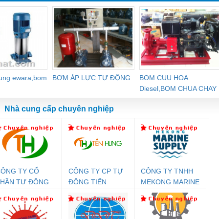
dung ewara,bom
BƠM ÁP LỰC TỰ ĐỘNG
BOM CUU HOA
Diesel,BOM CHUA CHAY
Nhà cung cấp chuyên nghiệp
ÔNG TY CỔ
CÔNG TY CP TỰ
CÔNG TY TNHH
Đệm An Toàn
Rơ Le An Toàn
Bộ Lặp Tín Hiệu
Rơ
PHẦN TỰ ĐỘNG
ĐỘNG TIẾN
MEKONG MARINE
nix Contact
Phoenix Contact
PROFIBUS Phoenix
Pho
IẾN HƯNG
HƯNG
SUPPLY
PC20-1NO-
PSR-SCP-
Contact PSI-REP-
298
24DC-SP -
24UC/ESL4/3X1/1X2/B
PROFIBUS/12MB -
700578
- 2981059
2708863
24DC