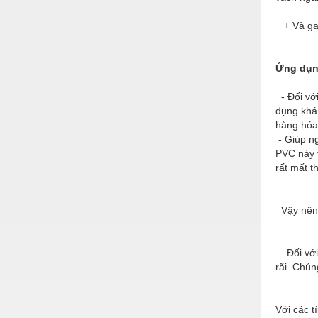
Hóa chất-Trang thiết bị
+ Và gam
Kệ công nghiệp
Khí nén - Thiết bị
Ứng dụ
Khuôn mẫu - Phụ tùng
- Đối vớ
Lọc công nghiệp
dụng khá
hàng hóa
Máy công cụ - Phụ tùng
- Giúp n
PVC này t
Mỏ - Trang thiết bị
rất mất t
Mô tơ - Hộp số
Môi trường - Thiết bị
Vậy nên 
Nâng hạ - Trang thiết bị
Đối với 
Nội - Ngoại thất - văn phòng
rãi. Chún
Nồi hơi - Trang thiết bị
Với các 
Nông nghiệp - Thiết bị