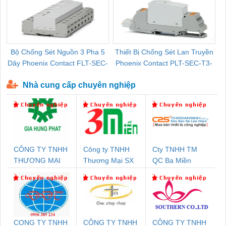
Bộ Chống Sét Nguồn 3 Pha 5
Thiết Bị Chống Sét Lan Truyền
B
Dây Phoenix Contact FLT-SEC-
Phoenix Contact PLT-SEC-T3-
P-T1-3S-440/35-FM - 2908264
230-FM-PT - 2907928
Nhà cung cấp chuyên nghiệp
CÔNG TY TNHH
Công ty TNHH
Cty TNHH TM
THƯƠNG MẠI
Thương Mại SX
QC Ba Miền
DỊCH VỤ KỸ
Ba Miền
THUẬT ĐIỆN CƠ
GIA HƯNG PHÁT
CONG TY TNHH
CÔNG TY TNHH
CÔNG TY TNHH