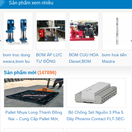
Sản phẩm xem nhiều
‹
›
bom truc dung
BƠM ÁP LỰC
BOM CUU HOA
bơm hoả tiển
ewara,bom bu
TỰ ĐỘNG
Diesel,BOM
Mastra
ewara
CHUA CHAY
Sản phẩm mới
(147896)
Pallet Nhựa Long Thành Đồng
Bộ Chống Sét Nguồn 3 Pha 5
Nai – Cung Cấp Pallet Mới,
Dây Phoenix Contact FLT-SEC-
C
Pallet Cũ Giá Tốt
P-T1-3S-264/50-FM - 2909589