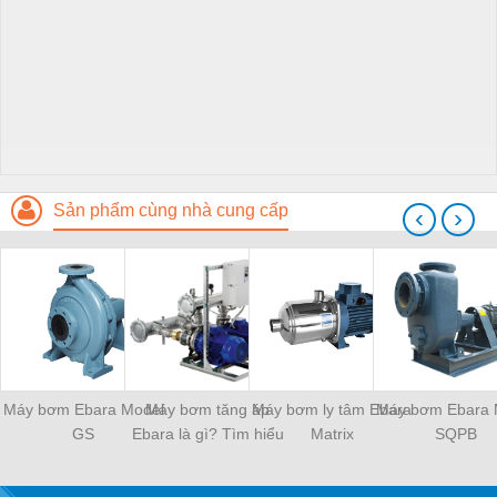
Sản phẩm cùng nhà cung cấp
‹
›
Máy bơm Ebara Model
Máy bơm tăng áp
Máy bơm ly tâm Ebara
Máy bơm Ebara 
GS
Ebara là gì? Tìm hiểu
Matrix
SQPB
chi tiết, ưu điểm và
nhược điểm