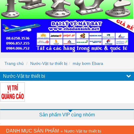
Trang chủ
Nước-Vật tư thiết bị
máy bơm Ebara
Nước-Vật tư thiết bị
Sản phẩm VIP cùng nhóm
DANH MỤC SẢN PHẨM
»
Nước-Vật tư thiết bị