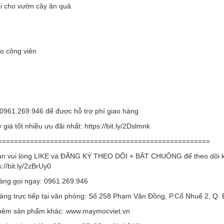
ại cho vườn cây ăn quả
o công viên
 0961.269.946 để được hỗ trợ phí giao hàng
giá tốt nhiều ưu đãi nhất: https://bit.ly/2Dslmnk
=====================================================
n vui lòng LIKE và ĐĂNG KÝ THEO DÕI + BẬT CHUÔNG để theo dõi k
://bit.ly/2zBrUy0
ng gọi ngay: 0961.269.946
ng trực tiếp tại văn phòng: Số 258 Phạm Văn Đồng, P.Cổ Nhuế 2, Q.
êm sản phẩm khác: www.maymocviet.vn