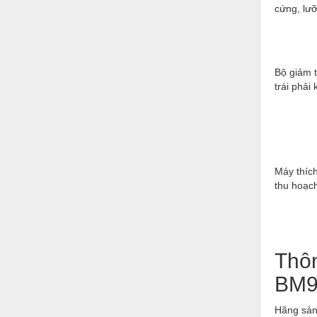
Hóa chất-Trang thiết bị
cứng, lưỡ
Kệ công nghiệp
Khí nén - Thiết bị
Bộ giảm t
Khuôn mẫu - Phụ tùng
trái phải
Lọc công nghiệp
Máy công cụ - Phụ tùng
Mỏ - Trang thiết bị
Máy thích
Mô tơ - Hộp số
thu hoạch
Môi trường - Thiết bị
Nâng hạ - Trang thiết bị
Thôn
Nội - Ngoại thất - văn phòng
BM9
Nồi hơi - Trang thiết bị
Nông nghiệp - Thiết bị
Hãng sản