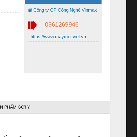
Công ty CP Công Nghệ Vinmax
0961269946
https://www.maymocviet.vn
N PHẨM GỢI Ý