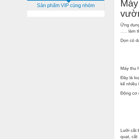
Máy 
Sản phẩm VIP cùng nhóm
Dịch vụ - Thi công
vườn
Điện công nghiệp
Ứng dụng:
Điện gia dụng
….. làm t
Điện Lạnh
Dọn cỏ dạ
Đóng tàu Thiết bị
Đúc chính xác Thiết bị
Máy thu h
Dụng cụ cầm tay
Đây là lo
kế nhiều 
Dụng cụ cắt gọt
Động cơ 
Dụng cụ điện
Dụng cụ đo
Gỗ - Trang thiết bị
Hàn cắt - Thiết bị
Lưỡi cắt 
quạt, cắt