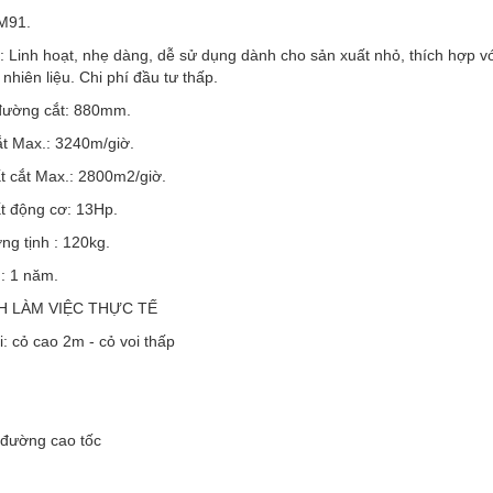
M91.
 Linh hoạt, nhẹ dàng, dễ sử dụng dành cho sản xuất nhỏ, thích hợp v
 nhiên liệu. Chi phí đầu tư thấp.
đường cắt: 880mm.
ắt Max.: 3240m/giờ.
t cắt Max.: 2800m2/giờ.
t động cơ: 13Hp.
ng tịnh : 120kg.
: 1 năm.
H LÀM VIỆC THỰC TẾ
i: cỏ cao 2m - cỏ voi thấp
 đường cao tốc