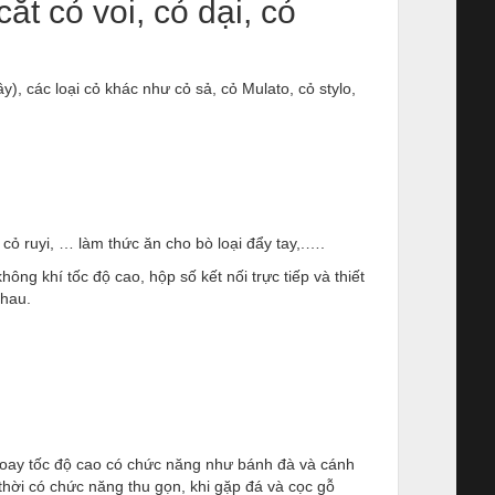
t cỏ voi, cỏ dại, cỏ
), các loại cỏ khác như cỏ sả, cỏ Mulato, cỏ stylo,
ỏ ruyi, … làm thức ăn cho bò loại đẩy tay,.….
ng khí tốc độ cao, hộp số kết nối trực tiếp và thiết
nhau.
 xoay tốc độ cao có chức năng như bánh đà và cánh
 thời có chức năng thu gọn, khi gặp đá và cọc gỗ