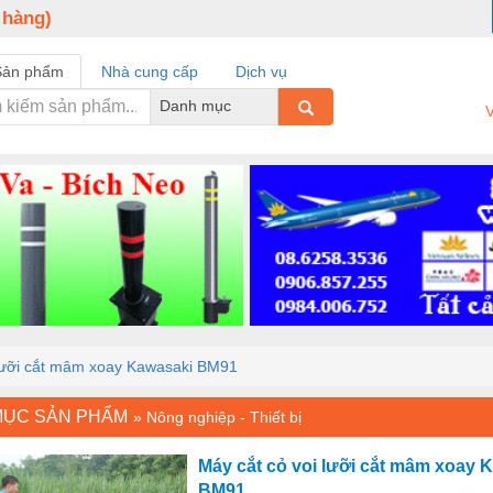
 hàng)
Sản phẩm
Nhà cung cấp
Dịch vụ
Danh mục
V
 lưỡi cắt mâm xoay Kawasaki BM91
MỤC SẢN PHẨM
»
Nông nghiệp - Thiết bị
Máy cắt cỏ voi lưỡi cắt mâm xoay 
BM91