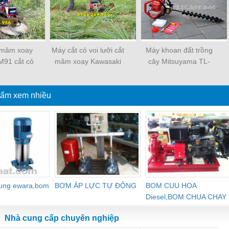
 mâm xoay
Máy cắt cỏ voi lưỡi cắt
Máy khoan đất trồng
M91 cắt cỏ
mâm xoay Kawasaki
cây Mitsuyama TL-
p ngả
BM91
630N tặng mũi đôi
100mm
ẩm xem nhiều
dung ewara,bom
BƠM ÁP LỰC TỰ ĐỘNG
BOM CUU HOA
Diesel,BOM CHUA CHAY
Nhà cung cấp chuyên nghiệp