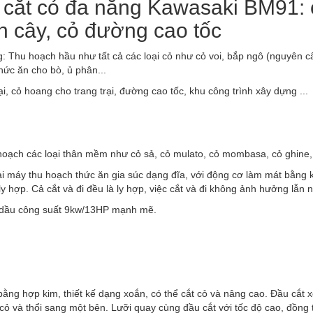
cắt cỏ đa năng Kawasaki BM91: cắ
 cây, cỏ đường cao tốc
 Thu hoạch hầu như tất cả các loại cỏ như cỏ voi, bắp ngô (nguyên cây
hức ăn cho bò, ủ phân...
i, cỏ hoang cho trang trại, đường cao tốc, khu công trình xây dựng ...
oạch các loại thân mềm như cỏ sả, cỏ mulato, cỏ mombasa, cỏ ghine, c
ại máy thu hoạch thức ăn gia súc dạng đĩa, với động cơ làm mát bằng khô
ly hợp. Cả cắt và đi đều là ly hợp, việc cắt và đi không ảnh hưởng lẫn 
dầu công suất 9kw/13HP mạnh mẽ.
bằng hợp kim, thiết kế dạng xoắn, có thể cắt cỏ và nâng cao. Đầu cắt
 cỏ và thổi sang một bên. Lưỡi quay cùng đầu cắt với tốc độ cao, đồng