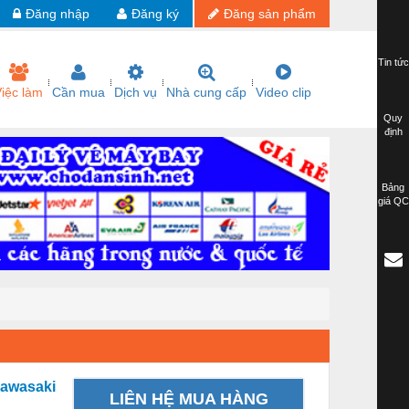
Đăng nhập
Đăng ký
Đăng sản phẩm
Tin tức
iệc làm
Cần mua
Dịch vụ
Nhà cung cấp
Video clip
Quy
định
Bảng
giá QC
Kawasaki
LIÊN HỆ MUA HÀNG