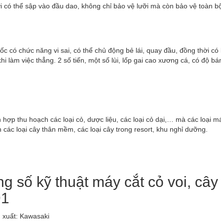
i có thể sập vào đầu dao, không chỉ bảo vệ lưỡi mà còn bảo vệ toàn b
ốc có chức năng vi sai, có thể chủ động bẻ lái, quay đầu, đồng thời có 
 khi làm việc thẳng. 2 số tiến, một số lùi, lốp gai cao xương cá, có độ 
 hợp thu hoạch các loại cỏ, dược liệu, các loại cỏ dại,… mà các loại
 các loại cây thân mềm, các loại cây trong resort, khu nghỉ dưỡng.
g số kỹ thuật máy cắt cỏ voi, câ
1
 xuất: Kawasaki