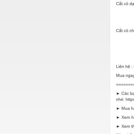
Thiết bị làm sạch
Cắt cỏ d
Thiết bị sơn - Sơn
Thiết bị nhà bếp
Cắt cỏ ch
Thiết bị nhiệt
Thiêt bị PCCC
Thiết bị truyền động
Liên hệ :
Thiết bị văn phòng
Mua ngay 
Thiết bị viễn thông
=======
Thủy lực-Thiết bị
► Các bạ
nhé: https
Thủy sản - Trang thiết bị
► Mua hà
Tự động hoá
► Xem hà
Van - Co các loại
► Xem th
Vật liệu mài mòn