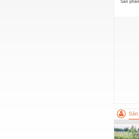
Sản phẩm
Vật liệu xây dựng
Vòng bi - Bạc đạn
Xe hơi - Phụ tùng
Xe máy - Phụ tùng
Xe tải - phụ tùng
Y khoa - Trang thiết bị
Sản 