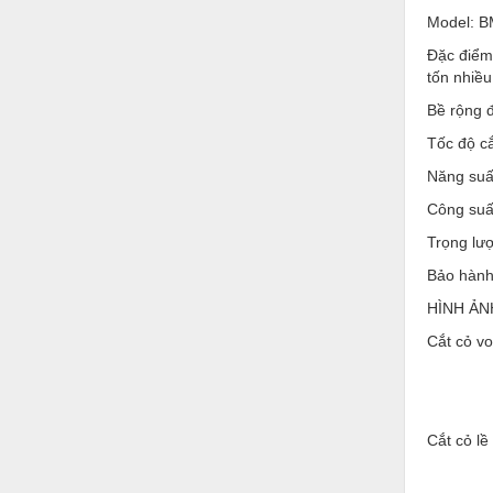
Model: B
Nước-Vật tư thiết bị
Đặc điểm:
Phốt cơ khí
tốn nhiều
Sắt, thép, inox các loại
Bề rộng 
Tốc độ c
Thí nghiệm-Trang thiết bị
Năng suấ
Thiết bị chiếu sáng
Công suấ
Thiết bị chống sét
Trọng lượ
Thiết bị an ninh
Bảo hành
Thiết bị công nghiệp
HÌNH ẢN
Cắt cỏ vo
Thiết bị công trình
Thiết bị điện
Thiết bị giáo dục
Cắt cỏ lề
Thiết bị khác