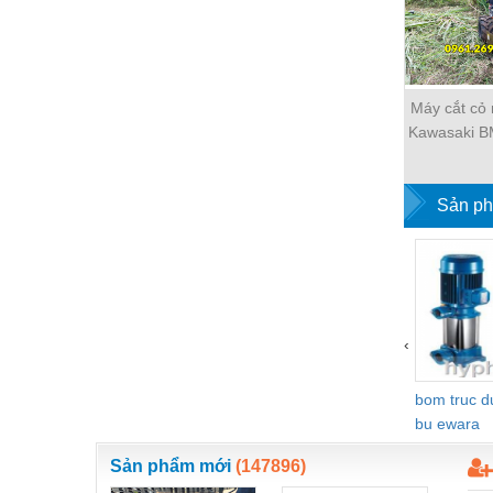
Máy cắt cỏ
Kawasaki B
voi xế
Sản ph
‹
bom truc 
bu ewara
Sản phẩm mới
(147896)