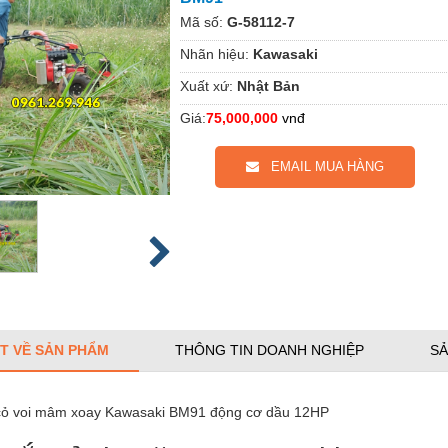
Mã số:
G-58112-7
Nhãn hiệu:
Kawasaki
Xuất xứ:
Nhật Bản
Giá:
75,000,000
vnđ
EMAIL MUA HÀNG
ẾT VỀ SẢN PHẨM
THÔNG TIN DOANH NGHIỆP
SẢ
cỏ voi mâm xoay Kawasaki BM91 động cơ dầu 12HP