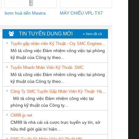
bơm hoả tiển Mastra
MÁY CHIẾU VPL-TX7
BOM DINH
WHITE
TIN TUYỂN DỤNG MỚI
» Xem tất cả
Tuyển gấp nhân viên Kỹ Thuật - Cty SMC Engineering
Mô tả công việc Đảm nhiệm công việc tại phòng
kỹ thuật của Công ty theo...
Tuyển Nhanh Nhân Viên Kỹ Thuật- SMC
Cty TNHH TM QC
CÔNG TY TNHH
CÔNG TY TNHH
 Le An Toàn
Bộ giám sát chuỗi
Bộ giám sát dòng
Bộ ng
Mô tả công việc Đảm nhiệm công việc tại phòng
Ba Miền
KINH DOANH
MEKONG MARINE
enix Contact
tấm pin
điện chuỗi
ray W
kỹ thuật của Công ty theo...
DỊCH VỤ XNK
SUPPLY
6960 – PSR-
TRANSCLINIC 16I+
TRANSCLINIC 16I+
BAS 
Công Ty SMC Tuyển Gấp Nhân Viên Kỹ Thuật- Hà Nội
PHƯƠNG NAM
SCP-
1K5 L (2433950000)
(2008130000)
(28
Mô tả công việc Đảm nhiệm công việc tại
/FSP/2X1/1X2
phòng kỹ thuật của Công ty...
CM88 jp net
CÔNG TY TNHH
CÔNG TY TNHH
CÔNG TY CP TỰ
CM88 là nhà cái cá cược trực tuyến uy tín, sở
THIẾT BỊ CÔNG
THƯƠNG MẠI
ĐỘNG TIẾN
iám sát chuỗi
Bộ chỉnh lưu nguồn
Nẹp nhôm chống
Bộ c
hữu thế giới giải trí hiện...
NGHIỆP NIHON
DỊCH VỤ KỸ
HƯNG
tấm pin
điện TRANSCLINIC
trơn Đà Nẵng
giám 
SETSUBI VIỆT
THUẬT ĐIỆN CƠ