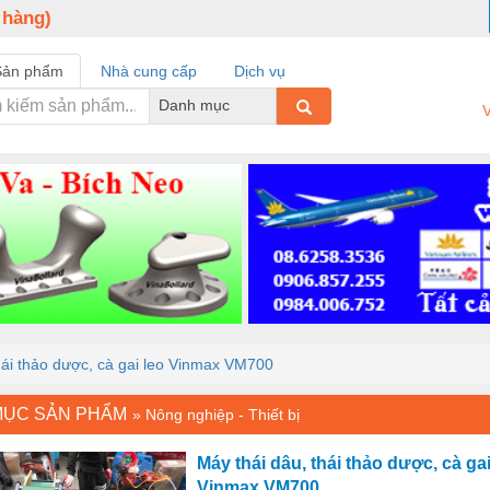
 hàng)
Sản phẩm
Nhà cung cấp
Dịch vụ
Danh mục
V
hái thảo dược, cà gai leo Vinmax VM700
MỤC SẢN PHẨM
»
Nông nghiệp - Thiết bị
Máy thái dâu, thái thảo dược, cà gai
Vinmax VM700