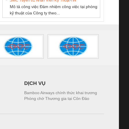
SMC Tuyển 01 Nhân Viên Kỹ Thuật-HN
SCLINIC 16I+
BKE 1K5.4
Sola
NAM
GIA HƯNG PHÁT
Mô tả công việc Đảm nhiệm công việc tại phòng
 (2502520000)
(7791400879)2. Giá
TRAN
kỹ thuật của Công ty theo...
1K5.4
DỊCH VỤ
Bamboo Airways chính thức khai trương
Phòng chờ Thương gia tại Côn Đảo