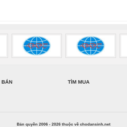
nix Contact
QUINT-HP-
2981059 – PSR-
TRAN
INT-HP-
BAT/PB/48DC/7.0AH/PT
SCP-
1K5 H
0AC/2.5KVA/PT
- 1133819
24UC/ESL4/3X1/1X2/B
 1136815
 BÁN
TÌM MUA
Bản quyền 2006 - 2026 thuộc về chodansinh.net