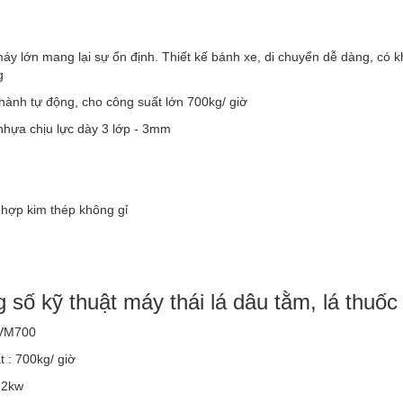
áy lớn mang lại sự ổn định. Thiết kế bánh xe, di chuyển dễ dàng, có 
g
hành tự động, cho công suất lớn 700kg/ giờ
nhựa chịu lực dày 3 lớp - 3mm
 hợp kim thép không gỉ
 số kỹ thuật máy thái lá dâu tằm, lá thu
 VM700
 : 700kg/ giờ
.2kw