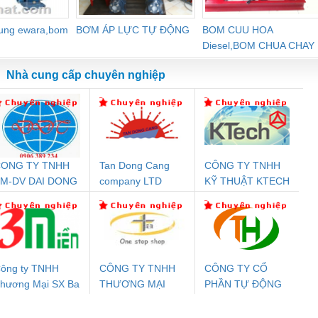
dung ewara,bom
BƠM ÁP LỰC TỰ ĐỘNG
BOM CUU HOA
Diesel,BOM CHUA CHAY
Nhà cung cấp chuyên nghiệp
ONG TY TNHH
Tan Dong Cang
CÔNG TY TNHH
Đệm An Toàn
Rơ Le An Toàn
Bộ Lặp Tín Hiệu
Rơ
M-DV DAI DONG
company LTD
KỸ THUẬT KTECH
nix Contact
Phoenix Contact
PROFIBUS Phoenix
Pho
THANH
VIỆT NAM
PC20-1NO-
PSR-SCP-
Contact PSI-REP-
298
24DC-SP -
24UC/ESL4/3X1/1X2/B
PROFIBUS/12MB -
700578
- 2981059
2708863
24DC
ông ty TNHH
CÔNG TY TNHH
CÔNG TY CỔ
hương Mại SX Ba
THƯƠNG MẠI
PHẦN TỰ ĐỘNG
ưu Điện AC
Mô-đun Ắc Quy UPS
Rơ Le An Toàn
Bộ g
iền
THIÊN ÂN VIỆT
TIẾN HƯNG
 Suất Cao
Phoenix Contact
Phoenix Contact
NAM