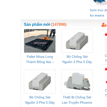
Thiết bị làm sạch
bom truc 
Thiết bị sơn - Sơn
bu ewara
Thiết bị nhà bếp
Sản phẩm mới
(147896)
Thiết bị nhiệt
Thiêt bị PCCC
Thiết bị truyền động
Thiết bị văn phòng
C
Pallet Nhựa Long
Bộ Chống Sét
Rơ Le 
T
Thành Đồng Nai –
Nguồn 3 Pha 5 Dây
Phoe
Thiết bị viễn thông
Cung Cấp Pallet
Phoenix Contact
PSR-
Thủy lực-Thiết bị
Mới, Pallet Cũ Giá
FLT-SEC-P-T1-3S-
1NC-
Tốt
264/50-FM -
2
Thủy sản - Trang thiết bị
2909589
Tự động hoá
C
T
Van - Co các loại
Bộ Chống Sét
Thiết Bị Chống Sét
Bộ L
M
Nguồn 3 Pha 5 Dây
Lan Truyền Phoenix
Công
Vật liệu mài mòn