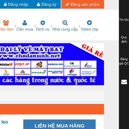
Đăng nhập
Đăng ký
Đăng sản phẩm
Tin tức
iệc làm
Cần mua
Dịch vụ
Nhà cung cấp
Video clip
Quy
định
Bảng
giá QC
 leo
LIÊN HỆ MUA HÀNG