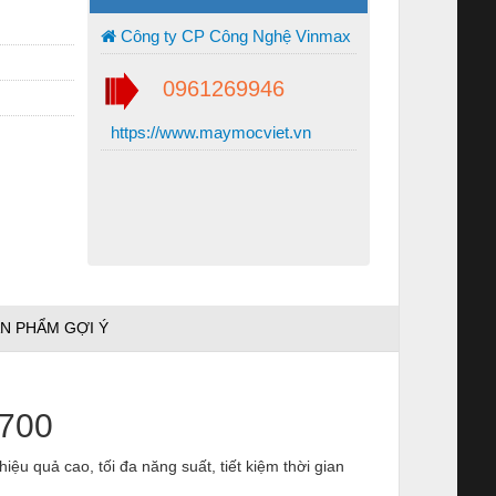
Công ty CP Công Nghệ Vinmax
0961269946
https://www.maymocviet.vn
N PHẨM GỢI Ý
M700
ệu quả cao, tối đa năng suất, tiết kiệm thời gian