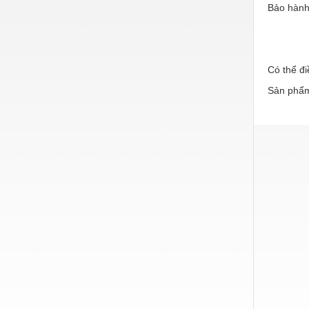
Hóa chất-Trang thiết bị
Bảo hành
Kệ công nghiệp
Khí nén - Thiết bị
Có thể đi
Khuôn mẫu - Phụ tùng
Sản phẩm
Lọc công nghiệp
Máy công cụ - Phụ tùng
Mỏ - Trang thiết bị
Mô tơ - Hộp số
Môi trường - Thiết bị
Nâng hạ - Trang thiết bị
Nội - Ngoại thất - văn phòng
Nồi hơi - Trang thiết bị
Nông nghiệp - Thiết bị