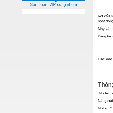
Sản phẩm VIP cùng nhóm
Dịch vụ - Thi công
Điện công nghiệp
Kết cấu m
hoạt độn
Điện gia dụng
Máy vận 
Điện Lạnh
Băng tải 
Đóng tàu Thiết bị
Đúc chính xác Thiết bị
Lưỡi dao
Dụng cụ cầm tay
Dụng cụ cắt gọt
Dụng cụ điện
Thông
Dụng cụ đo
Model :
Gỗ - Trang thiết bị
Năng suất
Hàn cắt - Thiết bị
Motor : 2