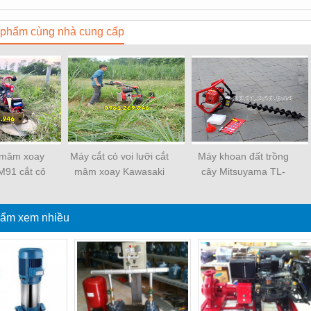
phẩm cùng nhà cung cấp
 mâm xoay
Máy cắt cỏ voi lưỡi cắt
Máy khoan đất trồng
M91 cắt cỏ
mâm xoay Kawasaki
cây Mitsuyama TL-
p ngả
BM91
630N tặng mũi đôi
100mm
ẩm xem nhiều