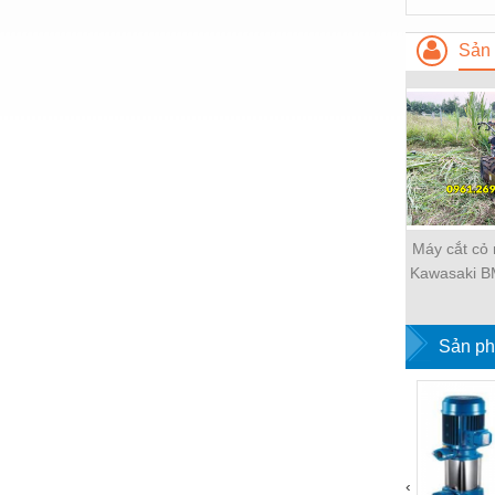
Nước-Vật tư thiết bị
Sản 
Phốt cơ khí
Sắt, thép, inox các loại
Thí nghiệm-Trang thiết bị
Thiết bị chiếu sáng
Thiết bị chống sét
Máy cắt cỏ
Thiết bị an ninh
Kawasaki B
voi xế
Thiết bị công nghiệp
Thiết bị công trình
Sản ph
Thiết bị điện
Thiết bị giáo dục
Thiết bị khác
‹