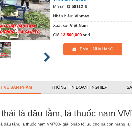
Mã số:
G-58112-6
Nhãn hiệu:
Vinmax
Xuất xứ:
Việt Nam
Giá:
13,500,000
vnđ
EMAIL MUA HÀNG
ẾT VỀ SẢN PHẨM
THÔNG TIN DOANH NGHIỆP
SẢ
thái lá dâu tằm, lá thuốc nam V
lá dâu tằm, lá thuốc nam VM700- giải pháp tối ưu cho bà con mang lại hi