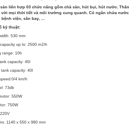
sàn liên hợp 03 chức năng gồm chà sàn, hút bụi, hút nước. Th
 với mọi thời tiết và môi trường xung quanh. Có ngăn chứa nướ
 bệnh viện, sân bay, …
 kỹ thuật:
width: 530 mm
capacity up to: 2500 m2/h
g range: 10h
tank capacity: 45l
tank capacity: 40l
speed:0/4 km/h
el: 73db
motor: 550W
tor: 750W
 220V
ns: 1140 x 550 x 980 mm