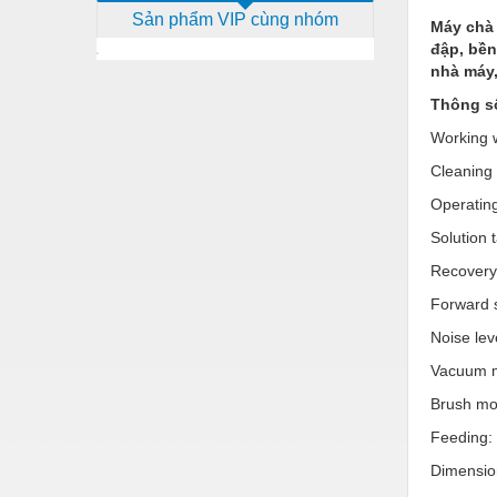
Sản phẩm VIP cùng nhóm
Dịch vụ - Thi công
Máy chà 
đập, bền
Điện công nghiệp
nhà máy,
Điện gia dụng
Thông số
Working 
Điện Lạnh
Cleaning 
Đóng tàu Thiết bị
Operatin
Đúc chính xác Thiết bị
Solution 
Dụng cụ cầm tay
Recovery 
Dụng cụ cắt gọt
Forward 
Noise lev
Dụng cụ điện
Vacuum 
Dụng cụ đo
Brush mo
Gỗ - Trang thiết bị
Feeding:
Hàn cắt - Thiết bị
Dimensio