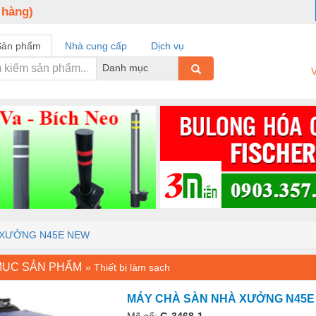
 hàng)
Sản phẩm
Nhà cung cấp
Dịch vụ
Danh mục
V
 XƯỞNG N45E NEW
MỤC SẢN PHẨM
»
Thiết bị làm sạch
MÁY CHÀ SÀN NHÀ XƯỞNG N45E
Mã số:
G-3468-1