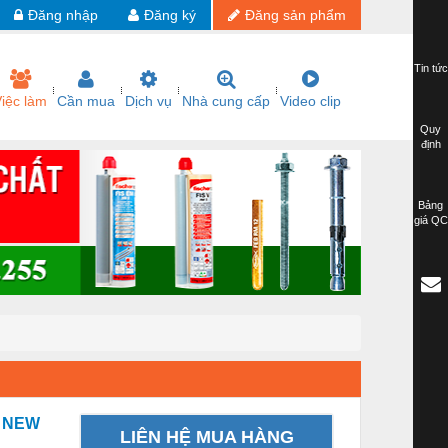
Đăng nhập
Đăng ký
Đăng sản phẩm
Tin tức
iệc làm
Cần mua
Dịch vụ
Nhà cung cấp
Video clip
Quy
định
Bảng
giá QC
 NEW
LIÊN HỆ MUA HÀNG