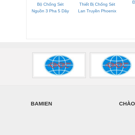
Đ
Bộ Chống Sét
Thiết Bị Chống Sét
Bộ L
Vật liệu xây dựng
Nguồn 3 Pha 5 Dây
Lan Truyền Phoenix
Công
Phoenix Contact
Contact PLT-SEC-
Phoe
Vòng bi - Bạc đạn
FLT-SEC-P-T1-3S-
T3-230-FM-PT -
QU
Xe hơi - Phụ tùng
440/35-FM -
2907928
UPS/23
2908264
-
Xe máy - Phụ tùng
Xe tải - phụ tùng
Y khoa - Trang thiết bị
BAMIEN
CHÀO