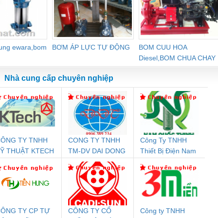
dung ewara,bom
BƠM ÁP LỰC TỰ ĐỘNG
BOM CUU HOA
Diesel,BOM CHUA CHAY
Nhà cung cấp chuyên nghiệp
ÔNG TY TNHH
CONG TY TNHH
Công Ty TNHH
Đệm An Toàn
Rơ Le An Toàn
Bộ Lặp Tín Hiệu
Rơ
Ỹ THUẬT KTECH
TM-DV DAI DONG
Thiết Bị Điện Nam
nix Contact
Phoenix Contact
PROFIBUS Phoenix
Pho
IỆT NAM
THANH
Quốc Thịnh
PC20-1NO-
PSR-SCP-
Contact PSI-REP-
298
24DC-SP -
24UC/ESL4/3X1/1X2/B
PROFIBUS/12MB -
700578
- 2981059
2708863
24DC
ÔNG TY CP TỰ
CÔNG TY CỔ
Công ty TNHH