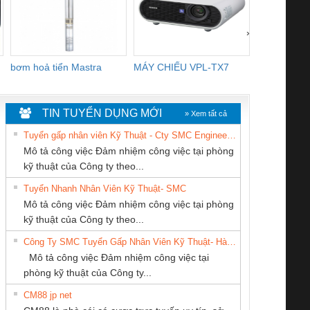
›
bơm hoả tiển Mastra
MÁY CHIẾU VPL-TX7
BOM DINH
WHITE
TIN TUYỂN DỤNG MỚI
» Xem tất cả
Tuyển gấp nhân viên Kỹ Thuật - Cty SMC Engineering
Mô tả công việc Đảm nhiệm công việc tại phòng
kỹ thuật của Công ty theo...
Tuyển Nhanh Nhân Viên Kỹ Thuật- SMC
CÔNG TY TNHH
CÔNG TY TNHH
Cty TNHH TM QC
 Le An Toàn
Bộ giám sát chuỗi
Bộ giám sát dòng
Bộ ng
Mô tả công việc Đảm nhiệm công việc tại phòng
MEKONG MARINE
THƯƠNG MẠI
Ba Miền
enix Contact
tấm pin
điện chuỗi
ray W
kỹ thuật của Công ty theo...
SUPPLY
DỊCH VỤ KỸ
6960 – PSR-
TRANSCLINIC 16I+
TRANSCLINIC 16I+
BAS 
Công Ty SMC Tuyển Gấp Nhân Viên Kỹ Thuật- Hà Nội
THUẬT ĐIỆN CƠ
SCP-
1K5 L (2433950000)
(2008130000)
(28
Mô tả công việc Đảm nhiệm công việc tại
GIA HƯNG PHÁT
/FSP/2X1/1X2
phòng kỹ thuật của Công ty...
CM88 jp net
CÔNG TY CỔ
CÔNG TY TNHH
CÔNG TY TNHH