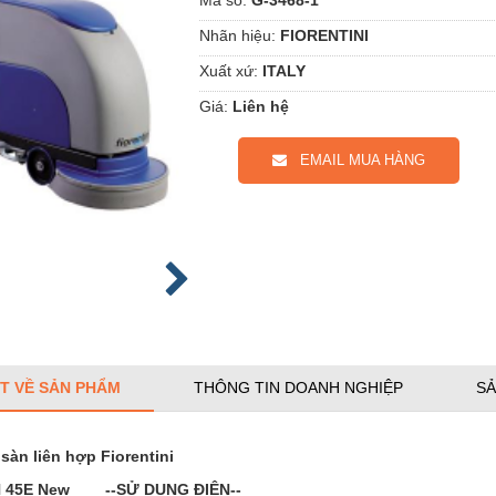
Nhãn hiệu:
FIORENTINI
Xuất xứ:
ITALY
Giá:
Liên hệ
EMAIL MUA HÀNG
ẾT VỀ SẢN PHẨM
THÔNG TIN DOANH NGHIỆP
SẢ
sàn liên hợp Fiorentini
 45E New --SỬ DỤNG ĐIỆN--