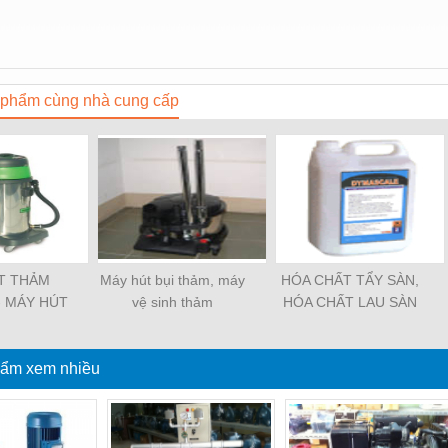
phẩm cùng nhà cung cấp
T THẢM
Máy hút bụi thảm, máy
HÓA CHẤT TẨY SÀN,
- MÁY HÚT
vệ sinh thảm
HÓA CHẤT LAU SÀN
INH THẢM
ẩm xem nhiều