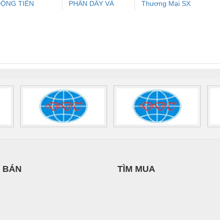
ỘNG TIẾN
PHẦN DÂY VÀ
Thương Mại SX
ưu Điện AC
Mô-đun Ắc Quy UPS
Rơ Le An Toàn
Bộ g
HƯNG
CÁP ĐIỆN
Ba Miền
 Suất Cao
Phoenix Contact
Phoenix Contact
THƯỢNG ĐÌNH
nix Contact
QUINT-HP-
2981059 – PSR-
TRAN
INT-HP-
BAT/PB/48DC/7.0AH/PT
SCP-
1K5 H
0AC/2.5KVA/PT
- 1133819
24UC/ESL4/3X1/1X2/B
 1136815
 BÁN
TÌM MUA