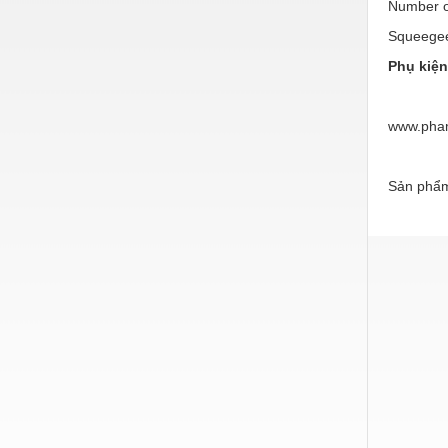
Hóa chất-Trang thiết bị
Number o
Squeegee
Kệ công nghiệp
Phụ kiện
Khí nén - Thiết bị
Khuôn mẫu - Phụ tùng
www.pha
Lọc công nghiệp
Máy công cụ - Phụ tùng
Sản phẩm
Mỏ - Trang thiết bị
Mô tơ - Hộp số
Môi trường - Thiết bị
Nâng hạ - Trang thiết bị
Nội - Ngoại thất - văn phòng
Nồi hơi - Trang thiết bị
Nông nghiệp - Thiết bị