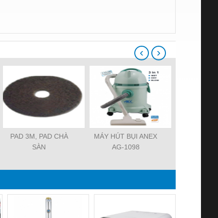
‹
›
PAD 3M, PAD CHÀ
MÁY HÚT BỤI ANEX
MÁY HÚ
SÀN
AG-1098
FIORENTIN