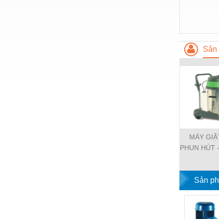
Nước-Vật tư thiết bị
Phốt cơ khí
Sắt, thép, inox các loại
Sản 
Thí nghiệm-Trang thiết bị
Thiết bị chiếu sáng
Thiết bị chống sét
Thiết bị an ninh
Thiết bị công nghiệp
MÁY GIẶ
PHUN HÚT 
Thiết bị công trình
THẢM VỆ S
Thiết bị điện
Sản ph
Thiết bị giáo dục
Thiết bị khác