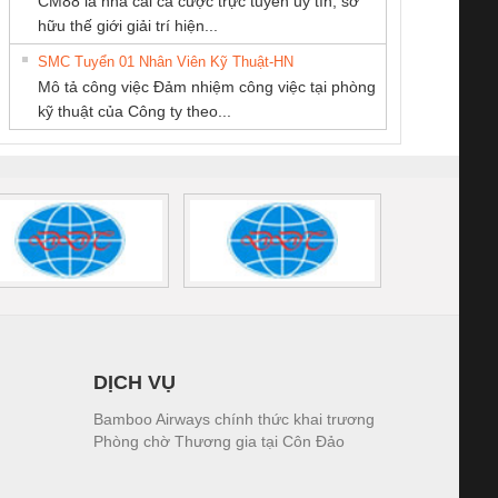
CM88 là nhà cái cá cược trực tuyến uy tín, sở
PHẦN TỰ ĐỘNG
THƯƠNG MẠI
KINH DOANH
iám sát chuỗi
Bộ chỉnh lưu nguồn
Nẹp nhôm chống
Bộ c
hữu thế giới giải trí hiện...
TIẾN HƯNG
THIÊN ÂN VIỆT
DỊCH VỤ XNK
tấm pin
điện TRANSCLINIC
trơn Đà Nẵng
giám 
NAM
PHƯƠNG NAM
SMC Tuyển 01 Nhân Viên Kỹ Thuật-HN
SCLINIC 16I+
BKE 1K5.4
Sola
Mô tả công việc Đảm nhiệm công việc tại phòng
 (2502520000)
(7791400879)2. Giá
TRAN
kỹ thuật của Công ty theo...
1K5.4
DỊCH VỤ
Bamboo Airways chính thức khai trương
Phòng chờ Thương gia tại Côn Đảo