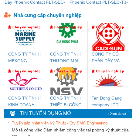
Dây Phoenix Contact FLT-SEC-
Phoenix Contact PLT-SEC-T3-
P-T1-3S-440/35-FM - 2908264
230-FM-PT - 2907928
Nhà cung cấp chuyên nghiệp
CÔNG TY TNHH
CÔNG TY TNHH
CÔNG TY CỔ
MEKONG
THƯƠNG MẠI
PHẦN DÂY VÀ
MARINE SUPPLY
DỊCH VỤ KỸ
CÁP ĐIỆN
THUẬT ĐIỆN CƠ
THƯỢNG ĐÌNH
GIA HƯNG
PHÁT
CÔNG TY TNHH
CÔNG TY TNHH
Tan Dong Cang
KINH DOANH
THIẾT BỊ CÔNG
company LTD
DỊCH VỤ XNK
NGHIỆP NIHON
TIN TUYỂN DỤNG MỚI
» Xem tất cả
PHƯƠNG NAM
SETSUBI VIỆT
Tuyển gấp nhân viên Kỹ Thuật - Cty SMC Engineering
NAM
Mô tả công việc Đảm nhiệm công việc tại phòng kỹ thuật của