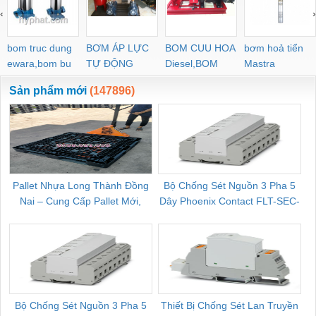
‹
›
bom truc dung
BƠM ÁP LỰC
BOM CUU HOA
bơm hoả tiển
ewara,bom bu
TỰ ĐỘNG
Diesel,BOM
Mastra
ewara
CHUA CHAY
Sản phẩm mới
(147896)
Pallet Nhựa Long Thành Đồng
Bộ Chống Sét Nguồn 3 Pha 5
Nai – Cung Cấp Pallet Mới,
Dây Phoenix Contact FLT-SEC-
C
Pallet Cũ Giá Tốt
P-T1-3S-264/50-FM - 2909589
Bộ Chống Sét Nguồn 3 Pha 5
Thiết Bị Chống Sét Lan Truyền
B