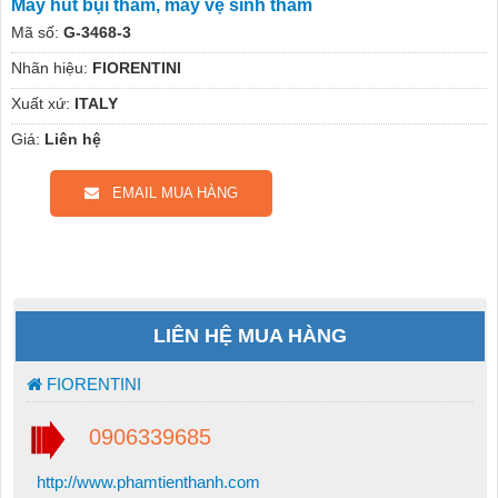
Máy hút bụi thảm, máy vệ sinh thảm
Mã số:
G-3468-3
Nhãn hiệu:
FIORENTINI
Xuất xứ:
ITALY
Giá:
Liên hệ
EMAIL MUA HÀNG
LIÊN HỆ MUA HÀNG
FIORENTINI
0906339685
http://www.phamtienthanh.com