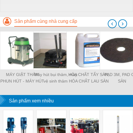
Sản phẩm cùng nhà cung cấp
‹
›
MÁY GIẶT THẢM
Máy hút bụi thảm, máy
HÓA CHẤT TẨY SÀN,
PAD 3M, PAD 
PHUN HÚT - MÁY HÚT
vệ sinh thảm
HÓA CHẤT LAU SÀN
SÀN
THẢM VỆ SINH THẢM
Sản phẩm xem nhiều