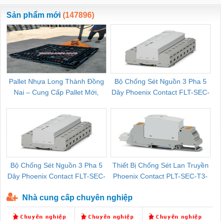
ewara
CHUA CHAY
Sản phẩm mới
(147896)
Pallet Nhựa Long Thành Đồng
Bộ Chống Sét Nguồn 3 Pha 5
Nai – Cung Cấp Pallet Mới,
Dây Phoenix Contact FLT-SEC-
C
Pallet Cũ Giá Tốt
P-T1-3S-264/50-FM - 2909589
Bộ Chống Sét Nguồn 3 Pha 5
Thiết Bị Chống Sét Lan Truyền
B
Dây Phoenix Contact FLT-SEC-
Phoenix Contact PLT-SEC-T3-
P-T1-3S-440/35-FM - 2908264
230-FM-PT - 2907928
Nhà cung cấp chuyên nghiệp