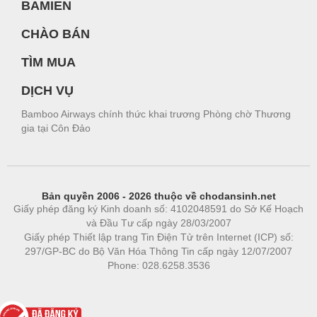
BAMIEN
CHÀO BÁN
TÌM MUA
DỊCH VỤ
Bamboo Airways chính thức khai trương Phòng chờ Thương
gia tại Côn Đảo
Bản quyền 2006 - 2026 thuộc về chodansinh.net
Giấy phép đăng ký Kinh doanh số: 4102048591 do Sở Kế Hoạch
và Đầu Tư cấp ngày 28/03/2007
Giấy phép Thiết lập trang Tin Điện Tử trên Internet (ICP) số:
297/GP-BC do Bộ Văn Hóa Thông Tin cấp ngày 12/07/2007
Phone: 028.6258.3536
Phòng trọ
|
https://bdsgroup.vn
https://kqxs123.com