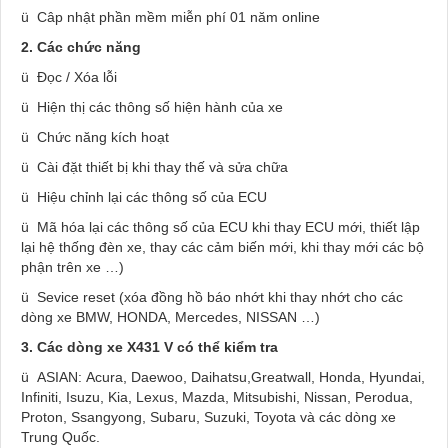
ü Câp nhật phần mềm miễn phí 01 năm online
2. Các chức năng
ü Đọc / Xóa lỗi
ü Hiện thị các thông số hiện hành của xe
ü Chức năng kích hoạt
ü Cài đặt thiết bị khi thay thế và sửa chữa
ü Hiệu chỉnh lại các thông số của ECU
ü Mã hóa lại các thông số của ECU khi thay ECU mới, thiết lập
lại hệ thống đèn xe, thay các cảm biến mới, khi thay mới các bộ
phận trên xe …)
ü Sevice reset (xóa đồng hồ báo nhớt khi thay nhớt cho các
dòng xe BMW, HONDA, Mercedes, NISSAN …)
3. Các dòng xe X431 V có thể kiểm tra
ü
ASIAN:
Acura, Daewoo, Daihatsu,Greatwall, Honda, Hyundai,
Infiniti, Isuzu, Kia, Lexus, Mazda, Mitsubishi, Nissan, Perodua,
Proton, Ssangyong, Subaru, Suzuki, Toyota và các dòng xe
Trung Quốc.