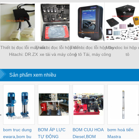
Thiết bị đọc lỗi máy xúc
Thiết bị đọc lỗi hộp đen
Thiết bị đọc lỗi hộp đen
May doc loi hộp 
Hitachi: DR.ZX
xe tải và máy công
ô tô Tải, máy công
tô
trình
trình
Sản phẩm xem nhiều
‹
›
bom truc dung
BƠM ÁP LỰC
BOM CUU HOA
bơm hoả tiển
ewara,bom bu
TỰ ĐỘNG
Diesel,BOM
Mastra