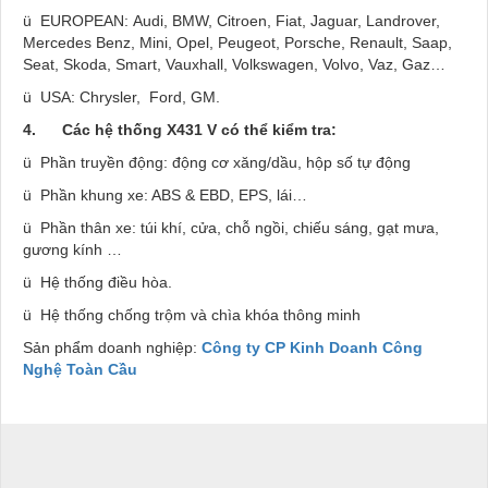
ü
EUROPEAN:
Audi, BMW, Citroen, Fiat, Jaguar, Landrover,
Mercedes Benz, Mini, Opel, Peugeot, Porsche, Renault, Saap,
Seat, Skoda, Smart, Vauxhall, Volkswagen, Volvo, Vaz, Gaz…
ü
USA
:
Chrysler, Ford, GM.
4.
Các hệ thống X431 V có thể kiểm tra:
ü Phần truyền động: động cơ xăng/dầu, hộp số tự động
ü Phần khung xe: ABS & EBD, EPS, lái…
ü Phần thân xe: túi khí, cửa, chỗ ngồi, chiếu sáng, gạt mưa,
gương kính …
ü Hệ thống điều hòa.
ü Hệ thống chống trộm và chìa khóa thông minh
Sản phẩm doanh nghiệp:
Công ty CP Kinh Doanh Công
Nghệ Toàn Cầu