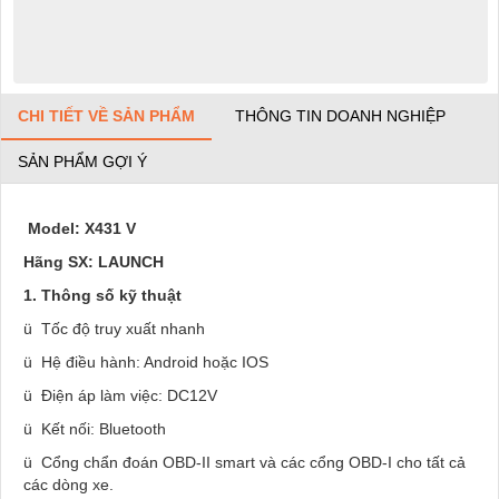
CHI TIẾT VỀ SẢN PHẨM
THÔNG TIN DOANH NGHIỆP
SẢN PHẨM GỢI Ý
Model: X431 V
Hãng SX: LAUNCH
1. Thông số kỹ thuật
ü Tốc độ truy xuất nhanh
ü Hệ điều hành: Android hoặc IOS
ü Điện áp làm việc: DC12V
ü Kết nối: Bluetooth
ü Cổng chẩn đoán OBD-II smart và các cổng OBD-I cho tất cả
các dòng xe.