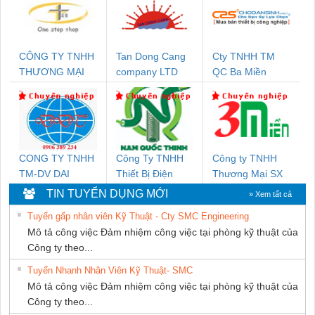
CÔNG TY TNHH
Tan Dong Cang
Cty TNHH TM
THƯƠNG MẠI
company LTD
QC Ba Miền
THIÊN ÂN VIỆT
NAM
CONG TY TNHH
Công Ty TNHH
Công ty TNHH
TM-DV DAI
Thiết Bị Điện
Thương Mại SX
DONG THANH
Nam Quốc Thịnh
Ba Miền
TIN TUYỂN DỤNG MỚI
» Xem tất cả
Tuyển gấp nhân viên Kỹ Thuật - Cty SMC Engineering
Mô tả công việc Đảm nhiệm công việc tại phòng kỹ thuật của
Công ty theo...
Tuyển Nhanh Nhân Viên Kỹ Thuật- SMC
Mô tả công việc Đảm nhiệm công việc tại phòng kỹ thuật của
Công ty theo...