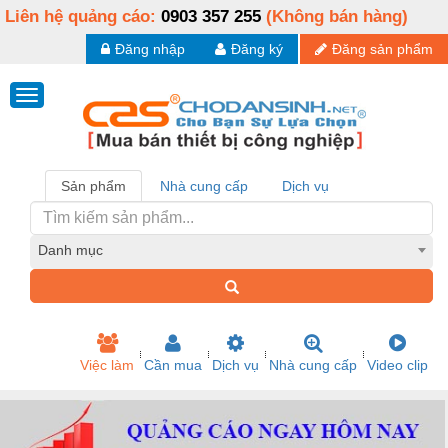
Liên hệ quảng cáo:
0903 357 255
(Không bán hàng)
Đăng nhập
Đăng ký
Đăng sản phẩm
Sản phẩm
Nhà cung cấp
Dịch vụ
Danh mục
Việc làm
Cần mua
Dịch vụ
Nhà cung cấp
Video clip