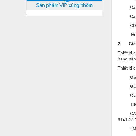
Sản phẩm VIP cùng nhóm
Dịch vụ - Thi công
Cáp kết
Cáp kế
Điện công nghiệp
CD ph
Điện gia dụng
Hướng 
Điện Lạnh
2. Giao
Đóng tàu Thiết bị
Thiết bị
hạng nặn
Đúc chính xác Thiết bị
Thiết bị 
Dụng cụ cầm tay
Giao t
Dụng cụ cắt gọt
Giao t
Dụng cụ điện
C ác gi
ISO157
Dụng cụ đo
CAN: J1
Gỗ - Trang thiết bị
9141-2/J
Hàn cắt - Thiết bị
TMC RP1