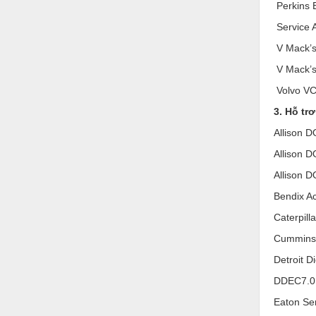
Perkins 
Nước-Vật tư thiết bị
Service 
Phốt cơ khí
V Mack’s
Sắt, thép, inox các loại
V Mack’s
Volvo VC
Thí nghiệm-Trang thiết bị
3. Hỗ tr
Thiết bị chiếu sáng
Allison D
Thiết bị chống sét
Allison D
Thiết bị an ninh
Allison D
Thiết bị công nghiệp
Bendix A
Caterpill
Thiết bị công trình
Cummins 
Thiết bị điện
Detroit D
Thiết bị giáo dục
DDEC7.0
Thiết bị khác
Eaton Se