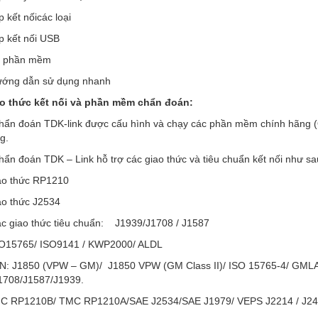
 nốicác loại
t nối USB
ần mềm
dẫn sử dụng nhanh
 thức kết nối và phần mềm chẩn đoán:
 chẩn đoán TDK-link được cấu hình và chạy các phần mềm chính hãng (O
g.
chẩn đoán TDK – Link hỗ trợ các giao thức và tiêu chuẩn kết nối như sa
hức RP1210
hức J2534
ao thức tiêu chuẩn: J1939/J1708 / J1587
65/ ISO9141 / KWP2000/ ALDL
850 (VPW – GM)/ J1850 VPW (GM Class II)/ ISO 15765-4/ GMLA
1708/J1587/J1939.
210B/ TMC RP1210A/SAE J2534/SAE J1979/ VEPS J2214 / J24