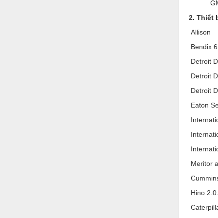
Hóa chất-Trang thiết bị
GMLAN:
2. Thiết
Kệ công nghiệp
Allison
Khí nén - Thiết bị
Bendix 6
Khuôn mẫu - Phụ tùng
Detroit 
Lọc công nghiệp
Detroit 
Máy công cụ - Phụ tùng
Detroit D
Eaton Se
Mỏ - Trang thiết bị
Internat
Mô tơ - Hộp số
Internati
Môi trường - Thiết bị
Internati
Nâng hạ - Trang thiết bị
Meritor 
Nội - Ngoại thất - văn phòng
Cummins 
Hino 2.0.
Nồi hơi - Trang thiết bị
Caterpill
Nông nghiệp - Thiết bị