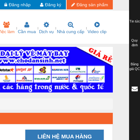
Đăng nhập
Đăng ký
Đăng sản phẩm
Tin tức
iệc làm
Cần mua
Dịch vụ
Nhà cung cấp
Video clip
Quy
định
Bảng
giá QC
LIÊN HỆ MUA HÀNG