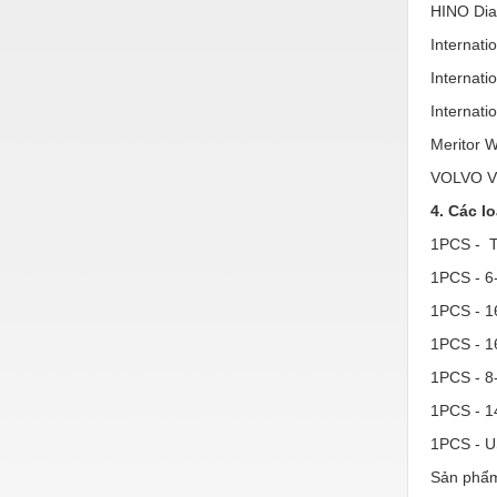
Thiết bị làm sạch
HINO Dia
Internati
Thiết bị sơn - Sơn
Internat
Thiết bị nhà bếp
Internati
Thiết bị nhiệt
Meritor 
Thiêt bị PCCC
VOLVO V
Thiết bị truyền động
4. Các l
1PCS - 
Thiết bị văn phòng
1PCS - 6-
Thiết bị viễn thông
1PCS - 1
Thủy lực-Thiết bị
1PCS - 1
Thủy sản - Trang thiết bị
1PCS - 8
Tự động hoá
1PCS - 14
1PCS - U
Van - Co các loại
Sản phẩm
Vật liệu mài mòn