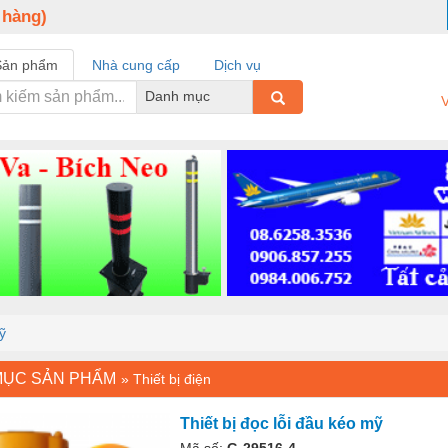
 hàng)
Sản phẩm
Nhà cung cấp
Dịch vụ
Danh mục
V
ỹ
MỤC SẢN PHẨM
»
Thiết bị điện
Thiết bị đọc lỗi đầu kéo mỹ
Mã số:
G-29516-4