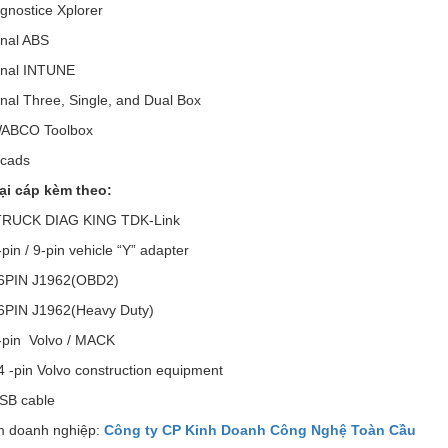
gnostice Xplorer
onal ABS
ional INTUNE
onal Three, Single, and Dual Box
WABCO Toolbox
cads
oại cáp kèm theo:
TRUCK DIAG KING TDK-Link
pin / 9-pin vehicle “Y” adapter
6PIN J1962(OBD2)
6PIN J1962(Heavy Duty)
-pin Volvo / MACK
 -pin Volvo construction equipment
SB cable
 doanh nghiệp:
Công ty CP Kinh Doanh Công Nghệ Toàn Cầu