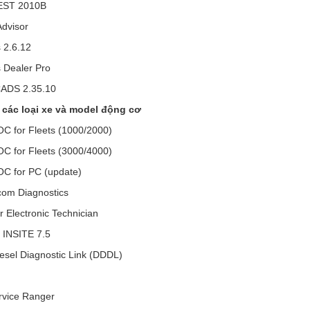
EST 2010B
Advisor
 2.6.12
 Dealer Pro
ADS 2.35.10
ơ các loại xe và model động cơ
OC for Fleets (1000/2000)
OC for Fleets (3000/4000)
OC for PC (update)
com Diagnostics
ar Electronic Technician
INSITE 7.5
iesel Diagnostic Link (DDDL)
rvice Ranger