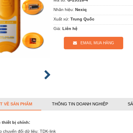
Nhãn hiệu:
Nexiq
Xuất xứ:
Trung Quốc
Giá:
Liên hệ
EMAIL MUA HÀNG
ẾT VỀ SẢN PHẨM
THÔNG TIN DOANH NGHIỆP
SẢ
thi
ế
t b
ị
chính
:
yển đổi dữ liệu: TDK-link