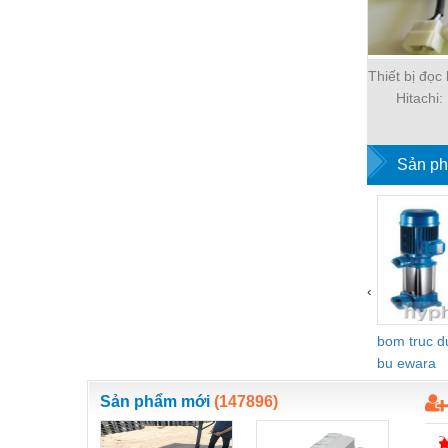
Thiết bị đọc
Hitachi
Sản ph
‹
bom truc 
bu ewara
Sản phẩm mới
(147896)