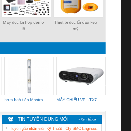
May doc loi hộp đen ô
Thiết bị đọc lỗi đầu kéo
tô
mỹ
›
bơm hoả tiển Mastra
MÁY CHIẾU VPL-TX7
BOM DINH
WHITE
TIN TUYỂN DỤNG MỚI
» Xem tất cả
Tuyển gấp nhân viên Kỹ Thuật - Cty SMC Engineering