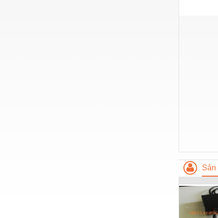
Vật liệu xây dựng
Vòng bi - Bạc đạn
Xe hơi - Phụ tùng
Xe máy - Phụ tùng
Xe tải - phụ tùng
Y khoa - Trang thiết bị
Sản 