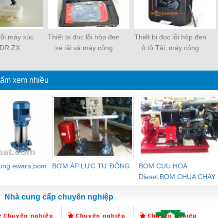
 lỗi máy xúc
Thiết bị đọc lỗi hộp đen
Thiết bị đọc lỗi hộp đen
: DR.ZX
xe tải và máy công
ô tô Tải, máy công
trình
trình
ẩm xem nhiều
dung ewara,bom
BƠM ÁP LỰC TỰ ĐỘNG
BOM CUU HOA
Diesel,BOM CHUA CHAY
Nhà cung cấp chuyên nghiệp