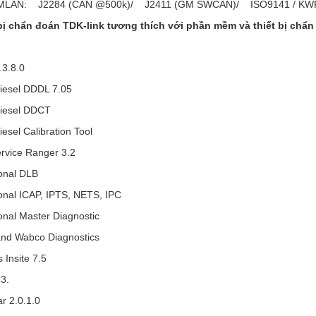
 J2284 (CAN @500k)/ J2411 (GM SWCAN)/ ISO9141 / KW
 bị chẩn đoán TDK-link tương thích với phần mềm và thiết bị chẩn
.3.8.0
Diesel DDDL 7.05
Diesel DDCT
iesel Calibration Tool
rvice Ranger 3.2
ional DLB
onal ICAP, IPTS, NETS, IPC
onal Master Diagnostic
and Wabco Diagnostics
Insite 7.5
3.
ar 2.0.1.0