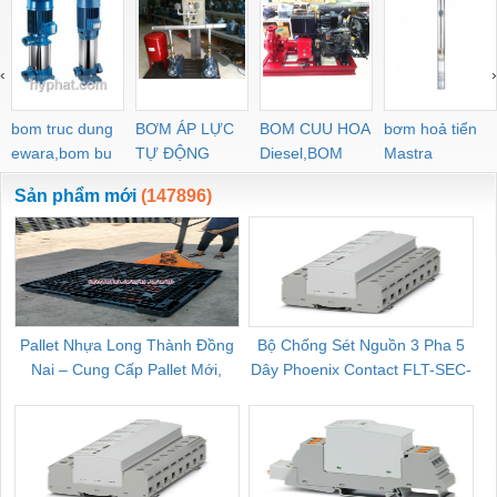
‹
›
bom truc dung
BƠM ÁP LỰC
BOM CUU HOA
bơm hoả tiển
ewara,bom bu
TỰ ĐỘNG
Diesel,BOM
Mastra
ewara
CHUA CHAY
Sản phẩm mới
(147896)
Pallet Nhựa Long Thành Đồng
Bộ Chống Sét Nguồn 3 Pha 5
Nai – Cung Cấp Pallet Mới,
Dây Phoenix Contact FLT-SEC-
C
Pallet Cũ Giá Tốt
P-T1-3S-264/50-FM - 2909589