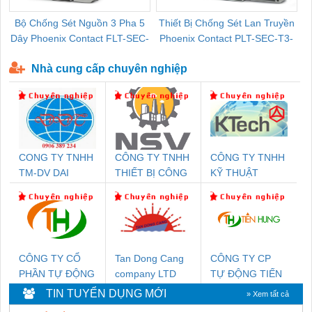
Bộ Chống Sét Nguồn 3 Pha 5
Thiết Bị Chống Sét Lan Truyền
B
Dây Phoenix Contact FLT-SEC-
Phoenix Contact PLT-SEC-T3-
P-T1-3S-440/35-FM - 2908264
230-FM-PT - 2907928
Nhà cung cấp chuyên nghiệp
CONG TY TNHH
CÔNG TY TNHH
CÔNG TY TNHH
TM-DV DAI
THIẾT BỊ CÔNG
KỸ THUẬT
DONG THANH
NGHIỆP NIHON
KTECH VIỆT
SETSUBI VIỆT
NAM
NAM
CÔNG TY CỔ
Tan Dong Cang
CÔNG TY CP
PHẦN TỰ ĐỘNG
company LTD
TỰ ĐỘNG TIẾN
TIẾN HƯNG
HƯNG
TIN TUYỂN DỤNG MỚI
» Xem tất cả