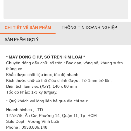
CHI TIẾT VỀ SẢN PHẨM
THÔNG TIN DOANH NGHIỆP
SẢN PHẨM GỢI Ý
* MÁY ĐÓNG CHỮ, SỐ TRÊN KIM LOẠI *
Chuyên đóng dấu chữ, số trên : Bạc đạn, vòng số, khung sườn
thùng xe....
Khắc được chất liệu inox, tốc độ nhanh
Kích thước chữ có thể điều chỉnh được : Từ 1mm trở lên.
Diện tích làm việc (XxY): 140 x 80 mm
Tốc độ khắc: 1-3 ký tự/giây.
* Quý khách vui lòng liên hệ qua địa chỉ sau:
Hoanhthinhco., LTD
127/87/5, Âu Cơ, Phường 14, Quận 11, Tp. HCM.
Sale Dept : Vương Vĩnh Luân
Phone : 0938.886.148