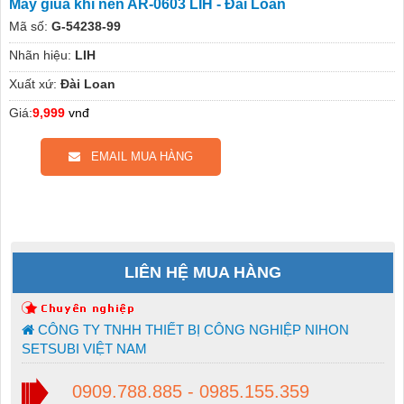
Máy giũa khí nén AR-0603 LIH - Đài Loan
Mã số:
G-54238-99
Nhãn hiệu:
LIH
Xuất xứ:
Đài Loan
Giá:
9,999
vnđ
EMAIL MUA HÀNG
LIÊN HỆ MUA HÀNG
CÔNG TY TNHH THIẾT BỊ CÔNG NGHIỆP NIHON
SETSUBI VIỆT NAM
0909.788.885 - 0985.155.359