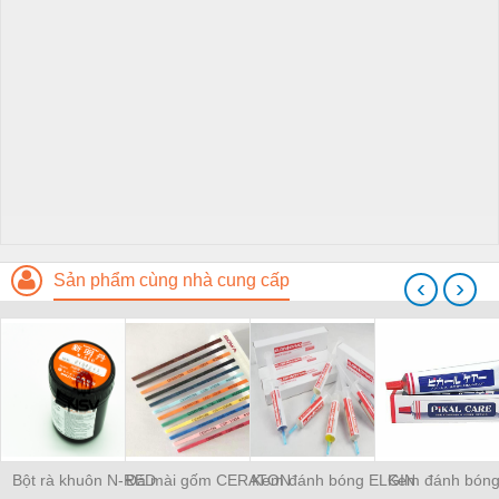
Sản phẩm cùng nhà cung cấp
‹
›
Bột rà khuôn N-RED
Đá mài gốm CERATON
Kem đánh bóng ELGIN
Kem đánh bóng