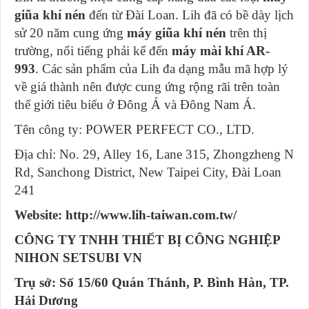
giũa khí nén
đến từ Đài Loan. Lih đã có bề dày lịch
sử 20 năm cung ứng
máy giũa khí nén
trên thị
trường, nổi tiếng phải kể đến
máy mài khí AR-
993
. Các sản phẩm của Lih đa dạng mẫu mã hợp lý
về giá thành nên được cung ứng rộng rãi trên toàn
thế giới tiêu biểu ở Đông Á và Đông Nam Á.
Tên công ty: POWER PERFECT CO., LTD.
Địa chỉ: No. 29, Alley 16, Lane 315, Zhongzheng N
Rd, Sanchong District, New Taipei City, Đài Loan
241
Website: http://www.lih-taiwan.com.tw/
CÔNG TY TNHH THIẾT BỊ CÔNG NGHIỆP
NIHON SETSUBI VN
Trụ sở: Số 15/60 Quán Thánh, P. Bình Hàn, TP.
Hải Dương