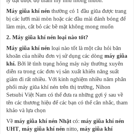
lý đạt được độ thẩm mỹ như mong muốn.
Máy giũa khí nén
thường có 1 đầu giũa được trang
bị các lưỡi mài mòn hoặc các đầu mài đánh bóng để
làm mịn, cắt bỏ các bề mặt không mong muốn
2. Máy giũa khí nén loại nào tốt?
Máy giũa khí nén
loại nào tốt là một câu hỏi băn
khoăn của nhiều đơn vị sử dụng các dòng
máy giũa
khí.
Bởi lẽ tình trạng hỏng máy này thường xuyên
diễn ra trong các đơn vị sản xuất khiến năng suất
giảm đi rất nhiều. Với kinh nghiệm nhiều năm phân
phối máy giũa khí nén trên thị trường, Nihon
Setsubi Việt Nam có thể đưa ra những gợi ý sau về
tên các thương hiệu để các bạn có thể cân nhắc, tham
khảo và lựa chọn
Về
máy giũa khí nén Nhật
có:
máy giũa khí nén
UHT
,
máy giũa khí nén
nitto,
máy giũa khí