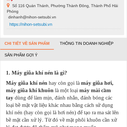
Số 116 Quán Thánh, Phường Thành Đông, Thành Phố Hải
Phòng
dinhanh@nihon-setsubi.vn
https://nihon-setsubi.vn
CHI TIẾT VỀ SẢN PHẨM
THÔNG TIN DOANH NGHIỆP
SẢN PHẨM GỢI Ý
1. Máy giũa khí nén là gì?
Máy giũa khí nén
hay còn gọi là
máy giũa hơi,
máy giũa khí khuôn
là một loại
máy mài cầm
tay
dùng để làm mịn, đánh nhẵn, đánh bóng các
loại bề mặt vật liệu khác nhau bằng cách sử dụng
khí nén (hay còn gọi là hơi nén) để tạo ra ma sát lên
bề mặt cần xử lý. Từ đó về mặt phôi khuôn cần xử