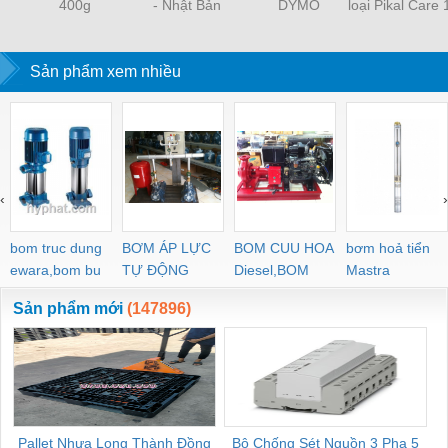
400g
- Nhật Bản
DYMO
loại Pikal Care
Sản phẩm xem nhiều
‹
›
bom truc dung
BƠM ÁP LỰC
BOM CUU HOA
bơm hoả tiển
ewara,bom bu
TỰ ĐỘNG
Diesel,BOM
Mastra
ewara
CHUA CHAY
Sản phẩm mới
(147896)
Pallet Nhựa Long Thành Đồng
Bộ Chống Sét Nguồn 3 Pha 5