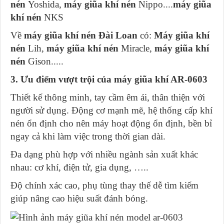
nén
Yoshida,
máy giũa khí nén
Nippo....
máy giũa
khí nén
NKS
Về
máy giũa khí nén
Đài Loan
có:
Máy giũa khí
nén
Lih,
máy giũa khí nén
Miracle,
máy giũa khí
nén
Gison.....
3. Ưu điểm vượt trội của máy giũa khí AR-0603
Thiết kế thông minh, tay cầm êm ái, thân thiện với
người sử dụng. Động cơ mạnh mẽ, hệ thống cấp khí
nén ổn định cho nên máy hoạt động ổn định, bền bỉ
ngay cả khi làm việc trong thời gian dài.
Đa dạng phù hợp với nhiều ngành sản xuất khác
nhau: cơ khí, điện tử, gia dụng, …..
Độ chính xác cao, phụ tùng thay thế dễ tìm kiếm
giúp nâng cao hiệu suất đánh bóng.