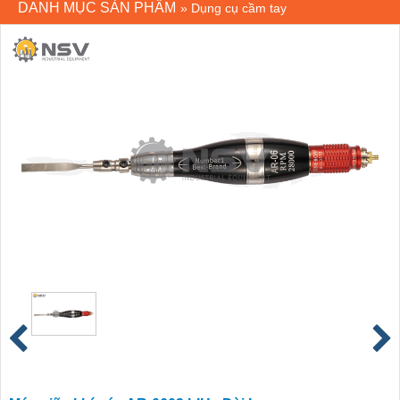
DANH MỤC SẢN PHẨM
»
Dụng cụ cầm tay