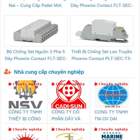
Nai – Cung Cấp Pallet Mới,
Dây Phoenix Contact FLT-SEC-
C
Pallet Cũ Giá Tốt
P-T1-3S-264/50-FM - 2909589
Bộ Chống Sét Nguồn 3 Pha 5
Thiết Bị Chống Sét Lan Truyền
B
Dây Phoenix Contact FLT-SEC-
Phoenix Contact PLT-SEC-T3-
P-T1-3S-440/35-FM - 2908264
230-FM-PT - 2907928
Nhà cung cấp chuyên nghiệp
CÔNG TY TNHH
CÔNG TY CỔ
CONG TY TNHH
THIẾT BỊ CÔNG
PHẦN DÂY VÀ
TM-DV DAI
NGHIỆP NIHON
CÁP ĐIỆN
DONG THANH
SETSUBI VIỆT
THƯỢNG ĐÌNH
NAM