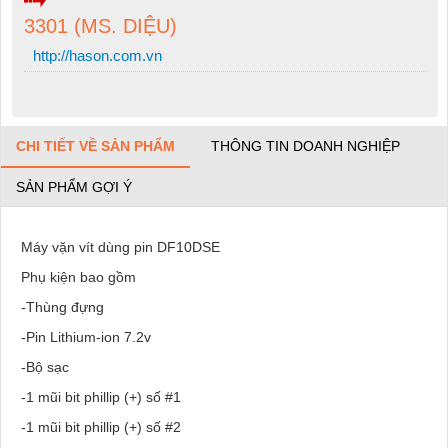
3301 (MS. DIỆU)
http://hason.com.vn
CHI TIẾT VỀ SẢN PHẨM
THÔNG TIN DOANH NGHIỆP
SẢN PHẨM GỢI Ý
Máy vặn vít dùng pin DF10DSE
Phụ kiện bao gồm
-Thùng đựng
-Pin Lithium-ion 7.2v
-Bộ sạc
-1 mũi bit phillip (+) số #1
-1 mũi bit phillip (+) số #2