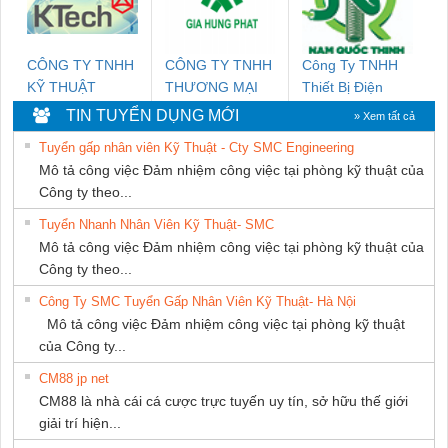
CÔNG TY TNHH
CÔNG TY TNHH
Công Ty TNHH
KỸ THUẬT
THƯƠNG MẠI
Thiết Bị Điện
KTECH VIỆT
DỊCH VỤ KỸ
Nam Quốc Thịnh
TIN TUYỂN DỤNG MỚI
» Xem tất cả
NAM
THUẬT ĐIỆN CƠ
Tuyển gấp nhân viên Kỹ Thuật - Cty SMC Engineering
GIA HƯNG
Mô tả công việc Đảm nhiệm công việc tại phòng kỹ thuật của
PHÁT
Công ty theo...
Tuyển Nhanh Nhân Viên Kỹ Thuật- SMC
Mô tả công việc Đảm nhiệm công việc tại phòng kỹ thuật của
Công ty theo...
Công Ty SMC Tuyển Gấp Nhân Viên Kỹ Thuật- Hà Nội
Mô tả công việc Đảm nhiệm công việc tại phòng kỹ thuật
của Công ty...
CM88 jp net
CM88 là nhà cái cá cược trực tuyến uy tín, sở hữu thế giới
giải trí hiện...