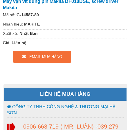
Máy vặn vít dùng pin Makita DF010DSE, screw driver
Makita
Mã số:
G-14587-80
Nhãn hiệu:
MAKITE
Xuất xứ:
Nhật Bản
Giá:
Liên hệ
EMAIL MUA HÀNG
LIÊN HỆ MUA HÀNG
CÔNG TY TNHH CÔNG NGHỆ & THƯƠNG MẠI HÀ
SƠN
0906 663 719 ( MR. LUÂN) -039 279