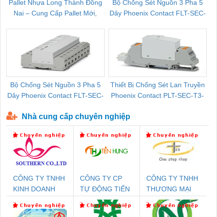
Pallet Nhựa Long Thành Đồng
Bộ Chống Sét Nguồn 3 Pha 5
Nai – Cung Cấp Pallet Mới,
Dây Phoenix Contact FLT-SEC-
C
Pallet Cũ Giá Tốt
P-T1-3S-264/50-FM - 2909589
Bộ Chống Sét Nguồn 3 Pha 5
Thiết Bị Chống Sét Lan Truyền
B
Dây Phoenix Contact FLT-SEC-
Phoenix Contact PLT-SEC-T3-
P-T1-3S-440/35-FM - 2908264
230-FM-PT - 2907928
Nhà cung cấp chuyên nghiệp
CÔNG TY TNHH
CÔNG TY CP
CÔNG TY TNHH
KINH DOANH
TỰ ĐỘNG TIẾN
THƯƠNG MẠI
DỊCH VỤ XNK
HƯNG
THIÊN ÂN VIỆT
PHƯƠNG NAM
NAM