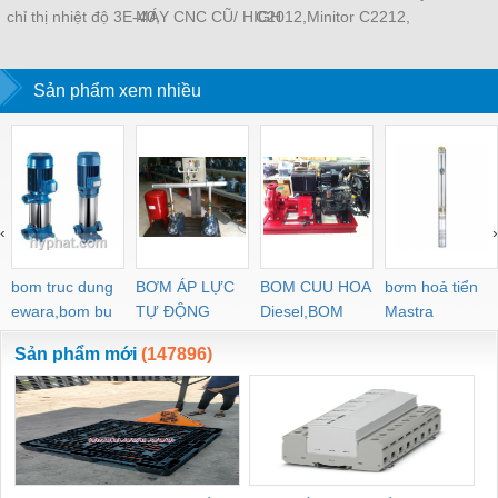
chỉ thị nhiệt độ 3E-40,
MÁY CNC CŨ/ HIGH
C2012,Minitor C2212,
tem nhiệt Nigk A-50,
SPEED SPINDLE
MINITOR C2112,
thermolabe Nigk
MINIMO máy mài siêu
Sản phẩm xem nhiều
âm P30, Máy mài
khuôn mẫu Minitor
Minimo
‹
›
bom truc dung
BƠM ÁP LỰC
BOM CUU HOA
bơm hoả tiển
ewara,bom bu
TỰ ĐỘNG
Diesel,BOM
Mastra
ewara
CHUA CHAY
Sản phẩm mới
(147896)