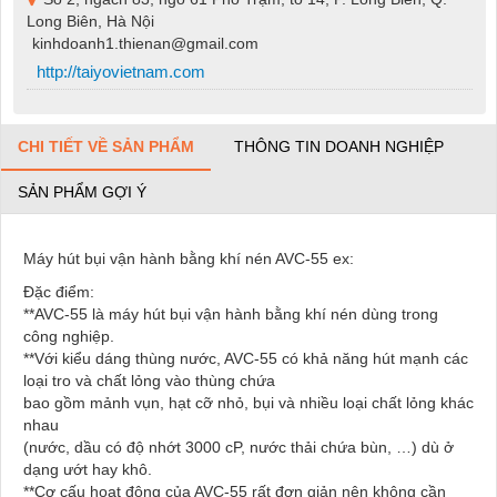
Long Biên, Hà Nội
kinhdoanh1.thienan@gmail.com
http://taiyovietnam.com
CHI TIẾT VỀ SẢN PHẨM
THÔNG TIN DOANH NGHIỆP
SẢN PHẨM GỢI Ý
Máy hút bụi vận hành bằng khí nén AVC-55 ex:
Đặc điểm:
**AVC-55 là máy hút bụi vận hành bằng khí nén dùng trong
công nghiệp.
**Với kiểu dáng thùng nước, AVC-55 có khả năng hút mạnh các
loại tro và chất lỏng vào thùng chứa
bao gồm mảnh vụn, hạt cỡ nhỏ, bụi và nhiều loại chất lỏng khác
nhau
(nước, dầu có độ nhớt 3000 cP, nước thải chứa bùn, …) dù ở
dạng ướt hay khô.
**Cơ cấu hoạt động của AVC-55 rất đơn giản nên không cần