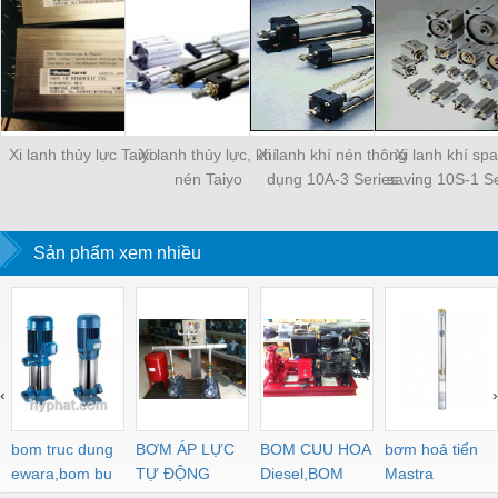
Xi lanh thủy lực Taiyo
Xi lanh thủy lực, khí
Xi lanh khí nén thông
Xi lanh khí sp
nén Taiyo
dụng 10A-3 Series
saving 10S-1 Se
Sản phẩm xem nhiều
‹
›
bom truc dung
BƠM ÁP LỰC
BOM CUU HOA
bơm hoả tiển
ewara,bom bu
TỰ ĐỘNG
Diesel,BOM
Mastra