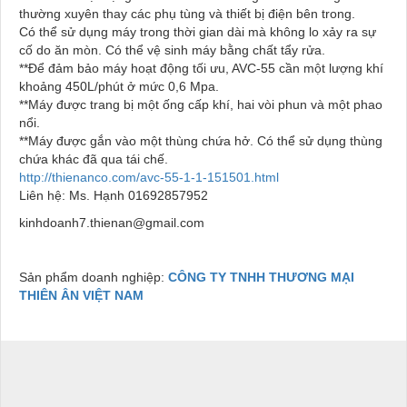
thường xuyên thay các phụ tùng và thiết bị điện bên trong.
Có thể sử dụng máy trong thời gian dài mà không lo xảy ra sự
cố do ăn mòn. Có thể vệ sinh máy bằng chất tẩy rửa.
**Để đảm bảo máy hoạt động tối ưu, AVC-55 cần một lượng khí
khoảng 450L/phút ở mức 0,6 Mpa.
**Máy được trang bị một ống cấp khí, hai vòi phun và một phao
nổi.
**Máy được gắn vào một thùng chứa hở. Có thể sử dụng thùng
chứa khác đã qua tái chế.
http://thienanco.com/avc-55-1-1-151501.html
Liên hệ: Ms. Hạnh 01692857952
kinhdoanh7.thienan@gmail.com
Sản phẩm doanh nghiệp:
CÔNG TY TNHH THƯƠNG MẠI
THIÊN ÂN VIỆT NAM