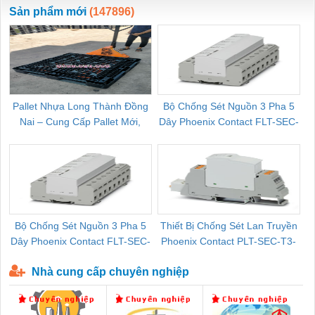
ewara
CHUA CHAY
Sản phẩm mới
(147896)
Pallet Nhựa Long Thành Đồng
Bộ Chống Sét Nguồn 3 Pha 5
Nai – Cung Cấp Pallet Mới,
Dây Phoenix Contact FLT-SEC-
C
Pallet Cũ Giá Tốt
P-T1-3S-264/50-FM - 2909589
Bộ Chống Sét Nguồn 3 Pha 5
Thiết Bị Chống Sét Lan Truyền
B
Dây Phoenix Contact FLT-SEC-
Phoenix Contact PLT-SEC-T3-
P-T1-3S-440/35-FM - 2908264
230-FM-PT - 2907928
Nhà cung cấp chuyên nghiệp