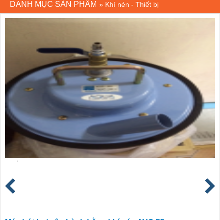
DANH MỤC SẢN PHẨM
»
Khí nén - Thiết bị