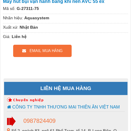
Máy hút bụi vận hành bằng khí nén AVC 55 ex
Mã số:
G-27311-75
Nhãn hiệu:
Aquasystem
Xuất xứ:
Nhật Bản
Giá:
Liên hệ
EMAIL MUA HÀNG
LIÊN HỆ MUA HÀNG
CÔNG TY TNHH THƯƠNG MẠI THIÊN ÂN VIỆT NAM
0987824409
Số 2, ngách 83, ngõ 61 Phố Trạm, tổ 14, P. Long Biên, Q.