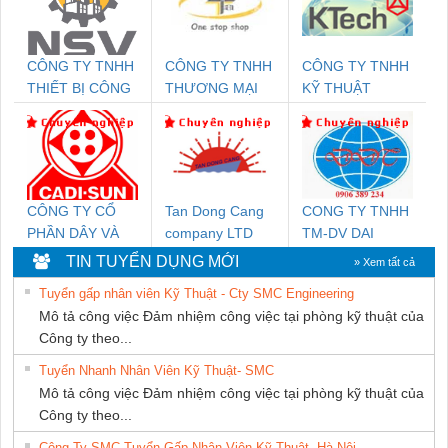
CÔNG TY TNHH
CÔNG TY TNHH
CÔNG TY TNHH
THIẾT BỊ CÔNG
THƯƠNG MẠI
KỸ THUẬT
NGHIỆP NIHON
THIÊN ÂN VIỆT
KTECH VIỆT
SETSUBI VIỆT
NAM
NAM
NAM
CÔNG TY CỔ
Tan Dong Cang
CONG TY TNHH
PHẦN DÂY VÀ
company LTD
TM-DV DAI
CÁP ĐIỆN
DONG THANH
TIN TUYỂN DỤNG MỚI
» Xem tất cả
THƯỢNG ĐÌNH
Tuyển gấp nhân viên Kỹ Thuật - Cty SMC Engineering
Mô tả công việc Đảm nhiệm công việc tại phòng kỹ thuật của
Công ty theo...
Tuyển Nhanh Nhân Viên Kỹ Thuật- SMC
Mô tả công việc Đảm nhiệm công việc tại phòng kỹ thuật của
Công ty theo...
Công Ty SMC Tuyển Gấp Nhân Viên Kỹ Thuật- Hà Nội