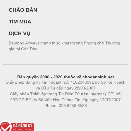
CHÀO BÁN
TÌM MUA
DỊCH VỤ
Bamboo Airways chính thức khai trương Phòng chờ Thương
gia tại Côn Đảo
Bản quyền 2006 - 2026 thuộc về chodansinh.net
Giấy phép đăng ký Kinh doanh số: 4102048591 do Sở Kế Hoạch
và Đầu Tư cấp ngày 28/03/2007
Giấy phép Thiết lập trang Tin Điện Tử trên Internet (ICP) số:
297/GP-BC do Bộ Văn Hóa Thông Tin cấp ngày 12/07/2007
Phone: 028.6258.3536
Phòng trọ
|
https://bdsgroup.vn
https://kqxs123.com