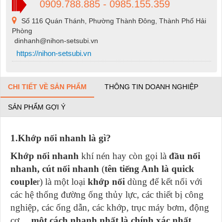
0909.788.885 - 0985.155.359
Số 116 Quán Thánh, Phường Thành Đông, Thành Phố Hải
Phòng
dinhanh@nihon-setsubi.vn
https://nihon-setsubi.vn
CHI TIẾT VỀ SẢN PHẨM
THÔNG TIN DOANH NGHIỆP
SẢN PHẨM GỢI Ý
1.Khớp nối nhanh là gì?
Khớp nối nhanh
khí nén hay còn gọi là
đầu nối
nhanh, cút nối nhanh
(
tên tiếng Anh là quick
couple
r) là một loại
khớp nối
dùng để kết nối với
các hệ thống đường ống thủy lực, các thiết bị công
nghiệp, các ống dẫn, các khớp, trục máy bơm, động
cơ….
một cách nhanh nhất là chính xác nhất
,