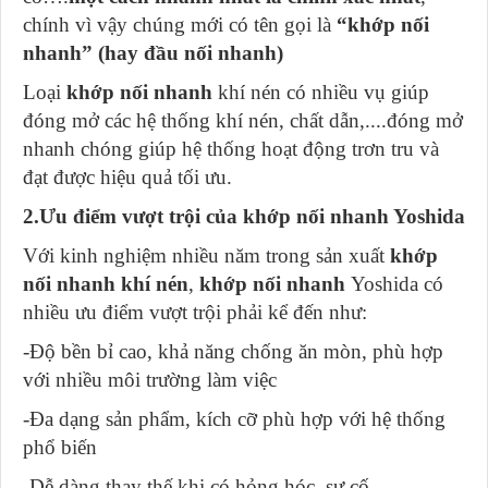
chính vì vậy chúng mới có tên gọi là
“khớp nối
nhanh” (hay đầu nối nhanh)
Loại
khớp nối nhanh
khí nén có nhiều vụ giúp
đóng mở các hệ thống khí nén, chất dẫn,....đóng mở
nhanh chóng giúp hệ thống hoạt động trơn tru và
đạt được hiệu quả tối ưu.
2.Ưu điểm vượt trội của khớp nối nhanh Yoshida
Với kinh nghiệm nhiều năm trong sản xuất
khớp
nối nhanh khí nén
,
khớp nối nhanh
Yoshida có
nhiều ưu điểm vượt trội phải kể đến như:
-Độ bền bỉ cao, khả năng chống ăn mòn, phù hợp
với nhiều môi trường làm việc
-Đa dạng sản phẩm, kích cỡ phù hợp với hệ thống
phổ biến
-Dễ dàng thay thế khi có hỏng hóc, sự cố