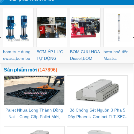
‹
›
bom truc dung
BƠM ÁP LỰC
BOM CUU HOA
bơm hoả tiển
ewara,bom bu
TỰ ĐỘNG
Diesel,BOM
Mastra
ewara
CHUA CHAY
Sản phẩm mới
(147896)
Pallet Nhựa Long Thành Đồng
Bộ Chống Sét Nguồn 3 Pha 5
Nai – Cung Cấp Pallet Mới,
Dây Phoenix Contact FLT-SEC-
C
Pallet Cũ Giá Tốt
P-T1-3S-264/50-FM - 2909589