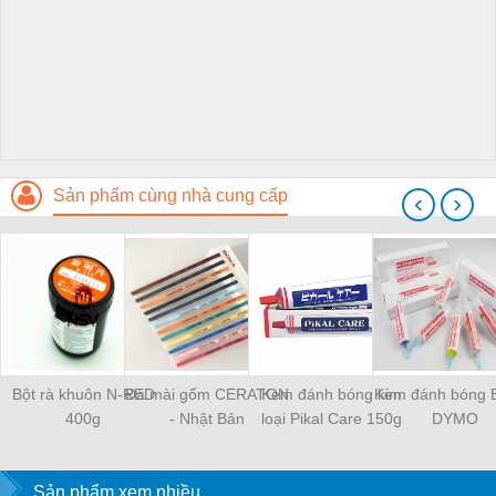
Sản phẩm cùng nhà cung cấp
‹
›
Bột rà khuôn N-RED
Đá mài gốm CERATON
Kem đánh bóng kim
Kem đánh bóng 
400g
- Nhật Bản
loại Pikal Care 150g
DYMO
Sản phẩm xem nhiều