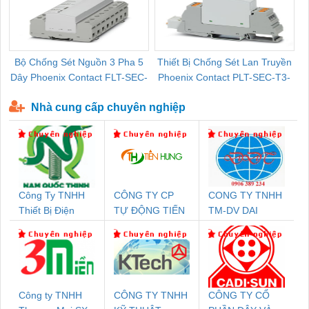
Bộ Chống Sét Nguồn 3 Pha 5
Thiết Bị Chống Sét Lan Truyền
B
Dây Phoenix Contact FLT-SEC-
Phoenix Contact PLT-SEC-T3-
P-T1-3S-440/35-FM - 2908264
230-FM-PT - 2907928
Nhà cung cấp chuyên nghiệp
Công Ty TNHH
CÔNG TY CP
CONG TY TNHH
Thiết Bị Điện
TỰ ĐỘNG TIẾN
TM-DV DAI
Nam Quốc Thịnh
HƯNG
DONG THANH
Công ty TNHH
CÔNG TY TNHH
CÔNG TY CỔ