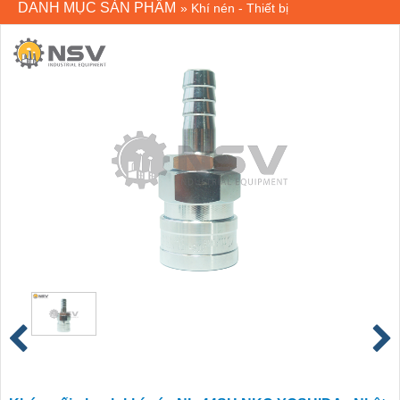
DANH MỤC SẢN PHẨM
»
Khí nén - Thiết bị