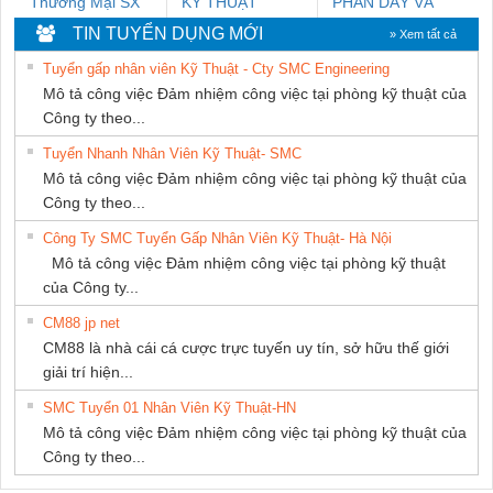
Thương Mại SX
KỸ THUẬT
PHẦN DÂY VÀ
Ba Miền
KTECH VIỆT
CÁP ĐIỆN
TIN TUYỂN DỤNG MỚI
» Xem tất cả
NAM
THƯỢNG ĐÌNH
Tuyển gấp nhân viên Kỹ Thuật - Cty SMC Engineering
Mô tả công việc Đảm nhiệm công việc tại phòng kỹ thuật của
Công ty theo...
Tuyển Nhanh Nhân Viên Kỹ Thuật- SMC
Mô tả công việc Đảm nhiệm công việc tại phòng kỹ thuật của
Công ty theo...
Công Ty SMC Tuyển Gấp Nhân Viên Kỹ Thuật- Hà Nội
Mô tả công việc Đảm nhiệm công việc tại phòng kỹ thuật
của Công ty...
CM88 jp net
CM88 là nhà cái cá cược trực tuyến uy tín, sở hữu thế giới
giải trí hiện...
SMC Tuyển 01 Nhân Viên Kỹ Thuật-HN
Mô tả công việc Đảm nhiệm công việc tại phòng kỹ thuật của
Công ty theo...