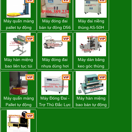
Máy quấn màng
Máy đóng đai
Máy đai niềng
pallet tự động
bán tự động D56
thùng AS-50H
WP-55 chính
Strapack
Wellpack
hãng Wellpack
giá tốt
Máy hàn miệng
Máy đóng đai
Máy dán băng
bao liên tục túi
nhựa dùng hơi
keo góc thùng
nằm nghiêng.
khí nén WP-20
carton giá tốt
Đồng Nai
Máy quấn màng
Máy Đóng Đai -
Máy hàn miệng
Pallet tự động
Trợ Thủ Đắc Lực
bao bán tự động
WP-55 xuất xứ
Cho Mọi Doanh
nhập khẩu
Đài Loan
Nghiệp Trong
Taiwan
Khâu Đóng Gói