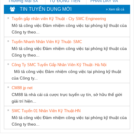
Thương Mại SX
TỰ ĐỘNG TIẾN
PHẦN DÂY VÀ
Ba Miền
HƯNG
CÁP ĐIỆN
TIN TUYỂN DỤNG MỚI
» Xem tất cả
THƯỢNG ĐÌNH
Tuyển gấp nhân viên Kỹ Thuật - Cty SMC Engineering
Mô tả công việc Đảm nhiệm công việc tại phòng kỹ thuật của
Công ty theo...
Tuyển Nhanh Nhân Viên Kỹ Thuật- SMC
Mô tả công việc Đảm nhiệm công việc tại phòng kỹ thuật của
Công ty theo...
Công Ty SMC Tuyển Gấp Nhân Viên Kỹ Thuật- Hà Nội
Mô tả công việc Đảm nhiệm công việc tại phòng kỹ thuật
của Công ty...
CM88 jp net
CM88 là nhà cái cá cược trực tuyến uy tín, sở hữu thế giới
giải trí hiện...
SMC Tuyển 01 Nhân Viên Kỹ Thuật-HN
Mô tả công việc Đảm nhiệm công việc tại phòng kỹ thuật của
Công ty theo...