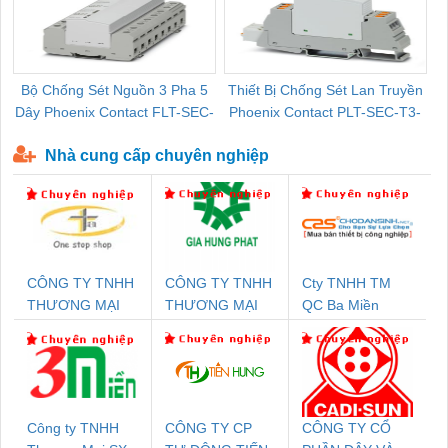
Bộ Chống Sét Nguồn 3 Pha 5
Thiết Bị Chống Sét Lan Truyền
B
Dây Phoenix Contact FLT-SEC-
Phoenix Contact PLT-SEC-T3-
P-T1-3S-440/35-FM - 2908264
230-FM-PT - 2907928
Nhà cung cấp chuyên nghiệp
CÔNG TY TNHH
CÔNG TY TNHH
Cty TNHH TM
THƯƠNG MẠI
THƯƠNG MẠI
QC Ba Miền
THIÊN ÂN VIỆT
DỊCH VỤ KỸ
NAM
THUẬT ĐIỆN CƠ
GIA HƯNG
PHÁT
Công ty TNHH
CÔNG TY CP
CÔNG TY CỔ