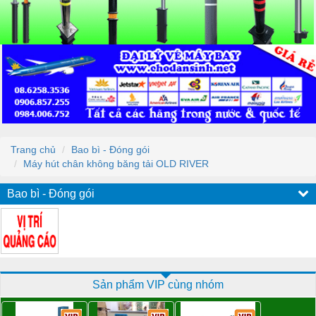
Trang chủ
Bao bì - Đóng gói
Máy hút chân không băng tải OLD RIVER
Bao bì - Đóng gói
Sản phẩm VIP cùng nhóm