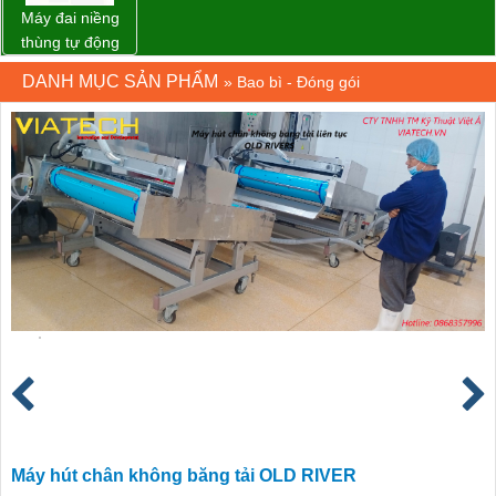
Máy đai niềng
thùng tự động
DBA-80A Đài
DANH MỤC SẢN PHẨM
»
Bao bì - Đóng gói
Loan giá rẻ
Máy hút chân không băng tải OLD RIVER