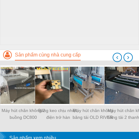
Sản phẩm cùng nhà cung cấp
‹
›
Máy hút chân không 2
Băng keo chịu nhiệt,
Máy hút chân không
Máy hút chân k
buồng DC800
điện trở hàn
băng tải OLD RIVER
băng tải 2 than
Sản phẩm xem nhiều