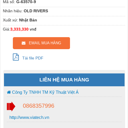
Mã số:
G-63570-9
Nhãn hiệu:
OLD RIVERS
Xuất xứ:
Nhật Bản
Giá:
3,333,330
vnđ
EMAIL MUA HÀNG
Tải file PDF
LIÊN HỆ MUA HÀNG
Công Ty TNHH TM Kỹ Thuật Việt Á
0868357996
http://www.viatech.vn