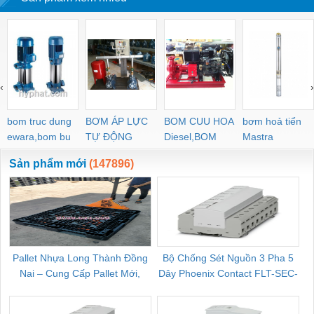
‹
›
bom truc dung
BƠM ÁP LỰC
BOM CUU HOA
bơm hoả tiển
ewara,bom bu
TỰ ĐỘNG
Diesel,BOM
Mastra
ewara
CHUA CHAY
Sản phẩm mới
(147896)
Pallet Nhựa Long Thành Đồng
Bộ Chống Sét Nguồn 3 Pha 5
Nai – Cung Cấp Pallet Mới,
Dây Phoenix Contact FLT-SEC-
C
Pallet Cũ Giá Tốt
P-T1-3S-264/50-FM - 2909589