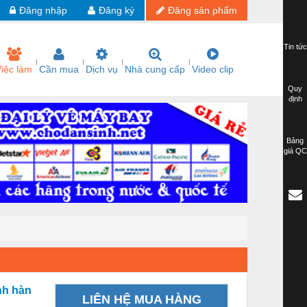
Đăng nhập
Đăng ký
Đăng sản phẩm
Tin tức
iệc làm
Cần mua
Dịch vụ
Nhà cung cấp
Video clip
Quy
định
Bảng
giá QC
nh hàn
LIÊN HỆ MUA HÀNG