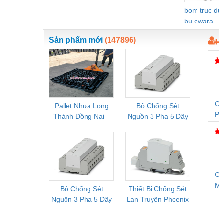
bom truc 
Nước-Vật tư thiết bị
bu ewara
Phốt cơ khí
Sản phẩm mới
(147896)
Sắt, thép, inox các loại
Thí nghiệm-Trang thiết bị
Thiết bị chiếu sáng
Thiết bị chống sét
C
Pallet Nhựa Long
Bộ Chống Sét
Rơ Le 
Thành Đồng Nai –
Nguồn 3 Pha 5 Dây
Phoe
Thiết bị an ninh
T
Cung Cấp Pallet
Phoenix Contact
PSR-
Thiết bị công nghiệp
Mới, Pallet Cũ Giá
FLT-SEC-P-T1-3S-
1NC-
Tốt
264/50-FM -
2
Thiết bị công trình
2909589
Thiết bị điện
C
Thiết bị giáo dục
Bộ Chống Sét
Thiết Bị Chống Sét
Bộ L
S
Nguồn 3 Pha 5 Dây
Lan Truyền Phoenix
Công
Thiết bị khác
Phoenix Contact
Contact PLT-SEC-
Phoe