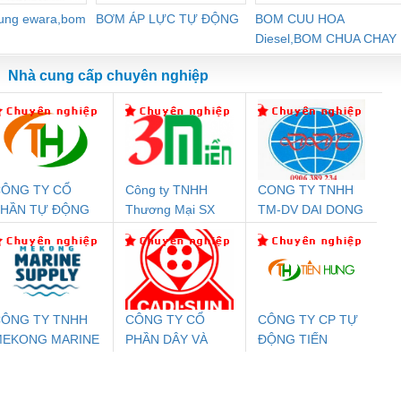
dung ewara,bom
BƠM ÁP LỰC TỰ ĐỘNG
BOM CUU HOA
Diesel,BOM CHUA CHAY
Nhà cung cấp chuyên nghiệp
ÔNG TY CỔ
Công ty TNHH
CONG TY TNHH
Đệm An Toàn
Rơ Le An Toàn
Bộ Lặp Tín Hiệu
Rơ
PHẦN TỰ ĐỘNG
Thương Mại SX
TM-DV DAI DONG
T
nix Contact
Phoenix Contact
PROFIBUS Phoenix
Pho
IẾN HƯNG
Ba Miền
THANH
PC20-1NO-
PSR-SCP-
Contact PSI-REP-
298
24DC-SP -
24UC/ESL4/3X1/1X2/B
PROFIBUS/12MB -
700578
- 2981059
2708863
24DC
ÔNG TY TNHH
CÔNG TY CỔ
CÔNG TY CP TỰ
MEKONG MARINE
PHẦN DÂY VÀ
ĐỘNG TIẾN
ưu Điện AC
Mô-đun Ắc Quy UPS
Rơ Le An Toàn
Bộ g
UPPLY
CÁP ĐIỆN
HƯNG
 Suất Cao
Phoenix Contact
Phoenix Contact
THƯỢNG ĐÌNH
nix Contact
QUINT-HP-
2981059 – PSR-
TRAN