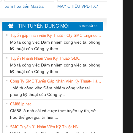
bơm hoả tiển Mastra
MÁY CHIẾU VPL-TX7
BOM DINH
WHITE
TIN TUYỂN DỤNG MỚI
» Xem tất cả
Tuyển gấp nhân viên Kỹ Thuật - Cty SMC Engineering
Mô tả công việc Đảm nhiệm công việc tại phòng
kỹ thuật của Công ty theo...
Tuyển Nhanh Nhân Viên Kỹ Thuật- SMC
Công Ty TNHH
Cty TNHH TM QC
CÔNG TY TNHH
 Le An Toàn
Bộ giám sát chuỗi
Bộ giám sát dòng
Bộ ng
Mô tả công việc Đảm nhiệm công việc tại phòng
hiết Bị Điện Nam
Ba Miền
THIẾT BỊ CÔNG
enix Contact
tấm pin
điện chuỗi
ray W
kỹ thuật của Công ty theo...
Quốc Thịnh
NGHIỆP NIHON
6960 – PSR-
TRANSCLINIC 16I+
TRANSCLINIC 16I+
BAS 
Công Ty SMC Tuyển Gấp Nhân Viên Kỹ Thuật- Hà Nội
SETSUBI VIỆT
SCP-
1K5 L (2433950000)
(2008130000)
(28
Mô tả công việc Đảm nhiệm công việc tại
NAM
/FSP/2X1/1X2
phòng kỹ thuật của Công ty...
CM88 jp net
CÔNG TY TNHH
Tan Dong Cang
CÔNG TY TNHH
CM88 là nhà cái cá cược trực tuyến uy tín, sở
THƯƠNG MẠI
company LTD
THƯƠNG MẠI
iám sát chuỗi
Bộ chỉnh lưu nguồn
Nẹp nhôm chống
Bộ c
hữu thế giới giải trí hiện...
THIÊN ÂN VIỆT
DỊCH VỤ KỸ
tấm pin
điện TRANSCLINIC
trơn Đà Nẵng
giám 
NAM
THUẬT ĐIỆN CƠ
SMC Tuyển 01 Nhân Viên Kỹ Thuật-HN
SCLINIC 16I+
BKE 1K5.4
Sola
GIA HƯNG PHÁT