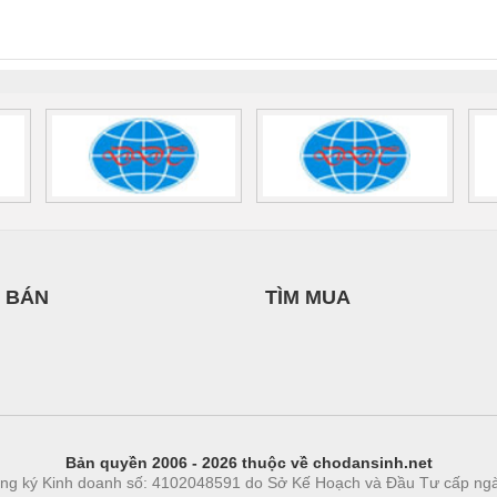
INT-HP-
BAT/PB/48DC/7.0AH/PT
SCP-
1K5 H
0AC/2.5KVA/PT
- 1133819
24UC/ESL4/3X1/1X2/B
 1136815
 BÁN
TÌM MUA
Bản quyền 2006 - 2026 thuộc về chodansinh.net
ng ký Kinh doanh số: 4102048591 do Sở Kế Hoạch và Đầu Tư cấp ng