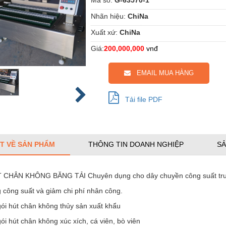
Nhãn hiệu:
ChiNa
Xuất xứ:
ChiNa
Giá:
200,000,000
vnđ
EMAIL MUA HÀNG
Tải file PDF
ẾT VỀ SẢN PHẨM
THÔNG TIN DOANH NGHIỆP
SẢ
CHÂN KHÔNG BĂNG TẢI Chuyên dụng cho dây chuyền công suất trun
 công suất và giảm chi phí nhân công.
ói hút chân không thủy sản xuất khẩu
ói hút chân không xúc xích, cá viên, bò viên