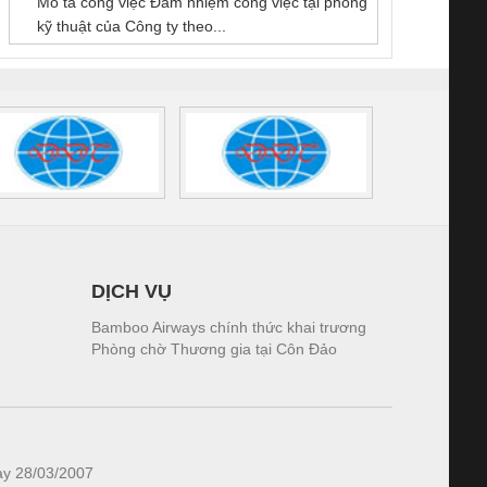
Mô tả công việc Đảm nhiệm công việc tại phòng
 (2502520000)
(7791400879)2. Giá
TRAN
kỹ thuật của Công ty theo...
1K5.4
DỊCH VỤ
Bamboo Airways chính thức khai trương
Phòng chờ Thương gia tại Côn Đảo
ày 28/03/2007