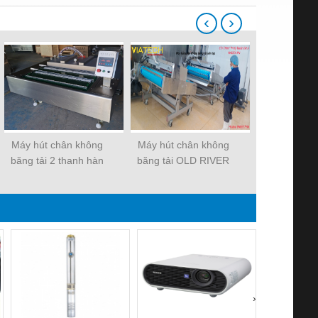
‹
›
Máy hút chân không
Máy hút chân không
Máy hút châ
băng tải 2 thanh hàn
băng tải OLD RIVER
buồng D
›