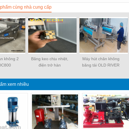
phẩm cùng nhà cung cấp
ân không 2
Băng keo chịu nhiệt,
Máy hút chân không
DC800
điện trở hàn
băng tải OLD RIVER
ẩm xem nhiều