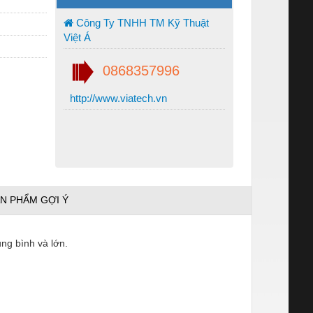
Công Ty TNHH TM Kỹ Thuật
Việt Á
0868357996
http://www.viatech.vn
N PHẨM GỢI Ý
g bình và lớn.