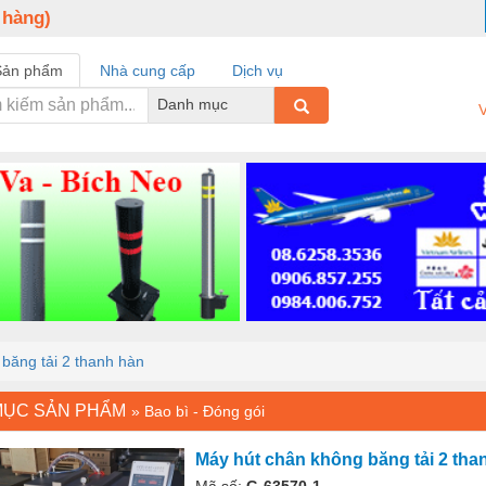
 hàng)
Sản phẩm
Nhà cung cấp
Dịch vụ
Danh mục
V
băng tải 2 thanh hàn
MỤC SẢN PHẨM
»
Bao bì - Đóng gói
Máy hút chân không băng tải 2 tha
Mã số:
G-63570-1