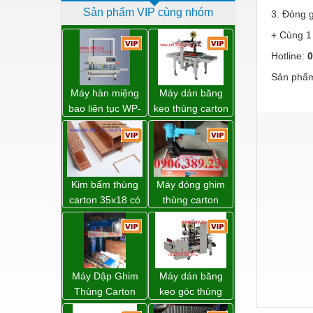
Sản phẩm VIP cùng nhóm
3. Đóng g
Dịch vụ - Thi công
+ Cùng 1
Điện công nghiệp
Hotline:
0
Điện gia dụng
Sản phẩm
Điện Lạnh
Máy hàn miệng
Máy dán băng
bao liên tục WP-
keo thùng carton
Đóng tàu Thiết bị
1200V chính
WP-5050RL
hãng giá tốt
chính hãng
Đúc chính xác Thiết bị
Dụng cụ cầm tay
Kim bấm thùng
Máy đóng ghim
Dụng cụ cắt gọt
carton 35x18 có
thùng carton
sẵn giá rẻ toàn
dùng khí nén giá
Dụng cụ điện
quốc
tốt
Dụng cụ đo
Gỗ - Trang thiết bị
Máy Dập Ghim
Máy dán băng
Hàn cắt - Thiết bị
Thùng Carton
keo góc thùng
Wp-1200 Chính
carton giá tốt