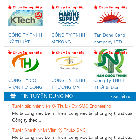
CÔNG TY TNHH
CÔNG TY TNHH
Tan Dong Cang
KỸ THUẬT
MEKONG
company LTD
KTECH VIỆT
MARINE
NAM
SUPPLY
CÔNG TY CỔ
CÔNG TY TNHH
Công Ty TNHH
PHẦN TỰ ĐỘNG
THƯƠNG MẠI
Thiết Bị Điện
TIẾN HƯNG
THIÊN ÂN VIỆT
Nam Quốc Thịnh
TIN TUYỂN DỤNG MỚI
» Xem tất cả
NAM
Tuyển gấp nhân viên Kỹ Thuật - Cty SMC Engineering
Mô tả công việc Đảm nhiệm công việc tại phòng kỹ thuật của
Công ty theo...
Tuyển Nhanh Nhân Viên Kỹ Thuật- SMC
Mô tả công việc Đảm nhiệm công việc tại phòng kỹ thuật của