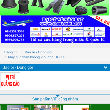
Trang chủ
Bao bì - Đóng gói
Máy hút chân không 2 buồng DC800
Bao bì - Đóng gói
Sản phẩm VIP cùng nhóm