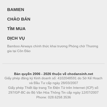
BAMIEN
CHÀO BÁN
TÌM MUA
DỊCH VỤ
Bamboo Airways chính thức khai trương Phòng chờ Thương
gia tại Côn Đảo
Bản quyền 2006 - 2026 thuộc về chodansinh.net
Giấy phép đăng ký Kinh doanh số: 4102048591 do Sở Kế Hoạch
và Đầu Tư cấp ngày 28/03/2007
Giấy phép Thiết lập trang Tin Điện Tử trên Internet (ICP) số:
297/GP-BC do Bộ Văn Hóa Thông Tin cấp ngày 12/07/2007
Phone: 028.6258.3536
Phòng trọ
|
https://bdsgroup.vn
https://kqxs123.com