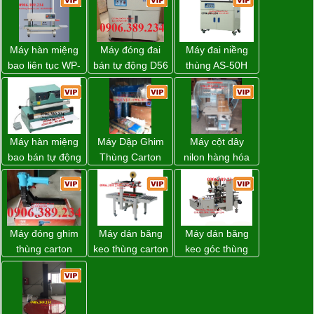
Máy hàn miệng
Máy đóng đai
Máy đai niềng
bao liên tục WP-
bán tự động D56
thùng AS-50H
1200V chính
Strapack
Wellpack
hãng giá tốt
Máy hàn miệng
Máy Dập Ghim
Máy cột dây
bao bán tự động
Thùng Carton
nilon hàng hóa
nhập khẩu
Wp-1200 Chính
model CY-100
Taiwan
Hãng Đài Loan
Máy đóng ghim
Máy dán băng
Máy dán băng
thùng carton
keo thùng carton
keo góc thùng
dùng khí nén giá
WP-5050RL
carton giá tốt
tốt
chính hãng
Đồng Nai