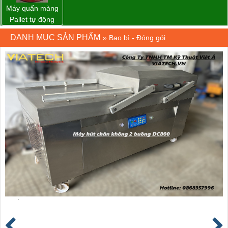
Máy quấn màng
Pallet tự động
WP-55 xuất xứ
DANH MỤC SẢN PHẨM
»
Bao bì - Đóng gói
Đài Loan