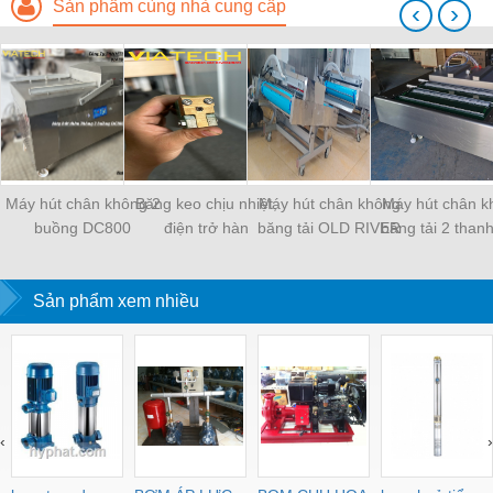
Sản phẩm cùng nhà cung cấp
‹
›
Máy hút chân không 2
Băng keo chịu nhiệt,
Máy hút chân không
Máy hút chân k
buồng DC800
điện trở hàn
băng tải OLD RIVER
băng tải 2 than
Sản phẩm xem nhiều
‹
›