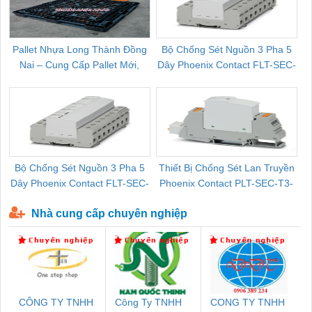
Pallet Nhựa Long Thành Đồng
Bộ Chống Sét Nguồn 3 Pha 5
Nai – Cung Cấp Pallet Mới,
Dây Phoenix Contact FLT-SEC-
C
Pallet Cũ Giá Tốt
P-T1-3S-264/50-FM - 2909589
Bộ Chống Sét Nguồn 3 Pha 5
Thiết Bị Chống Sét Lan Truyền
B
Dây Phoenix Contact FLT-SEC-
Phoenix Contact PLT-SEC-T3-
P-T1-3S-440/35-FM - 2908264
230-FM-PT - 2907928
Nhà cung cấp chuyên nghiệp
CÔNG TY TNHH
Công Ty TNHH
CONG TY TNHH