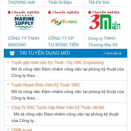
THƯƠNG MẠI
Thiết Bị Điện
TM-DV DAI
THIÊN ÂN VIỆT
Nam Quốc Thịnh
DONG THANH
NAM
CÔNG TY TNHH
CÔNG TY CP
Công ty TNHH
MEKONG
TỰ ĐỘNG TIẾN
Thương Mại SX
MARINE SUPPLY
HƯNG
Ba Miền
TIN TUYỂN DỤNG MỚI
» Xem tất cả
Tuyển gấp nhân viên Kỹ Thuật - Cty SMC Engineering
Mô tả công việc Đảm nhiệm công việc tại phòng kỹ thuật của
Công ty theo...
Tuyển Nhanh Nhân Viên Kỹ Thuật- SMC
Mô tả công việc Đảm nhiệm công việc tại phòng kỹ thuật của
Công ty theo...
Công Ty SMC Tuyển Gấp Nhân Viên Kỹ Thuật- Hà Nội
Mô tả công việc Đảm nhiệm công việc tại phòng kỹ thuật
của Công ty...
CM88 jp net