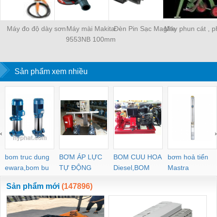
Máy đo độ dày sơn
Máy mài Makita
Đèn Pin Sạc Maglite
Máy phun cát , p
9553NB 100mm
Sản phẩm xem nhiều
‹
›
bom truc dung
BƠM ÁP LỰC
BOM CUU HOA
bơm hoả tiển
ewara,bom bu
TỰ ĐỘNG
Diesel,BOM
Mastra
ewara
CHUA CHAY
Sản phẩm mới
(147896)