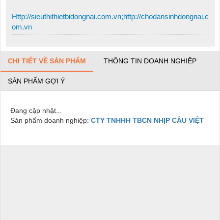
Http://sieuthithietbidongnai.com.vn;http://chodansinhdongnai.c
om.vn
CHI TIẾT VỀ SẢN PHẨM
THÔNG TIN DOANH NGHIỆP
SẢN PHẨM GỢI Ý
Đang cập nhật...
Sản phẩm doanh nghiệp:
CTY TNHHH TBCN NHỊP CẦU VIỆT