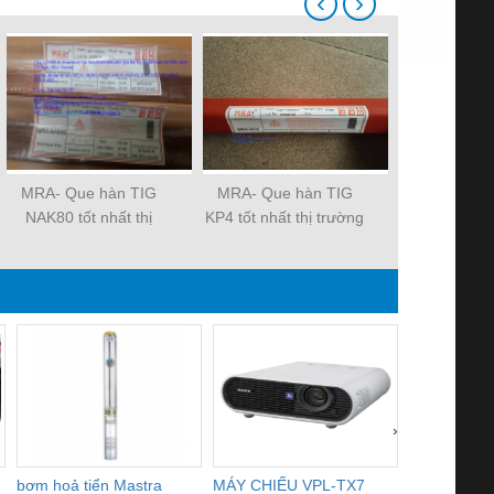
‹
›
MRA- Que hàn TIG
MRA- Que hàn TIG
Đầu cos chụ
NAK80 tốt nhất thị
KP4 tốt nhất thị trường
CE1, CE2, 
trường
›
bơm hoả tiển Mastra
MÁY CHIẾU VPL-TX7
BOM DINH