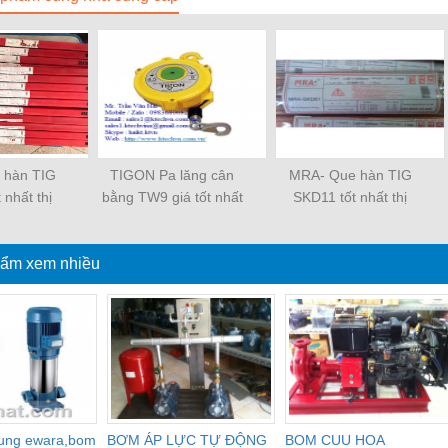
 hàn TIG
TIGON Pa lăng cân
MRA- Que hàn TIG
 nhất thị
bằng TW9 giá tốt nhất
SKD11 tốt nhất thị
ờng
thị trường
trường
ẩm xem nhiều
dung ewara,bom
BƠM ÁP LỰC TỰ ĐỘNG
BOM CUU HOA