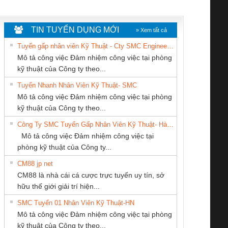
WHITE
TIN TUYỂN DỤNG MỚI
» Xem tất cả
Tuyển gấp nhân viên Kỹ Thuật - Cty SMC Engineering
Mô tả công việc Đảm nhiệm công việc tại phòng
kỹ thuật của Công ty theo...
Tuyển Nhanh Nhân Viên Kỹ Thuật- SMC
CÔNG TY TNHH
CÔNG TY TNHH
CÔNG TY TNHH
 Le An Toàn
Bộ giám sát chuỗi
Bộ giám sát dòng
Bộ ng
Mô tả công việc Đảm nhiệm công việc tại phòng
KỸ THUẬT KTECH
MEKONG MARINE
THƯƠNG MẠI
enix Contact
tấm pin
điện chuỗi
ray W
kỹ thuật của Công ty theo...
VIỆT NAM
SUPPLY
THIÊN ÂN VIỆT
6960 – PSR-
TRANSCLINIC 16I+
TRANSCLINIC 16I+
BAS 
Công Ty SMC Tuyển Gấp Nhân Viên Kỹ Thuật- Hà Nội
NAM
SCP-
1K5 L (2433950000)
(2008130000)
(28
Mô tả công việc Đảm nhiệm công việc tại
/FSP/2X1/1X2
phòng kỹ thuật của Công ty...
CM88 jp net
Tan Dong Cang
CÔNG TY CỔ
CÔNG TY CỔ
CM88 là nhà cái cá cược trực tuyến uy tín, sở
company LTD
PHẦN TỰ ĐỘNG
PHẦN DÂY VÀ
iám sát chuỗi
Bộ chỉnh lưu nguồn
Nẹp nhôm chống
Bộ c
hữu thế giới giải trí hiện...
TIẾN HƯNG
CÁP ĐIỆN
tấm pin
điện TRANSCLINIC
trơn Đà Nẵng
giám 
THƯỢNG ĐÌNH
SMC Tuyển 01 Nhân Viên Kỹ Thuật-HN
SCLINIC 16I+
BKE 1K5.4
Sola
Mô tả công việc Đảm nhiệm công việc tại phòng
 (2502520000)
(7791400879)2. Giá
TRAN
kỹ thuật của Công ty theo...
1K5.4