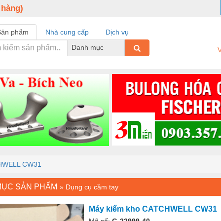
 hàng)
Sản phẩm
Nhà cung cấp
Dịch vụ
Danh mục
V
CHWELL CW31
MỤC SẢN PHẨM
»
Dụng cụ cầm tay
Máy kiểm kho CATCHWELL CW31
Mã số:
G-22999-40