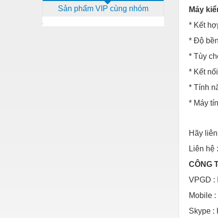
Sản phẩm VIP cùng nhóm
Máy ki
Dịch vụ - Thi công
* Kết hợ
Điện công nghiệp
* Độ bền
Điện gia dụng
* Tùy ch
Điện Lạnh
* Kết nố
Đóng tàu Thiết bị
* Tính n
Đúc chính xác Thiết bị
* Máy tí
Dụng cụ cầm tay
Dụng cụ cắt gọt
Hãy liên
Liên hệ 
Dụng cụ điện
CÔNG T
Dụng cụ đo
VPGD : 
Gỗ - Trang thiết bị
Mobile :
Hàn cắt - Thiết bị
Skype : 