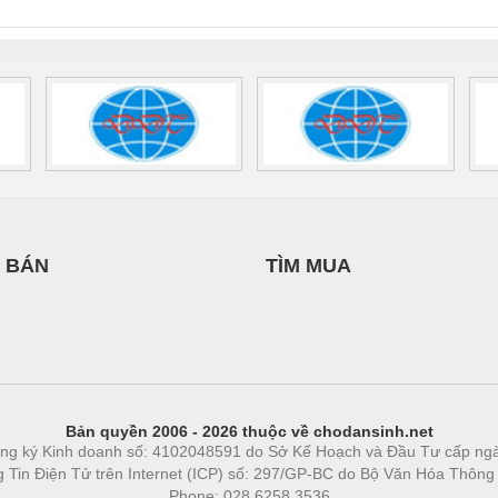
 1136815
 BÁN
TÌM MUA
Bản quyền 2006 - 2026 thuộc về chodansinh.net
ng ký Kinh doanh số: 4102048591 do Sở Kế Hoạch và Đầu Tư cấp ng
ng Tin Điện Tử trên Internet (ICP) số: 297/GP-BC do Bộ Văn Hóa Thông
Phone: 028.6258.3536