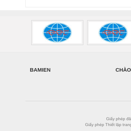
2908264
-
Vật liệu xây dựng
Vòng bi - Bạc đạn
Xe hơi - Phụ tùng
Xe máy - Phụ tùng
Xe tải - phụ tùng
Y khoa - Trang thiết bị
BAMIEN
CHÀO
Giấy phép đă
Giấy phép Thiết lập tra