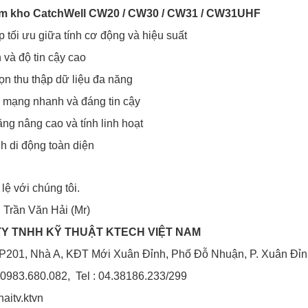
ểm kho CatchWell CW20 / CW30 / CW31 / CW31UHF
p tối ưu giữa tính cơ động và hiệu suất
 và độ tin cậy cao
ọn thu thập dữ liệu đa năng
i mạng nhanh và đáng tin cậy
ăng nâng cao và tính linh hoạt
nh di động toàn diện
 lệ với chúng tôi.
: Trần Văn Hải (Mr)
Y TNHH KỸ THUẬT KTECH VIỆT NAM
P201, Nhà A, KĐT Mới Xuân Đỉnh, Phố Đỗ Nhuận, P. Xuân Đỉnh
 0983.680.082, Tel : 04.38186.233/299
haitv.ktvn