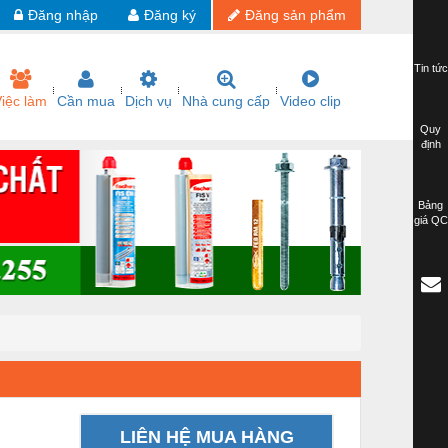
Đăng nhập
Đăng ký
Đăng sản phẩm
Tin tức
iệc làm
Cần mua
Dịch vụ
Nhà cung cấp
Video clip
Quy
định
Bảng
giá QC
LIÊN HỆ MUA HÀNG