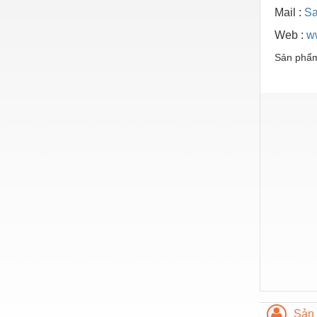
Hóa chất-Trang thiết bị
Mail :
Sa
Kệ công nghiệp
Web :
w
Khí nén - Thiết bị
Sản phẩm
Khuôn mẫu - Phụ tùng
Lọc công nghiệp
Máy công cụ - Phụ tùng
Mỏ - Trang thiết bị
Mô tơ - Hộp số
Môi trường - Thiết bị
Nâng hạ - Trang thiết bị
Nội - Ngoại thất - văn phòng
Nồi hơi - Trang thiết bị
Nông nghiệp - Thiết bị
Sản 