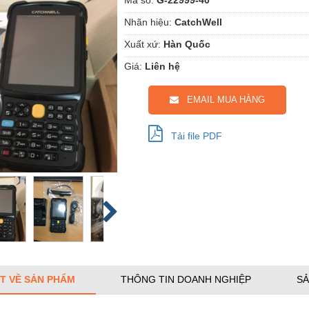
Nhãn hiệu:
CatchWell
Xuất xứ:
Hàn Quốc
Giá:
Liên hệ
EMAIL MUA HÀNG
Tải file PDF
ẾT VỀ SẢN PHẨM
THÔNG TIN DOANH NGHIỆP
SẢ