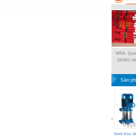
Nước-Vật tư thiết bị
Phốt cơ khí
Sắt, thép, inox các loại
Thí nghiệm-Trang thiết bị
Thiết bị chiếu sáng
MRA- Que
SKD61 tốt
Thiết bị chống sét
trư
Thiết bị an ninh
Sản ph
Thiết bị công nghiệp
Thiết bị công trình
Thiết bị điện
Thiết bị giáo dục
‹
Thiết bị khác
bom truc 