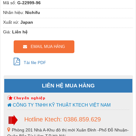
Mã số:
G-22999-96
Nhãn hiệu:
Nichifu
Xuất xứ:
Japan
Giá:
Liên hệ
EMAIL MUA HÀNG
Tải file PDF
LIÊN HỆ MUA HÀNG
CÔNG TY TNHH KỸ THUẬT KTECH VIỆT NAM
Hotline Ktech: 0386.859.629
Phòng 201 Nhà A-Khu đô thị mới Xuân Đỉnh -Phố Đỗ Nhuận-
Quận Bắc Từ Liêm-T.P Hà Nội