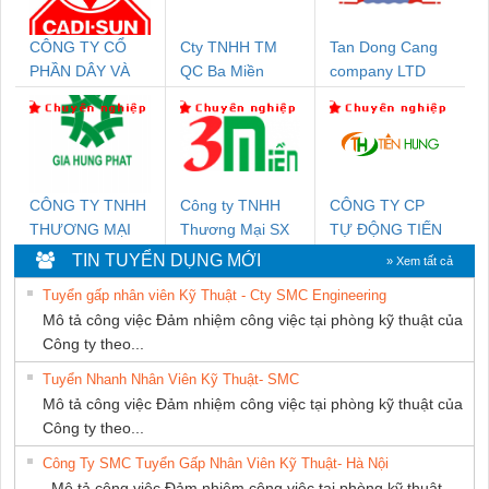
CÔNG TY CỔ
Cty TNHH TM
Tan Dong Cang
PHẦN DÂY VÀ
QC Ba Miền
company LTD
CÁP ĐIỆN
THƯỢNG ĐÌNH
CÔNG TY TNHH
Công ty TNHH
CÔNG TY CP
THƯƠNG MẠI
Thương Mại SX
TỰ ĐỘNG TIẾN
DỊCH VỤ KỸ
Ba Miền
HƯNG
TIN TUYỂN DỤNG MỚI
» Xem tất cả
THUẬT ĐIỆN CƠ
Tuyển gấp nhân viên Kỹ Thuật - Cty SMC Engineering
GIA HƯNG PHÁT
Mô tả công việc Đảm nhiệm công việc tại phòng kỹ thuật của
Công ty theo...
Tuyển Nhanh Nhân Viên Kỹ Thuật- SMC
Mô tả công việc Đảm nhiệm công việc tại phòng kỹ thuật của
Công ty theo...
Công Ty SMC Tuyển Gấp Nhân Viên Kỹ Thuật- Hà Nội
Mô tả công việc Đảm nhiệm công việc tại phòng kỹ thuật