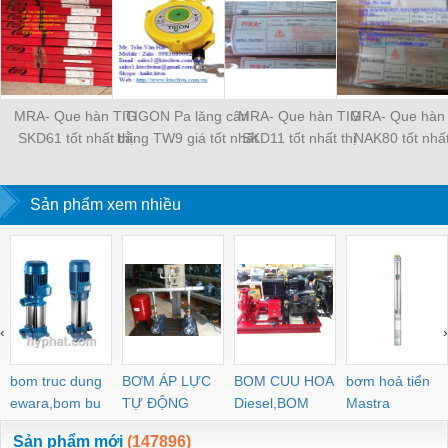
MRA- Que hàn TIG
TIGON Pa lăng cân
MRA- Que hàn TIG
MRA- Que hàn
SKD61 tốt nhất thị
bằng TW9 giá tốt nhất
SKD11 tốt nhất thị
NAK80 tốt nhất
trường
thị trường
trường
trường
Sản phẩm xem nhiều
‹
›
bom truc dung
BƠM ÁP LỰC
BOM CUU HOA
bơm hoả tiển
ewara,bom bu
TỰ ĐỘNG
Diesel,BOM
Mastra
ewara
CHUA CHAY
Sản phẩm mới
(147896)