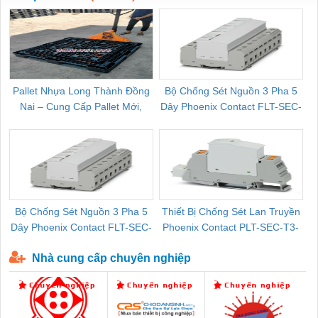
Pallet Nhựa Long Thành Đồng
Bộ Chống Sét Nguồn 3 Pha 5
Nai – Cung Cấp Pallet Mới,
Dây Phoenix Contact FLT-SEC-
C
Pallet Cũ Giá Tốt
P-T1-3S-264/50-FM - 2909589
Bộ Chống Sét Nguồn 3 Pha 5
Thiết Bị Chống Sét Lan Truyền
B
Dây Phoenix Contact FLT-SEC-
Phoenix Contact PLT-SEC-T3-
P-T1-3S-440/35-FM - 2908264
230-FM-PT - 2907928
Nhà cung cấp chuyên nghiệp