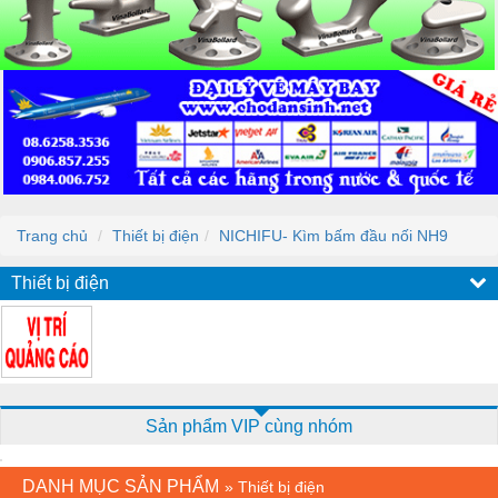
Trang chủ
Thiết bị điện
NICHIFU- Kìm bấm đầu nối NH9
Thiết bị điện
Sản phẩm VIP cùng nhóm
DANH MỤC SẢN PHẨM
»
Thiết bị điện