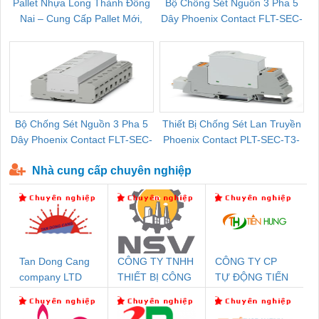
Pallet Nhựa Long Thành Đồng
Bộ Chống Sét Nguồn 3 Pha 5
Nai – Cung Cấp Pallet Mới,
Dây Phoenix Contact FLT-SEC-
C
Pallet Cũ Giá Tốt
P-T1-3S-264/50-FM - 2909589
Bộ Chống Sét Nguồn 3 Pha 5
Thiết Bị Chống Sét Lan Truyền
B
Dây Phoenix Contact FLT-SEC-
Phoenix Contact PLT-SEC-T3-
P-T1-3S-440/35-FM - 2908264
230-FM-PT - 2907928
Nhà cung cấp chuyên nghiệp
Tan Dong Cang
CÔNG TY TNHH
CÔNG TY CP
company LTD
THIẾT BỊ CÔNG
TỰ ĐỘNG TIẾN
NGHIỆP NIHON
HƯNG
SETSUBI VIỆT