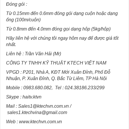
Đóng gói :
Từ 0.15mm đến 0.6mm đóng gói dạng cuộn hoặc dạng
ống (100m/cuộn)
Từ 0.8mm đến 4.0mm đóng gọi dạng hôp (5kg/hộp)
Hãy liên hệ với chúng tôi ngay hôm nay để được giá tốt
nhất.
Liên hệ : Trần Văn Hải (Mr)
CÔNG TY TNHH KỸ THUẬT KTECH VIỆT NAM
VPGD : P201, Nhà A, KĐT Mới Xuân Đỉnh, Phố Đỗ
Nhuận, P. Xuân Đỉnh, Q. Bắc Từ Liêm, TP Hà Nội
Mobile : 0983.680.082, Tel : 024.38186.233/299
Skype : haitv.ktvn
Mail : Sales1@ktechvn.com.vn /
sales1.ktechvina@gmail.com
Web : www.ktechvn.com.vn