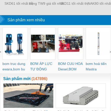
SKD61 tốt nhất thị
bằng TW9 giá tốt nhất
SKD11 tốt nhất thị
NAK80 tốt nhất
trường
thị trường
trường
trường
Sản phẩm xem nhiều
‹
›
bom truc dung
BƠM ÁP LỰC
BOM CUU HOA
bơm hoả tiển
ewara,bom bu
TỰ ĐỘNG
Diesel,BOM
Mastra
ewara
CHUA CHAY
Sản phẩm mới
(147896)