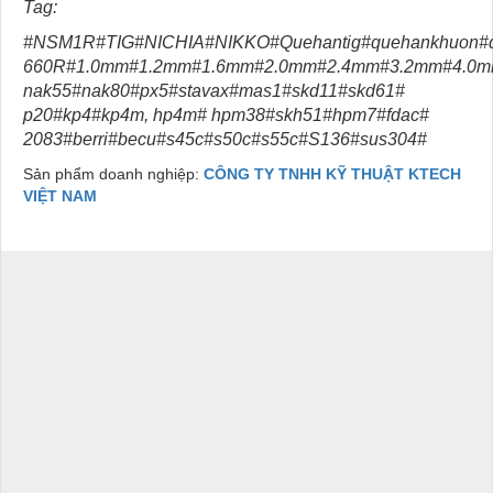
Tag:
#NSM1R#TIG#NICHIA#NIKKO#Quehantig#quehankhuon#qu
660R#1.0mm#1.2mm#1.6mm#2.0mm#2.4mm#3.2mm#4.0mm#ti
nak55#nak80#px5#stavax#mas1#skd11#skd61#
p20#kp4#kp4m, hp4m# hpm38#skh51#hpm7#fdac#
2083#berri#becu#s45c#s50c#s55c#S136#sus304#
Sản phẩm doanh nghiệp:
CÔNG TY TNHH KỸ THUẬT KTECH
VIỆT NAM