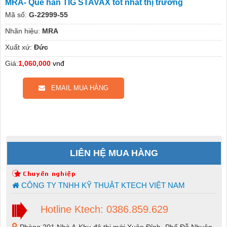
MRA- Que hàn TIG STAVAX tốt nhất thị trường
Mã số:
G-22999-55
Nhãn hiệu:
MRA
Xuất xứ:
Đức
Giá:
1,060,000
vnđ
EMAIL MUA HÀNG
LIÊN HỆ MUA HÀNG
CÔNG TY TNHH KỸ THUẬT KTECH VIỆT NAM
Hotline Ktech: 0386.859.629
Phòng 201 Nhà A-Khu đô thị mới Xuân Đỉnh -Phố Đỗ Nhuận-