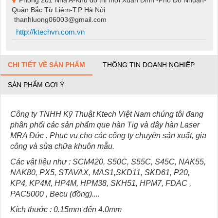
Quận Bắc Từ Liêm-T.P Hà Nội
thanhluong06003@gmail.com
http://ktechvn.com.vn
CHI TIẾT VỀ SẢN PHẨM
THÔNG TIN DOANH NGHIỆP
SẢN PHẨM GỢI Ý
Công ty TNHH Kỹ Thuật Ktech Việt Nam chúng tôi đang
phân phối các sản phẩm que hàn Tig và dây hàn Laser
MRA Đức . Phục vụ cho các công ty chuyên sản xuất, gia
công và sửa chữa khuôn mẫu.
Các vật liệu như : SCM420, S50C, S55C, S45C, NAK55,
NAK80, PX5, STAVAX, MAS1,SKD11, SKD61, P20,
KP4, KP4M, HP4M, HPM38, SKH51, HPM7, FDAC ,
PAC5000 , Becu (đồng)....
Kích thước : 0.15mm đến 4.0mm