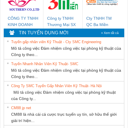
NAM
CÔNG TY TNHH
Công ty TNHH
Cty TNHH TM
KINH DOANH
Thương Mại SX
QC Ba Miền
DỊCH VỤ XNK
Ba Miền
TIN TUYỂN DỤNG MỚI
» Xem tất cả
PHƯƠNG NAM
Tuyển gấp nhân viên Kỹ Thuật - Cty SMC Engineering
Mô tả công việc Đảm nhiệm công việc tại phòng kỹ thuật của
Công ty theo...
Tuyển Nhanh Nhân Viên Kỹ Thuật- SMC
Mô tả công việc Đảm nhiệm công việc tại phòng kỹ thuật của
Công ty theo...
Công Ty SMC Tuyển Gấp Nhân Viên Kỹ Thuật- Hà Nội
Mô tả công việc Đảm nhiệm công việc tại phòng kỹ thuật
của Công ty...
CM88 jp net
CM88 là nhà cái cá cược trực tuyến uy tín, sở hữu thế giới
giải trí hiện...