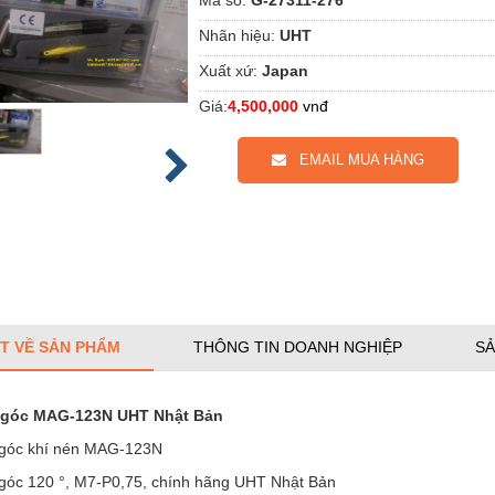
Nhãn hiệu:
UHT
Xuất xứ:
Japan
Giá:
4,500,000
vnđ
EMAIL MUA HÀNG
ẾT VỀ SẢN PHẨM
THÔNG TIN DOANH NGHIỆP
SẢ
 góc MAG-123N UHT Nhật Bản
góc khí nén MAG-123N
góc 120 °, M7-P0,75, chính hãng UHT Nhật Bản