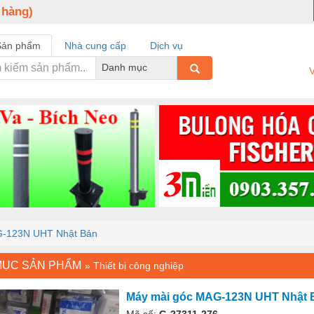
 hàng)
Sản phẩm
Nhà cung cấp
Dịch vụ
Danh mục
V
G-123N UHT Nhật Bản
MỤC SẢN PHẨM
»
Thiết bị công nghiệp
Máy mài góc MAG-123N UHT Nhật 
Mã số:
G-27311-276