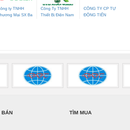
ông ty TNHH
Công Ty TNHH
CÔNG TY CP TỰ
hương Mại SX Ba
Thiết Bị Điện Nam
ĐỘNG TIẾN
ưu Điện AC
Mô-đun Ắc Quy UPS
Rơ Le An Toàn
Bộ g
iền
Quốc Thịnh
HƯNG
 Suất Cao
Phoenix Contact
Phoenix Contact
nix Contact
QUINT-HP-
2981059 – PSR-
TRAN
INT-HP-
BAT/PB/48DC/7.0AH/PT
SCP-
1K5 H
0AC/2.5KVA/PT
- 1133819
24UC/ESL4/3X1/1X2/B
 1136815
 BÁN
TÌM MUA