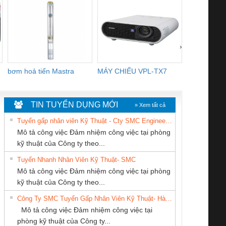
›
bơm hoả tiển Mastra
MÁY CHIẾU VPL-TX7
BOM DINH
WHITE
TIN TUYỂN DỤNG MỚI
» Xem tất cả
Tuyển gấp nhân viên Kỹ Thuật - Cty SMC Engineering
Mô tả công việc Đảm nhiệm công việc tại phòng
kỹ thuật của Công ty theo...
Tuyển Nhanh Nhân Viên Kỹ Thuật- SMC
Cty TNHH TM QC
CONG TY TNHH
CÔNG TY TNHH
 Le An Toàn
Bộ giám sát chuỗi
Bộ giám sát dòng
Bộ ng
Mô tả công việc Đảm nhiệm công việc tại phòng
Ba Miền
TM-DV DAI DONG
MEKONG MARINE
enix Contact
tấm pin
điện chuỗi
ray W
kỹ thuật của Công ty theo...
THANH
SUPPLY
6960 – PSR-
TRANSCLINIC 16I+
TRANSCLINIC 16I+
BAS 
Công Ty SMC Tuyển Gấp Nhân Viên Kỹ Thuật- Hà Nội
SCP-
1K5 L (2433950000)
(2008130000)
(28
Mô tả công việc Đảm nhiệm công việc tại
/FSP/2X1/1X2
phòng kỹ thuật của Công ty...