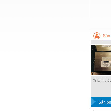
Nước-Vật tư thiết bị
Phốt cơ khí
Sắt, thép, inox các loại
Thí nghiệm-Trang thiết bị
Sản 
Thiết bị chiếu sáng
Thiết bị chống sét
Thiết bị an ninh
Thiết bị công nghiệp
Thiết bị công trình
Xi lanh thủ
Thiết bị điện
Thiết bị giáo dục
Sản ph
Thiết bị khác