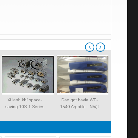
‹
›
Xi lanh khí space-
Dao gọt bavia WF-
Xi lanh kh
saving 10S-1 Series
1540 Argofile - Nhật
saving 10S-
Bản