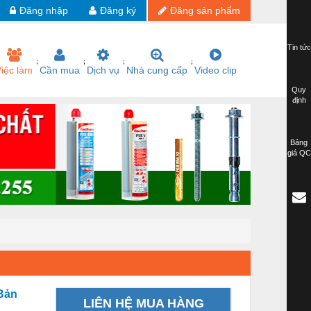
Đăng nhập
Đăng ký
Đăng sản phẩm
Tin tức
iệc làm
Cần mua
Dịch vụ
Nhà cung cấp
Video clip
Quy
định
Bảng
giá QC
Bản
LIÊN HỆ MUA HÀNG