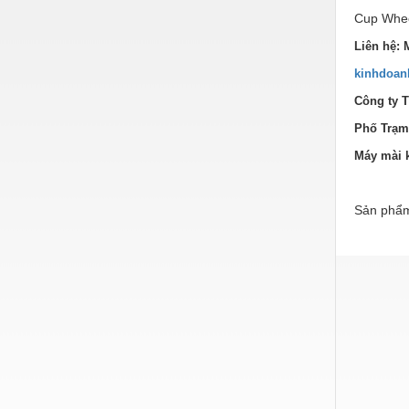
Hóa chất-Trang thiết bị
Cup Whe
Kệ công nghiệp
Liên hệ: 
Khí nén - Thiết bị
kinhdoan
Công ty 
Khuôn mẫu - Phụ tùng
Phố Trạm
Lọc công nghiệp
Máy mài 
Máy công cụ - Phụ tùng
Mỏ - Trang thiết bị
Sản phẩm
Mô tơ - Hộp số
Môi trường - Thiết bị
Nâng hạ - Trang thiết bị
Nội - Ngoại thất - văn phòng
Nồi hơi - Trang thiết bị
Nông nghiệp - Thiết bị