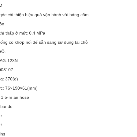
M:
góc cải thiện hiệu quả vận hành với báng cầm
ồn
 khí thấp ở mức 0,4 MPa
ống có khớp nối để sẵn sàng sử dụng tại chỗ
SỐ:
MAG-123N
003107
g: 370(g)
ớc: 76×190×61(mm)
 1.5-m air hose
 bands
e
t
ins