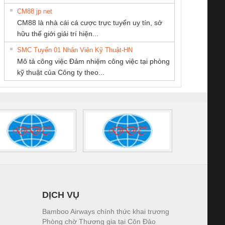
CM88 jp net
CÔNG TY CỔ
CÔNG TY CỔ
CÔNG TY TNHH
CM88 là nhà cái cá cược trực tuyến uy tín, sở
PHẦN TỰ ĐỘNG
PHẦN DÂY VÀ
KINH DOANH
iám sát chuỗi
Bộ chỉnh lưu nguồn
Nẹp nhôm chống
Bộ c
hữu thế giới giải trí hiện...
TIẾN HƯNG
CÁP ĐIỆN
DỊCH VỤ XNK
tấm pin
điện TRANSCLINIC
trơn Đà Nẵng
giám 
THƯỢNG ĐÌNH
PHƯƠNG NAM
SMC Tuyển 01 Nhân Viên Kỹ Thuật-HN
SCLINIC 16I+
BKE 1K5.4
Sola
Mô tả công việc Đảm nhiệm công việc tại phòng
 (2502520000)
(7791400879)2. Giá
TRAN
kỹ thuật của Công ty theo...
1K5.4
DỊCH VỤ
Bamboo Airways chính thức khai trương
Phòng chờ Thương gia tại Côn Đảo