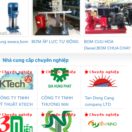
dung ewara,bom
BƠM ÁP LỰC TỰ ĐỘNG
BOM CUU HOA
Diesel,BOM CHUA CHAY
Nhà cung cấp chuyên nghiệp
ÔNG TY TNHH
CÔNG TY TNHH
Tan Dong Cang
Đệm An Toàn
Rơ Le An Toàn
Bộ Lặp Tín Hiệu
Rơ
Ỹ THUẬT KTECH
THƯƠNG MẠI
company LTD
nix Contact
Phoenix Contact
PROFIBUS Phoenix
Pho
IỆT NAM
DỊCH VỤ KỸ
PC20-1NO-
PSR-SCP-
Contact PSI-REP-
298
THUẬT ĐIỆN CƠ
24DC-SP -
24UC/ESL4/3X1/1X2/B
PROFIBUS/12MB -
GIA HƯNG PHÁT
700578
- 2981059
2708863
24DC