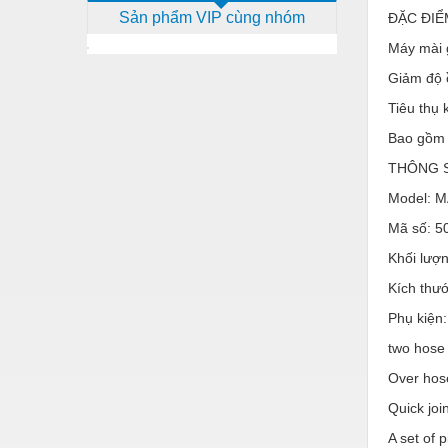
Sản phẩm VIP cùng nhóm
ĐẶC ĐIỂ
Dịch vụ - Thi công
Máy mài 
Điện công nghiệp
Giảm độ 
Điện gia dụng
Tiêu thụ
Điện Lạnh
Bao gồm 
Đóng tàu Thiết bị
THÔNG 
Model: 
Đúc chính xác Thiết bị
Mã số: 5
Dụng cụ cầm tay
Khối lượn
Dụng cụ cắt gọt
Kích thư
Dụng cụ điện
Phụ kiện:
Dụng cụ đo
two hose
Over hos
Gỗ - Trang thiết bị
Quick join
Hàn cắt - Thiết bị
A set of p