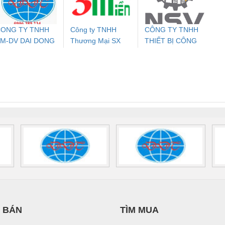
IA HƯNG PHÁT
700578
- 2981059
2708863
24DC
ONG TY TNHH
Công ty TNHH
CÔNG TY TNHH
M-DV DAI DONG
Thương Mại SX
THIẾT BỊ CÔNG
ưu Điện AC
Mô-đun Ắc Quy UPS
Rơ Le An Toàn
Bộ g
THANH
Ba Miền
NGHIỆP NIHON
 Suất Cao
Phoenix Contact
Phoenix Contact
SETSUBI VIỆT
nix Contact
QUINT-HP-
2981059 – PSR-
TRAN
NAM
INT-HP-
BAT/PB/48DC/7.0AH/PT
SCP-
1K5 H
0AC/2.5KVA/PT
- 1133819
24UC/ESL4/3X1/1X2/B
 1136815
 BÁN
TÌM MUA