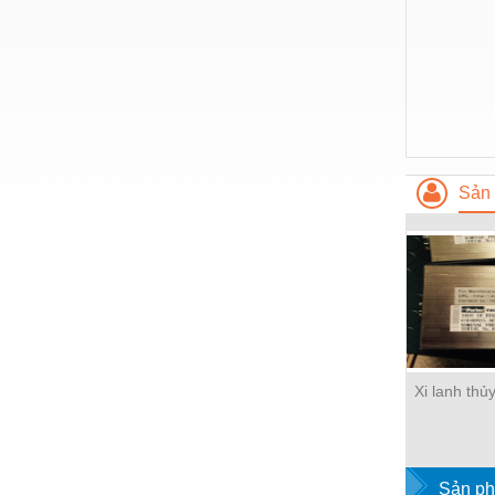
Nước-Vật tư thiết bị
Phốt cơ khí
Sắt, thép, inox các loại
Thí nghiệm-Trang thiết bị
Thiết bị chiếu sáng
Sản 
Thiết bị chống sét
Thiết bị an ninh
Thiết bị công nghiệp
Thiết bị công trình
Thiết bị điện
Xi lanh thủ
Thiết bị giáo dục
Thiết bị khác
Sản ph