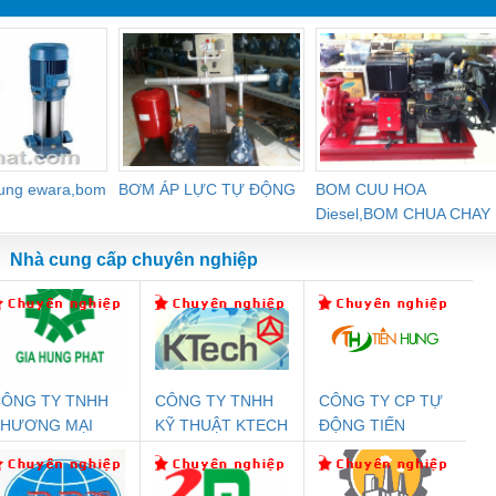
dung ewara,bom
BƠM ÁP LỰC TỰ ĐỘNG
BOM CUU HOA
Diesel,BOM CHUA CHAY
Nhà cung cấp chuyên nghiệp
ÔNG TY TNHH
CÔNG TY TNHH
CÔNG TY CP TỰ
Đệm An Toàn
Rơ Le An Toàn
Bộ Lặp Tín Hiệu
Rơ
THƯƠNG MẠI
KỸ THUẬT KTECH
ĐỘNG TIẾN
nix Contact
Phoenix Contact
PROFIBUS Phoenix
Pho
ỊCH VỤ KỸ
VIỆT NAM
HƯNG
PC20-1NO-
PSR-SCP-
Contact PSI-REP-
298
HUẬT ĐIỆN CƠ
24DC-SP -
24UC/ESL4/3X1/1X2/B
PROFIBUS/12MB -