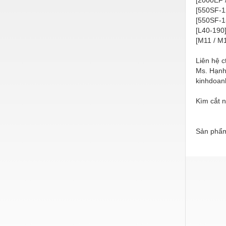
Hóa chất-Trang thiết bị
[550SF-
[550SF-
Kệ công nghiệp
[L40-190
Khí nén - Thiết bị
[M11 / M
Khuôn mẫu - Phụ tùng
Liên hệ c
Ms. Hạnh
Lọc công nghiệp
kinhdoan
Máy công cụ - Phụ tùng
Kìm cắt n
Mỏ - Trang thiết bị
Mô tơ - Hộp số
Sản phẩm
Môi trường - Thiết bị
Nâng hạ - Trang thiết bị
Nội - Ngoại thất - văn phòng
Nồi hơi - Trang thiết bị
Nông nghiệp - Thiết bị