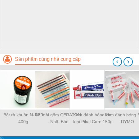
Sản phẩm cùng nhà cung cấp
‹
›
Bột rà khuôn N-RED
Đá mài gốm CERATON
Kem đánh bóng kim
Kem đánh bóng 
400g
- Nhật Bản
loại Pikal Care 150g
DYMO