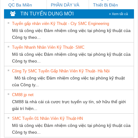
QC Ba Miền
PHẦN DÂY VÀ
Thiết Bị Điện
CÁP ĐIỆN
Nam Quốc Thịnh
TIN TUYỂN DỤNG MỚI
» Xem tất cả
THƯỢNG ĐÌNH
Tuyển gấp nhân viên Kỹ Thuật - Cty SMC Engineering
Mô tả công việc Đảm nhiệm công việc tại phòng kỹ thuật của
Công ty theo...
Tuyển Nhanh Nhân Viên Kỹ Thuật- SMC
Mô tả công việc Đảm nhiệm công việc tại phòng kỹ thuật của
Công ty theo...
Công Ty SMC Tuyển Gấp Nhân Viên Kỹ Thuật- Hà Nội
Mô tả công việc Đảm nhiệm công việc tại phòng kỹ thuật
của Công ty...
CM88 jp net
CM88 là nhà cái cá cược trực tuyến uy tín, sở hữu thế giới
giải trí hiện...
SMC Tuyển 01 Nhân Viên Kỹ Thuật-HN
Mô tả công việc Đảm nhiệm công việc tại phòng kỹ thuật của
Công ty theo...