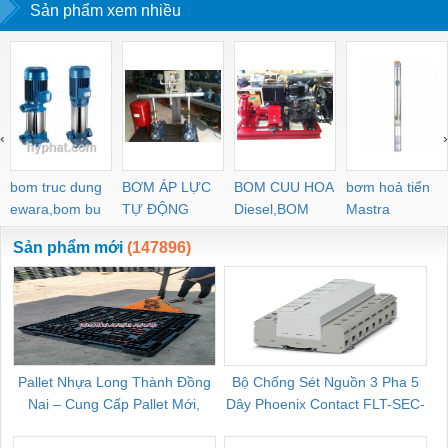
Sản phẩm xem nhiều
‹
›
bom truc dung
BƠM ÁP LỰC
BOM CUU HOA
bơm hoả tiển
ewara,bom bu
TỰ ĐỘNG
Diesel,BOM
Mastra
ewara
CHUA CHAY
Sản phẩm mới
(147896)
Pallet Nhựa Long Thành Đồng
Bộ Chống Sét Nguồn 3 Pha 5
Nai – Cung Cấp Pallet Mới,
Dây Phoenix Contact FLT-SEC-
C
Pallet Cũ Giá Tốt
P-T1-3S-264/50-FM - 2909589