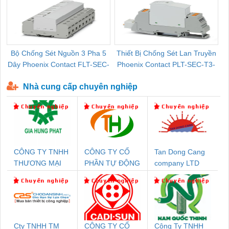
Bộ Chống Sét Nguồn 3 Pha 5
Thiết Bị Chống Sét Lan Truyền
B
Dây Phoenix Contact FLT-SEC-
Phoenix Contact PLT-SEC-T3-
P-T1-3S-440/35-FM - 2908264
230-FM-PT - 2907928
Nhà cung cấp chuyên nghiệp
CÔNG TY TNHH
CÔNG TY CỔ
Tan Dong Cang
THƯƠNG MẠI
PHẦN TỰ ĐỘNG
company LTD
DỊCH VỤ KỸ
TIẾN HƯNG
THUẬT ĐIỆN CƠ
GIA HƯNG PHÁT
Cty TNHH TM
CÔNG TY CỔ
Công Ty TNHH