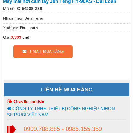
Máy mài hơi cầm tay Jen Feng HY-90AS - Đài Loan
Mã số:
G-54238-288
Nhãn hiệu:
Jen Feng
Xuất xứ:
Đài Loan
Giá:
9,999
vnđ
EMAIL MUA HÀNG
LIÊN HỆ MUA HÀNG
CÔNG TY TNHH THIẾT BỊ CÔNG NGHIỆP NIHON
SETSUBI VIỆT NAM
0909.788.885 - 0985.155.359