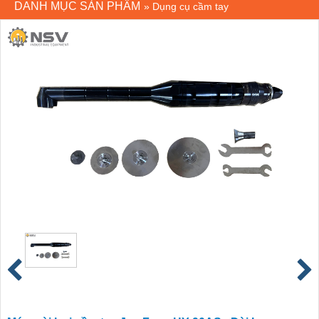
DANH MỤC SẢN PHẨM
»
Dụng cụ cầm tay