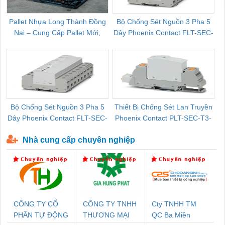
Pallet Nhựa Long Thành Đồng
Bộ Chống Sét Nguồn 3 Pha 5
Nai – Cung Cấp Pallet Mới,
Dây Phoenix Contact FLT-SEC-
C
Pallet Cũ Giá Tốt
P-T1-3S-264/50-FM - 2909589
Bộ Chống Sét Nguồn 3 Pha 5
Thiết Bị Chống Sét Lan Truyền
B
Dây Phoenix Contact FLT-SEC-
Phoenix Contact PLT-SEC-T3-
P-T1-3S-440/35-FM - 2908264
230-FM-PT - 2907928
Nhà cung cấp chuyên nghiệp
CÔNG TY CỔ
CÔNG TY TNHH
Cty TNHH TM
PHẦN TỰ ĐỘNG
THƯƠNG MẠI
QC Ba Miền