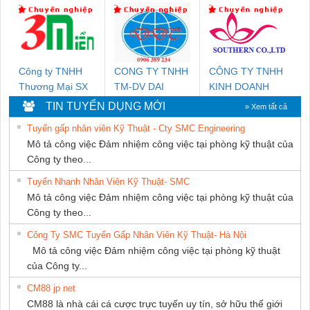
TIẾN HƯNG
DỊCH VỤ KỸ
THUẬT ĐIỆN CƠ
GIA HƯNG
PHÁT
Công ty TNHH
CONG TY TNHH
CÔNG TY TNHH
Thương Mại SX
TM-DV DAI
KINH DOANH
Ba Miền
DONG THANH
DỊCH VỤ XNK
TIN TUYỂN DỤNG MỚI
» Xem tất cả
PHƯƠNG NAM
Tuyển gấp nhân viên Kỹ Thuật - Cty SMC Engineering
Mô tả công việc Đảm nhiệm công việc tại phòng kỹ thuật của
Công ty theo...
Tuyển Nhanh Nhân Viên Kỹ Thuật- SMC
Mô tả công việc Đảm nhiệm công việc tại phòng kỹ thuật của
Công ty theo...
Công Ty SMC Tuyển Gấp Nhân Viên Kỹ Thuật- Hà Nội
Mô tả công việc Đảm nhiệm công việc tại phòng kỹ thuật
của Công ty...
CM88 jp net
CM88 là nhà cái cá cược trực tuyến uy tín, sở hữu thế giới