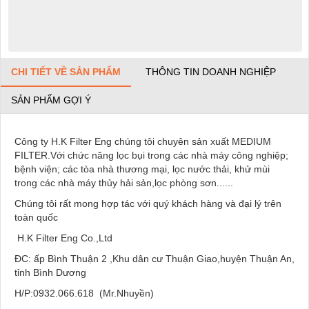
CHI TIẾT VỀ SẢN PHẨM
THÔNG TIN DOANH NGHIỆP
SẢN PHẨM GỢI Ý
Công ty H
.K
Filter
Eng
chúng tôi chuyên
sản xuất
MEDIUM
FILTER
.Với chức năng lọc bụi trong các nhà máy công nghiệp;
bệnh viện; các tòa nhà thương mại, lọc nước thải, khử mùi
trong các nhà máy thủy hải sản,lọc phòng sơn......
Chúng tôi rất mong hợp tác với quý khách hàng và đại lý trên
toàn quốc
H
.K
Filter
Eng Co.,Ltd
ĐC: ấp Bình Thuận 2 ,Khu dân cư Thuận Giao,huyện Thuận An,
tỉnh Bình Dương
H/P:0932.066.618
(Mr.Nhuyền)