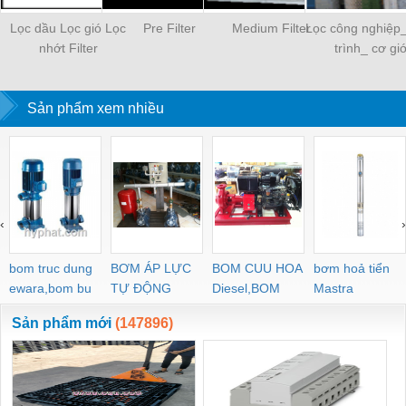
Lọc dầu Lọc gió Lọc
Pre Filter
Medium Filter
Lọc công nghiệp
nhớt Filter
trình_ cơ giớ
Sản phẩm xem nhiều
‹
›
bom truc dung
BƠM ÁP LỰC
BOM CUU HOA
bơm hoả tiển
ewara,bom bu
TỰ ĐỘNG
Diesel,BOM
Mastra
ewara
CHUA CHAY
Sản phẩm mới
(147896)