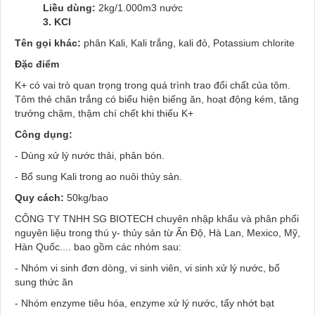
Liều dùng:
2kg/1.000m3 nước
3. KCl
Tên gọi khác:
phân Kali, Kali trắng, kali đỏ, Potassium chlorite
Đặc điểm
K+ có vai trò quan trọng trong quá trình trao đổi chất của tôm.
Tôm thẻ chân trắng có biểu hiện biếng ăn, hoạt động kém, tăng
trưởng chậm, thậm chí chết khi thiếu K+
Công dụng:
- Dùng xử lý nước thải, phân bón.
- Bổ sung Kali trong ao nuôi thủy sản.
Quy cách:
50kg/bao
CÔNG TY TNHH SG BIOTECH chuyên nhập khẩu và phân phối
nguyên liệu trong thú y- thủy sản từ Ấn Độ, Hà Lan, Mexico, Mỹ,
Hàn Quốc.... bao gồm các nhóm sau:
- Nhóm vi sinh đơn dòng, vi sinh viên, vi sinh xử lý nước, bổ
sung thức ăn
- Nhóm enzyme tiêu hóa, enzyme xử lý nước, tẩy nhớt bạt