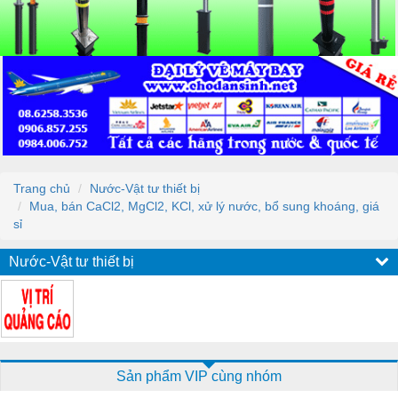
Trang chủ
Nước-Vật tư thiết bị
Mua, bán CaCl2, MgCl2, KCl, xử lý nước, bổ sung khoáng, giá
sỉ
Nước-Vật tư thiết bị
Sản phẩm VIP cùng nhóm