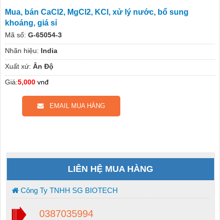
Mua, bán CaCl2, MgCl2, KCl, xử lý nước, bổ sung
khoáng, giá sỉ
Mã số:
G-65054-3
Nhãn hiệu:
India
Xuất xứ:
Ân Độ
Giá:
5,000
vnđ
EMAIL MUA HÀNG
LIÊN HỆ MUA HÀNG
Công Ty TNHH SG BIOTECH
0387035994