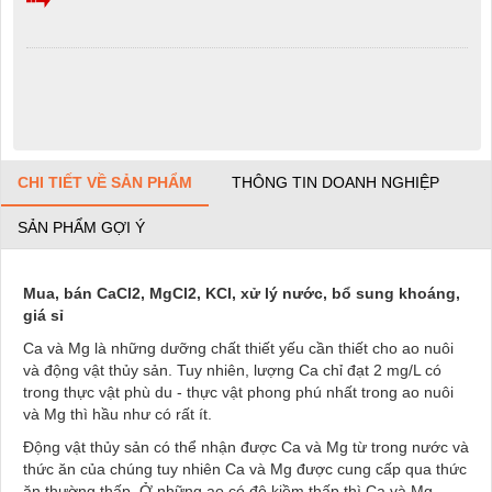
CHI TIẾT VỀ SẢN PHẨM
THÔNG TIN DOANH NGHIỆP
SẢN PHẨM GỢI Ý
Mua, bán CaCl2, MgCl2, KCl, xử lý nước, bổ sung khoáng,
giá sỉ
Ca và Mg là những dưỡng chất thiết yếu cần thiết cho ao nuôi
và động vật thủy sản. Tuy nhiên, lượng Ca chỉ đạt 2 mg/L có
trong thực vật phù du - thực vật phong phú nhất trong ao nuôi
và Mg thì hầu như có rất ít.
Động vật thủy sản có thể nhận được Ca và Mg từ trong nước và
thức ăn của chúng tuy nhiên Ca và Mg được cung cấp qua thức
ăn thường thấp. Ở những ao có độ kiềm thấp thì Ca và Mg