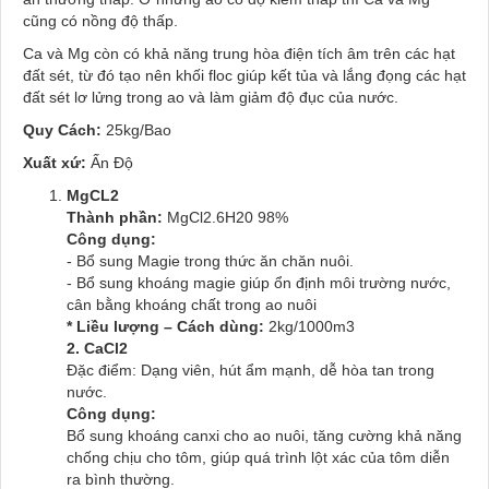
cũng có nồng độ thấp.
Ca và Mg còn có khả năng trung hòa điện tích âm trên các hạt
đất sét, từ đó tạo nên khối floc giúp kết tủa và lắng đọng các hạt
đất sét lơ lửng trong ao và làm giảm độ đục của nước.
Quy Cách:
25kg/Bao
Xuất xứ:
Ấn Độ
MgCL2
Thành phần:
MgCl2.6H20 98%
Công dụng:
- Bổ sung Magie trong thức ăn chăn nuôi.
- Bổ sung khoáng magie giúp ổn định môi trường nước,
cân bằng khoáng chất trong ao nuôi
* Liều lượng – Cách dùng:
2kg/1000m3
2. CaCl2
Đặc điểm: Dạng viên, hút ẩm mạnh, dễ hòa tan trong
nước.
Công dụng:
Bổ sung khoáng canxi cho ao nuôi, tăng cường khả năng
chống chịu cho tôm, giúp quá trình lột xác của tôm diễn
ra bình thường.