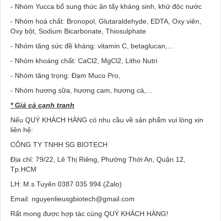
- Nhóm Yucca bổ sung thức ăn tẩy kháng sinh, khử độc nước
- Nhóm hoá chất: Bronopol, Glutaraldehyde, EDTA, Oxy viên,
Oxy bột, Sodium Bicarbonate, Thiosulphate
- Nhóm tăng sức đề kháng: vitamin C, betaglucan,…
- Nhóm khoáng chất: CaCl2, MgCl2, Litho Nutri
- Nhóm tăng trọng: Đạm Muco Pro,
- Nhóm hương sữa, hương cam, hương cá,…
* Giá cả cạnh tranh
Nếu QUÝ KHÁCH HÀNG có nhu cầu về sản phẩm vui lòng xin
liên hệ:
CÔNG TY TNHH SG BIOTECH
Địa chỉ: 79/22, Lê Thị Riêng, Phường Thới An, Quận 12,
Tp.HCM
LH: M.s Tuyên 0387 035 994 (Zalo)
Email: nguyenlieusgbiotech@gmail.com
Rất mong được hợp tác cùng QUÝ KHÁCH HÀNG!