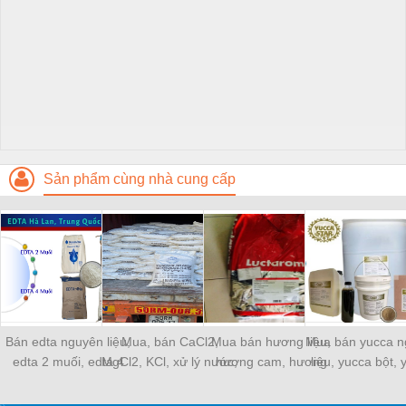
Sản phẩm cùng nhà cung cấp
Bán edta nguyên liệu,
Mua, bán CaCl2,
Mua bán hương liệu,
Mua bán yucca n
edta 2 muối, edta 4
MgCl2, KCl, xử lý nước,
hương cam, hương
liệu, yucca bột,
muối, edta khử kim loại
bổ sung khoáng, giá sỉ
sữa, hương cá, hương
nước, yucca tẩy
nặng giá sỉ
dâu, hương trái cây
sinh, yucca khử