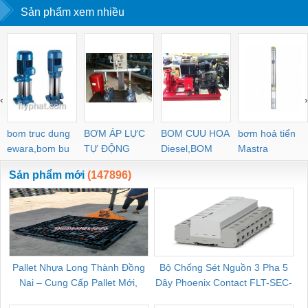
Sản phẩm xem nhiều
nước giá sỉ
‹
›
bom truc dung
BƠM ÁP LỰC
BOM CUU HOA
bơm hoả tiển
ewara,bom bu
TỰ ĐỘNG
Diesel,BOM
Mastra
ewara
CHUA CHAY
Sản phẩm mới
(147896)
Pallet Nhựa Long Thành Đồng
Bộ Chống Sét Nguồn 3 Pha 5
Nai – Cung Cấp Pallet Mới,
Dây Phoenix Contact FLT-SEC-
C
Pallet Cũ Giá Tốt
P-T1-3S-264/50-FM - 2909589