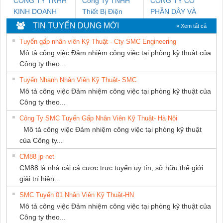
CÔNG TY TNHH
Công Ty TNHH
CÔNG TY CỔ
KINH DOANH
Thiết Bị Điện
PHẦN DÂY VÀ
DỊCH VỤ XNK
Nam Quốc Thịnh
CÁP ĐIỆN
TIN TUYỂN DỤNG MỚI
» Xem tất cả
PHƯƠNG NAM
THƯỢNG ĐÌNH
Tuyển gấp nhân viên Kỹ Thuật - Cty SMC Engineering
Mô tả công việc Đảm nhiệm công việc tại phòng kỹ thuật của
Công ty theo...
Tuyển Nhanh Nhân Viên Kỹ Thuật- SMC
Mô tả công việc Đảm nhiệm công việc tại phòng kỹ thuật của
Công ty theo...
Công Ty SMC Tuyển Gấp Nhân Viên Kỹ Thuật- Hà Nội
Mô tả công việc Đảm nhiệm công việc tại phòng kỹ thuật
của Công ty...
CM88 jp net
CM88 là nhà cái cá cược trực tuyến uy tín, sở hữu thế giới
giải trí hiện...
SMC Tuyển 01 Nhân Viên Kỹ Thuật-HN
Mô tả công việc Đảm nhiệm công việc tại phòng kỹ thuật của
Công ty theo...