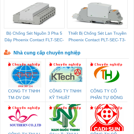
Bộ Chống Sét Nguồn 3 Pha 5
Thiết Bị Chống Sét Lan Truyền
B
Dây Phoenix Contact FLT-SEC-
Phoenix Contact PLT-SEC-T3-
P-T1-3S-440/35-FM - 2908264
230-FM-PT - 2907928
Nhà cung cấp chuyên nghiệp
CONG TY TNHH
CÔNG TY TNHH
CÔNG TY CỔ
TM-DV DAI
KỸ THUẬT
PHẦN TỰ ĐỘNG
DONG THANH
KTECH VIỆT
TIẾN HƯNG
NAM