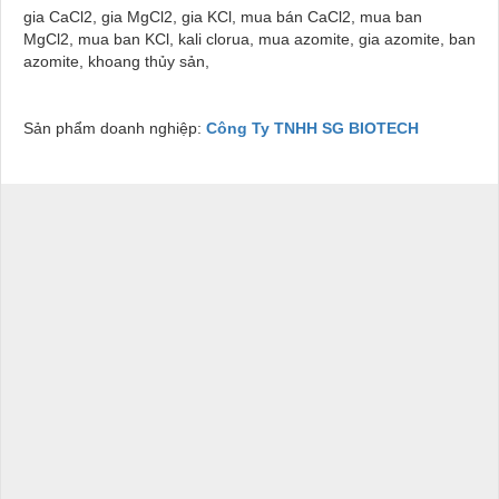
gia CaCl2, gia MgCl2, gia KCl, mua bán CaCl2, mua ban
MgCl2, mua ban KCl, kali clorua, mua azomite, gia azomite, ban
azomite, khoang thủy sản,
Sản phẩm doanh nghiệp:
Công Ty TNHH SG BIOTECH