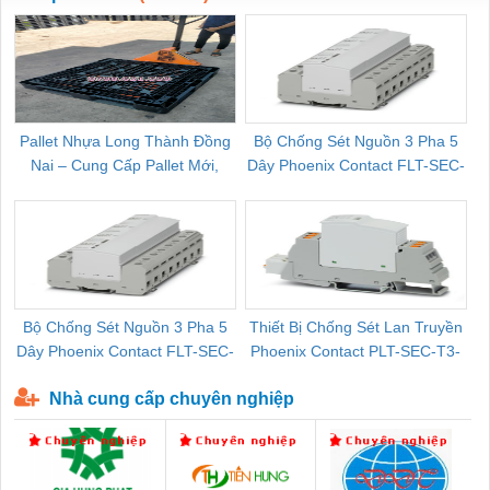
Pallet Nhựa Long Thành Đồng
Bộ Chống Sét Nguồn 3 Pha 5
Nai – Cung Cấp Pallet Mới,
Dây Phoenix Contact FLT-SEC-
C
Pallet Cũ Giá Tốt
P-T1-3S-264/50-FM - 2909589
Bộ Chống Sét Nguồn 3 Pha 5
Thiết Bị Chống Sét Lan Truyền
B
Dây Phoenix Contact FLT-SEC-
Phoenix Contact PLT-SEC-T3-
P-T1-3S-440/35-FM - 2908264
230-FM-PT - 2907928
Nhà cung cấp chuyên nghiệp