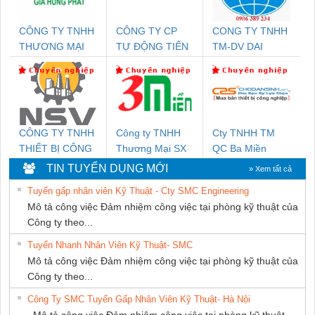
CÔNG TY TNHH
CÔNG TY CP
CONG TY TNHH
THƯƠNG MẠI
TỰ ĐỘNG TIẾN
TM-DV DAI
DỊCH VỤ KỸ
HƯNG
DONG THANH
THUẬT ĐIỆN CƠ
GIA HƯNG PHÁT
CÔNG TY TNHH
Công ty TNHH
Cty TNHH TM
THIẾT BỊ CÔNG
Thương Mại SX
QC Ba Miền
NGHIỆP NIHON
Ba Miền
TIN TUYỂN DỤNG MỚI
» Xem tất cả
SETSUBI VIỆT
Tuyển gấp nhân viên Kỹ Thuật - Cty SMC Engineering
NAM
Mô tả công việc Đảm nhiệm công việc tại phòng kỹ thuật của
Công ty theo...
Tuyển Nhanh Nhân Viên Kỹ Thuật- SMC
Mô tả công việc Đảm nhiệm công việc tại phòng kỹ thuật của
Công ty theo...
Công Ty SMC Tuyển Gấp Nhân Viên Kỹ Thuật- Hà Nội
Mô tả công việc Đảm nhiệm công việc tại phòng kỹ thuật