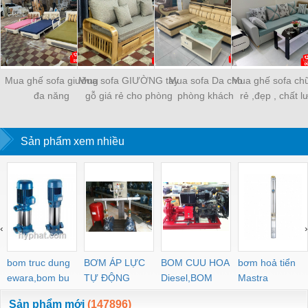
Mua ghế sofa giường
Mua sofa GIƯỜNG tay
Mua sofa Da cho
Mua ghế sofa chữ
đa năng
gỗ giá rẻ cho phòng
phòng khách
rẻ ,đẹp , chất 
khách thêm sang trọng
Sản phẩm xem nhiều
‹
›
bom truc dung
BƠM ÁP LỰC
BOM CUU HOA
bơm hoả tiển
ewara,bom bu
TỰ ĐỘNG
Diesel,BOM
Mastra
ewara
CHUA CHAY
Sản phẩm mới
(147896)