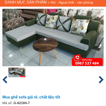
DANH MỤC SẢN PHẨM
»
Nội - Ngoại thất - văn phòng
Mua ghế sofa giá rẻ, chất liệu tốt
Mã số:
G-62184-7