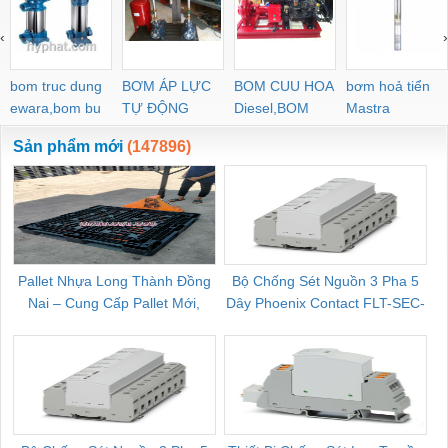
‹
›
bom truc dung
BƠM ÁP LỰC
BOM CUU HOA
bơm hoả tiển
ewara,bom bu
TỰ ĐỘNG
Diesel,BOM
Mastra
ewara
CHUA CHAY
Sản phẩm mới
(147896)
Pallet Nhựa Long Thành Đồng
Bộ Chống Sét Nguồn 3 Pha 5
Nai – Cung Cấp Pallet Mới,
Dây Phoenix Contact FLT-SEC-
C
Pallet Cũ Giá Tốt
P-T1-3S-264/50-FM - 2909589