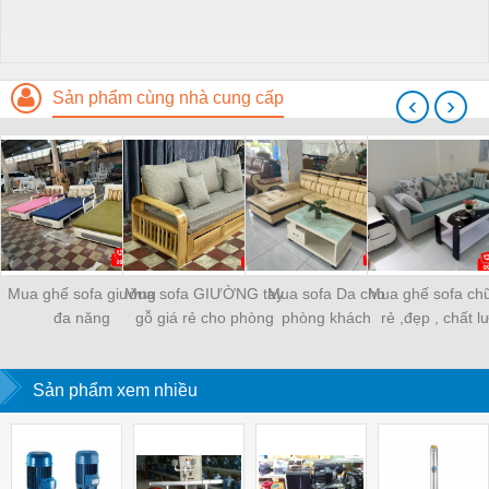
Sản phẩm cùng nhà cung cấp
‹
›
Mua ghế sofa giường
Mua sofa GIƯỜNG tay
Mua sofa Da cho
Mua ghế sofa chữ
đa năng
gỗ giá rẻ cho phòng
phòng khách
rẻ ,đẹp , chất 
khách thêm sang trọng
Sản phẩm xem nhiều