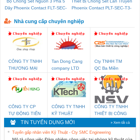
Bộ Chống Sét Nguồn 3 Pha 5
Thiết Bị Chống Sét Lan Truyền
B
Dây Phoenix Contact FLT-SEC-
Phoenix Contact PLT-SEC-T3-
P-T1-3S-440/35-FM - 2908264
230-FM-PT - 2907928
Nhà cung cấp chuyên nghiệp
CÔNG TY TNHH
Tan Dong Cang
Cty TNHH TM
THƯƠNG MẠI
company LTD
QC Ba Miền
THIÊN ÂN VIỆT
NAM
CÔNG TY CP
CÔNG TY TNHH
CÔNG TY TNHH
TỰ ĐỘNG TIẾN
KỸ THUẬT
THIẾT BỊ CÔNG
HƯNG
KTECH VIỆT
NGHIỆP NIHON
TIN TUYỂN DỤNG MỚI
» Xem tất cả
NAM
SETSUBI VIỆT
Tuyển gấp nhân viên Kỹ Thuật - Cty SMC Engineering
NAM
Mô tả công việc Đảm nhiệm công việc tại phòng kỹ thuật của