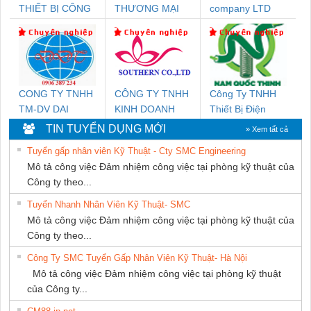
THIẾT BỊ CÔNG
THƯƠNG MẠI
company LTD
NGHIỆP NIHON
THIÊN ÂN VIỆT
SETSUBI VIỆT
NAM
NAM
CONG TY TNHH
CÔNG TY TNHH
Công Ty TNHH
TM-DV DAI
KINH DOANH
Thiết Bị Điện
DONG THANH
DỊCH VỤ XNK
Nam Quốc Thịnh
TIN TUYỂN DỤNG MỚI
» Xem tất cả
PHƯƠNG NAM
Tuyển gấp nhân viên Kỹ Thuật - Cty SMC Engineering
Mô tả công việc Đảm nhiệm công việc tại phòng kỹ thuật của
Công ty theo...
Tuyển Nhanh Nhân Viên Kỹ Thuật- SMC
Mô tả công việc Đảm nhiệm công việc tại phòng kỹ thuật của
Công ty theo...
Công Ty SMC Tuyển Gấp Nhân Viên Kỹ Thuật- Hà Nội
Mô tả công việc Đảm nhiệm công việc tại phòng kỹ thuật
của Công ty...