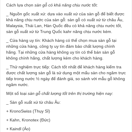
Cách lựa chọn
sàn gỗ có khả năng chịu nước
tốt:
_ Nguồn gốc xuất xứ: dựa vào xuất xứ của sàn gỗ để biết được
khả năng chịu nước của sàn gỗ: sàn gỗ có xuất xứ từ châu Âu,
Malaysia, Thái Lan, Hàn Quốc đều có khả năng chịu nước tốt,
sàn gỗ xuất xứ từ Trung Quốc kahr năng chịu nước kém.
_ Cửa hàng uy tín: Khách hàng có thể chọn mua sàn gỗ tại
những cửa hàng, công ty uy tín đảm bảo chất lượng chính
hãng. Tại những cửa hàng không uy tín có thể bán sàn gỗ
không chính hãng, chất lượng kém cho khách hàng.
_ Thử nghiệm trực tiếp: Cách tốt nhất để khách hàng kiểm tra
được chất lượng sàn gỗ là sử dụng một mẩu sàn cho ngâm trực
tiếp trong nước ½ ngày để đánh giá, so sánh với mẫu gỗ không
ngâm nước.
Một số loại
sàn gỗ chất lượng tốt trên thị trường hiện nay
:
_ Sàn gỗ xuất xứ từ châu Âu:
+ KronoSwiss (Thụy Sĩ)
+ Kahn, Kronotex (Đức)
+ Kaindl (Áo)