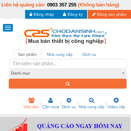
Liên hệ quảng cáo:
0903 357 255
(Không bán hàng)
Đăng nhập
Đăng ký
Đăng sản phẩm
Sản phẩm
Nhà cung cấp
Dịch vụ
Danh mục
Việc làm
Cần mua
Dịch vụ
Nhà cung cấp
Video clip