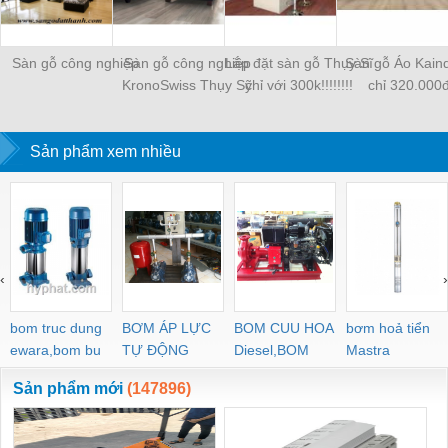
Sàn gỗ công nghiệp
Sàn gỗ công nghiệp
Lắp đặt sàn gỗ Thụy Sĩ
Sàn gỗ Áo Kaind
KronoSwiss Thụy Sỹ
chỉ với 300k!!!!!!!!
chỉ 320.000đ
Sản phẩm xem nhiều
‹
›
bom truc dung
BƠM ÁP LỰC
BOM CUU HOA
bơm hoả tiển
ewara,bom bu
TỰ ĐỘNG
Diesel,BOM
Mastra
ewara
CHUA CHAY
Sản phẩm mới
(147896)