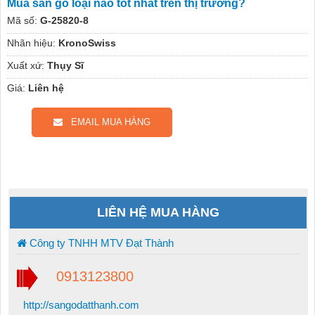
Mua sàn gỗ loại nào tốt nhất trên thị trường?
Mã số:
G-25820-8
Nhãn hiệu:
KronoSwiss
Xuất xứ:
Thụy Sĩ
Giá:
Liên hệ
EMAIL MUA HÀNG
LIÊN HỆ MUA HÀNG
Công ty TNHH MTV Đạt Thành
0913123800
http://sangodatthanh.com