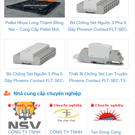
Pallet Nhựa Long Thành Đồng
Bộ Chống Sét Nguồn 3 Pha 5
Nai – Cung Cấp Pallet Mới,
Dây Phoenix Contact FLT-SEC-
C
Pallet Cũ Giá Tốt
P-T1-3S-264/50-FM - 2909589
Bộ Chống Sét Nguồn 3 Pha 5
Thiết Bị Chống Sét Lan Truyền
B
Dây Phoenix Contact FLT-SEC-
Phoenix Contact PLT-SEC-T3-
P-T1-3S-440/35-FM - 2908264
230-FM-PT - 2907928
Nhà cung cấp chuyên nghiệp
CÔNG TY TNHH
CÔNG TY TNHH
Tan Dong Cang