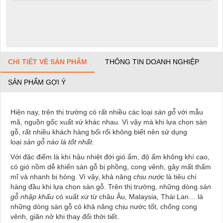
CHI TIẾT VỀ SẢN PHẨM
THÔNG TIN DOANH NGHIỆP
SẢN PHẨM GỢI Ý
Hiện nay, trên thị trường có rất nhiều các loại
sàn gỗ
với mẫu
mã, nguồn gốc xuất xứ khác nhau. Vì vậy mà khi lựa chọn sàn
gỗ, rất nhiều khách hàng bối rối không biết nên sử dụng
loại
sàn gỗ nào là tốt nhất
.
Với đặc điểm là khí hậu nhiệt đới gió ẩm, độ ẩm không khí cao,
có gió nồm dễ khiến sàn gỗ bị phồng, cong vênh, gây mất thẩm
mĩ và nhanh bị hỏng. Vì vậy, khả năng
chịu nước
là tiêu chí
hàng đầu khi lựa chọn sàn gỗ. Trên thị trường, những dòng
sàn
gỗ nhập khẩu
có xuất xứ từ châu Âu, Malaysia, Thái Lan… là
những dòng sàn gỗ có khả năng chịu nước tốt, chống cong
vênh, giãn nở khi thay đổi thời tiết.