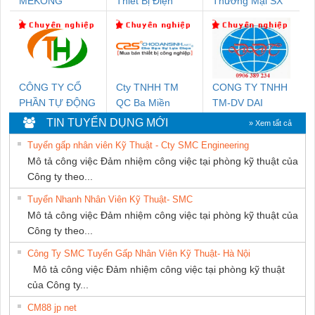
MEKONG
Thiết Bị Điện
Thương Mại SX
MARINE SUPPLY
Nam Quốc Thịnh
Ba Miền
CÔNG TY CỔ
Cty TNHH TM
CONG TY TNHH
PHẦN TỰ ĐỘNG
QC Ba Miền
TM-DV DAI
TIẾN HƯNG
DONG THANH
TIN TUYỂN DỤNG MỚI
» Xem tất cả
Tuyển gấp nhân viên Kỹ Thuật - Cty SMC Engineering
Mô tả công việc Đảm nhiệm công việc tại phòng kỹ thuật của
Công ty theo...
Tuyển Nhanh Nhân Viên Kỹ Thuật- SMC
Mô tả công việc Đảm nhiệm công việc tại phòng kỹ thuật của
Công ty theo...
Công Ty SMC Tuyển Gấp Nhân Viên Kỹ Thuật- Hà Nội
Mô tả công việc Đảm nhiệm công việc tại phòng kỹ thuật
của Công ty...
CM88 jp net