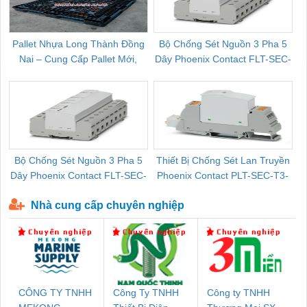
Pallet Nhựa Long Thành Đồng
Bộ Chống Sét Nguồn 3 Pha 5
Nai – Cung Cấp Pallet Mới,
Dây Phoenix Contact FLT-SEC-
C
Pallet Cũ Giá Tốt
P-T1-3S-264/50-FM - 2909589
Bộ Chống Sét Nguồn 3 Pha 5
Thiết Bị Chống Sét Lan Truyền
B
Dây Phoenix Contact FLT-SEC-
Phoenix Contact PLT-SEC-T3-
P-T1-3S-440/35-FM - 2908264
230-FM-PT - 2907928
Nhà cung cấp chuyên nghiệp
CÔNG TY TNHH
Công Ty TNHH
Công ty TNHH