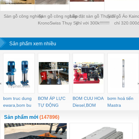
Sàn gỗ công nghiệp
Sàn gỗ công nghiệp
Lắp đặt sàn gỗ Thụy Sĩ
Sàn gỗ Áo Kaind
KronoSwiss Thụy Sỹ
chỉ với 300k!!!!!!!!
chỉ 320.000đ
Sản phẩm xem nhiều
‹
›
bom truc dung
BƠM ÁP LỰC
BOM CUU HOA
bơm hoả tiển
ewara,bom bu
TỰ ĐỘNG
Diesel,BOM
Mastra
ewara
CHUA CHAY
Sản phẩm mới
(147896)