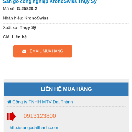
Sàn gỗ công nghiệp KronoSwiss Thụy Sỹ
Mã số:
G-25820-2
Nhãn hiệu:
KronoSwiss
Xuất xứ:
Thụy Sỹ
Giá:
Liên hệ
EMAIL MUA HÀNG
LIÊN HỆ MUA HÀNG
Công ty TNHH MTV Đạt Thành
0913123800
http://sangodatthanh.com