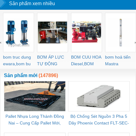
Sản phẩm xem nhiều
‹
›
bom truc dung
BƠM ÁP LỰC
BOM CUU HOA
bơm hoả tiển
ewara,bom bu
TỰ ĐỘNG
Diesel,BOM
Mastra
ewara
CHUA CHAY
Sản phẩm mới
(147896)
Pallet Nhựa Long Thành Đồng
Bộ Chống Sét Nguồn 3 Pha 5
Nai – Cung Cấp Pallet Mới,
Dây Phoenix Contact FLT-SEC-
C
Pallet Cũ Giá Tốt
P-T1-3S-264/50-FM - 2909589