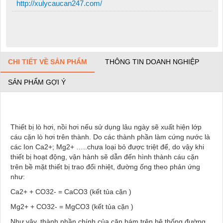
http://xulycaucan247.com/
CHI TIẾT VỀ SẢN PHẨM
THÔNG TIN DOANH NGHIỆP
SẢN PHẨM GỢI Ý
Thiết bị lò hơi, nồi hơi nếu sử dụng lâu ngày sẽ xuất hiện lớp
cáu cặn lò hơi trên thành. Do các thành phần làm cứng nước là
các Ion Ca2+; Mg2+ …..chưa loại bỏ được triệt để, do vậy khi
thiết bị hoạt động, vận hành sẽ dẫn đến hình thành cáu cặn
trên bề mặt thiết bị trao đổi nhiệt, đường ống theo phản ứng
như:
Ca2+ + CO32- = CaCO3 (kết tủa cặn )
Mg2+ + CO32- = MgCO3 (kết tủa cặn )
Như vậy, thành phần chính của cặn bám trên hệ thống đường