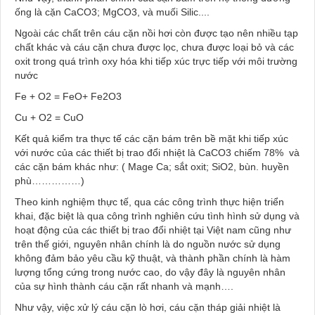
ống là cặn CaCO3; MgCO3, và muối Silic....
Ngoài các chất trên cáu cặn nồi hơi còn được tạo nên nhiều tạp
chất khác và cáu cặn chưa được lọc, chưa được loại bỏ và các
oxit trong quá trình oxy hóa khi tiếp xúc trực tiếp với môi trường
nước
Fe + O2 = FeO+ Fe2O3
Cu + O2 = CuO
Kết quả kiểm tra thực tế các cặn bám trên bề mặt khi tiếp xúc
với nước của các thiết bị trao đổi nhiệt là CaCO3 chiếm 78% và
các cặn bám khác như: ( Mage Ca; sắt oxit; SiO2, bùn. huyền
phù……………)
Theo kinh nghiệm thực tế, qua các công trình thực hiện triển
khai, đặc biệt là qua công trình nghiên cứu tình hình sử dụng và
hoạt động của các thiết bị trao đổi nhiệt tại Việt nam cũng như
trên thế giới, nguyên nhân chính là do nguồn nước sử dụng
không đảm bảo yêu cầu kỹ thuật, và thành phần chính là hàm
lượng tổng cứng trong nước cao, do vậy đây là nguyên nhân
của sự hình thành cáu cặn rất nhanh và mạnh….
Như vậy, việc xử lý cáu cặn lò hơi, cáu cặn tháp giải nhiệt là