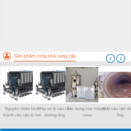
Sản phẩm cùng nhà cung cấp
‹
›
Nguyên nhân hình
Máy xử lý cáu cặn
Tác dụng của máy lọc
xử lý cáu cặn 
thành cáu cặn lò hơi
đường ống
rượu
ống