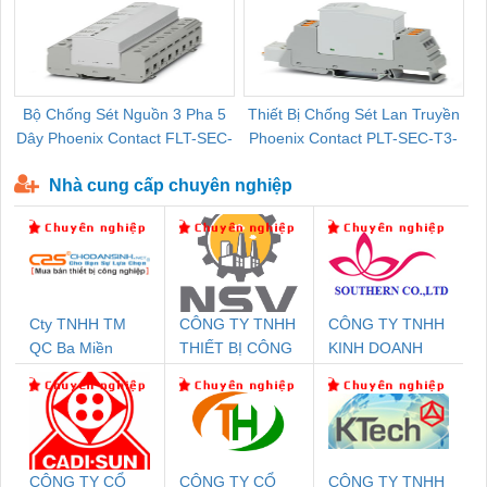
Bộ Chống Sét Nguồn 3 Pha 5
Thiết Bị Chống Sét Lan Truyền
B
Dây Phoenix Contact FLT-SEC-
Phoenix Contact PLT-SEC-T3-
P-T1-3S-440/35-FM - 2908264
230-FM-PT - 2907928
Nhà cung cấp chuyên nghiệp
Cty TNHH TM
CÔNG TY TNHH
CÔNG TY TNHH
QC Ba Miền
THIẾT BỊ CÔNG
KINH DOANH
NGHIỆP NIHON
DỊCH VỤ XNK
SETSUBI VIỆT
PHƯƠNG NAM
NAM
CÔNG TY CỔ
CÔNG TY CỔ
CÔNG TY TNHH