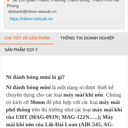
Số 116 Quán Thánh, Phường Thành Đông, Thành Phố Hải
Phòng
dinhanh@nihon-setsubi.vn
https://nihon-setsubi.vn
CHI TIẾT VỀ SẢN PHẨM
THÔNG TIN DOANH NGHIỆP
SẢN PHẨM GỢI Ý
Nỉ đánh bóng mini là gì?
Nỉ đánh bóng mini
là một dạng nỉ được thiết kế
chuyên dụng cho các loại
máy mài khí nén
. Chúng
có kích cỡ
30mm
để phù hợp với các loại
máy mài
phổ thông
trên thị trường như các loại
máy mài khí
của UHT (MAG-093N; MAG-122N…..); Máy
mài khí nén của Lih-Đài Loan (AIR-545, AG-