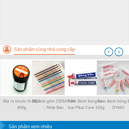
Sản phẩm cùng nhà cung cấp
‹
›
Bột rà khuôn N-RED
Đá mài gốm CERATON
Kem đánh bóng kim
Kem đánh bóng 
400g
- Nhật Bản
loại Pikal Care 150g
DYMO
Sản phẩm xem nhiều