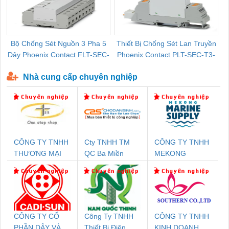
Bộ Chống Sét Nguồn 3 Pha 5
Thiết Bị Chống Sét Lan Truyền
B
Dây Phoenix Contact FLT-SEC-
Phoenix Contact PLT-SEC-T3-
P-T1-3S-440/35-FM - 2908264
230-FM-PT - 2907928
Nhà cung cấp chuyên nghiệp
CÔNG TY TNHH
Cty TNHH TM
CÔNG TY TNHH
THƯƠNG MẠI
QC Ba Miền
MEKONG
THIÊN ÂN VIỆT
MARINE
NAM
SUPPLY
CÔNG TY CỔ
Công Ty TNHH
CÔNG TY TNHH
PHẦN DÂY VÀ
Thiết Bị Điện
KINH DOANH