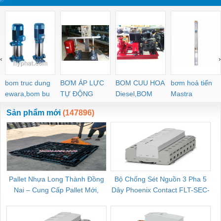
‹
›
bom truc dung
BƠM ÁP LỰC
BOM CUU HOA
bơm hoả tiển
ewara,bom bu
TỰ ĐỘNG
Diesel,BOM
Mastra
ewara
CHUA CHAY
Sản phẩm mới
(147896)
Pallet Nhựa Long Thành Đồng
Bộ Chống Sét Nguồn 3 Pha 5
Nai – Cung Cấp Pallet Mới,
Dây Phoenix Contact FLT-SEC-
C
Pallet Cũ Giá Tốt
P-T1-3S-264/50-FM - 2909589