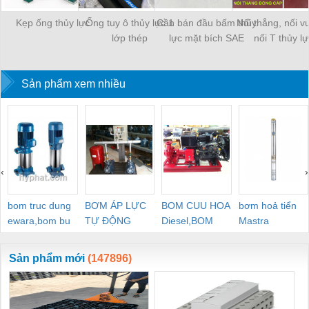
Kẹp ống thủy lực
Ống tuy ô thủy lực 1
Cần bán đầu bấm thủy
Nối thẳng, nối v
lớp thép
lực mặt bích SAE
nối T thủy lự
Sản phẩm xem nhiều
‹
›
bom truc dung
BƠM ÁP LỰC
BOM CUU HOA
bơm hoả tiển
ewara,bom bu
TỰ ĐỘNG
Diesel,BOM
Mastra
ewara
CHUA CHAY
Sản phẩm mới
(147896)