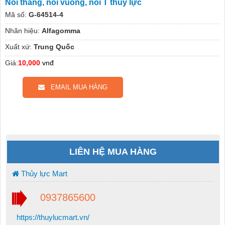
Nối thẳng, nối vuông, nối T thủy lực
Mã số:
G-64514-4
Nhãn hiệu:
Alfagomma
Xuất xứ:
Trung Quốc
Giá:
10,000
vnđ
EMAIL MUA HÀNG
LIÊN HỆ MUA HÀNG
Thủy lực Mart
0937865600
https://thuylucmart.vn/