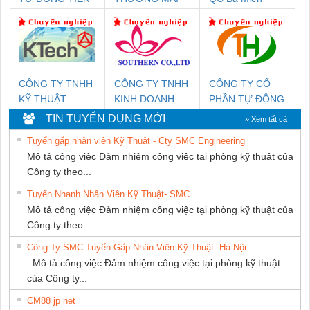
HƯNG
THIÊN ÂN VIỆT
NAM
CÔNG TY TNHH
CÔNG TY TNHH
CÔNG TY CỔ
KỸ THUẬT
KINH DOANH
PHẦN TỰ ĐỘNG
KTECH VIỆT
DỊCH VỤ XNK
TIẾN HƯNG
TIN TUYỂN DỤNG MỚI
» Xem tất cả
NAM
PHƯƠNG NAM
Tuyển gấp nhân viên Kỹ Thuật - Cty SMC Engineering
Mô tả công việc Đảm nhiệm công việc tại phòng kỹ thuật của
Công ty theo...
Tuyển Nhanh Nhân Viên Kỹ Thuật- SMC
Mô tả công việc Đảm nhiệm công việc tại phòng kỹ thuật của
Công ty theo...
Công Ty SMC Tuyển Gấp Nhân Viên Kỹ Thuật- Hà Nội
Mô tả công việc Đảm nhiệm công việc tại phòng kỹ thuật
của Công ty...
CM88 jp net