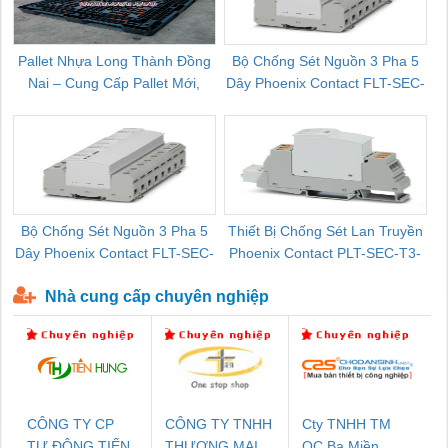
Pallet Nhựa Long Thành Đồng
Bộ Chống Sét Nguồn 3 Pha 5
Nai – Cung Cấp Pallet Mới,
Dây Phoenix Contact FLT-SEC-
C
Pallet Cũ Giá Tốt
P-T1-3S-264/50-FM - 2909589
Bộ Chống Sét Nguồn 3 Pha 5
Thiết Bị Chống Sét Lan Truyền
B
Dây Phoenix Contact FLT-SEC-
Phoenix Contact PLT-SEC-T3-
P-T1-3S-440/35-FM - 2908264
230-FM-PT - 2907928
Nhà cung cấp chuyên nghiệp
CÔNG TY CP
CÔNG TY TNHH
Cty TNHH TM
TỰ ĐỘNG TIẾN
THƯƠNG MẠI
QC Ba Miền