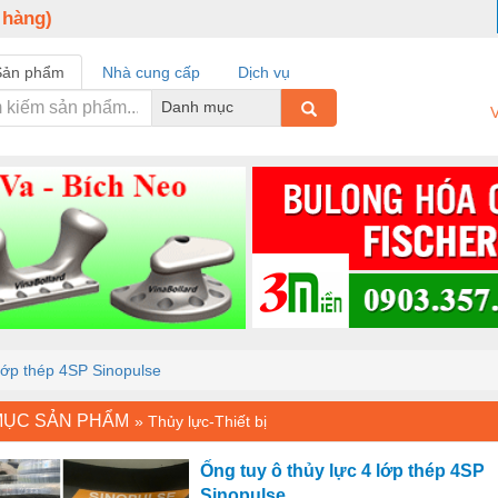
 hàng)
Sản phẩm
Nhà cung cấp
Dịch vụ
Danh mục
V
 lớp thép 4SP Sinopulse
MỤC SẢN PHẨM
»
Thủy lực-Thiết bị
Ống tuy ô thủy lực 4 lớp thép 4SP
Sinopulse