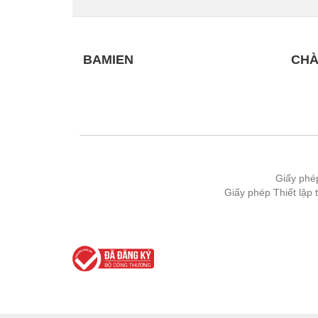
Thiết bị làm sạch
Thiết bị sơn - Sơn
Thiết bị nhà bếp
BAMIEN
CHÀ
Thiết bị nhiệt
Thiêt bị PCCC
Thiết bị truyền động
Thiết bị văn phòng
Giấy phé
Thiết bị viễn thông
Giấy phép Thiết lập
Thủy lực-Thiết bị
Thủy sản - Trang thiết bị
Tự động hoá
Van - Co các loại
Vật liệu mài mòn