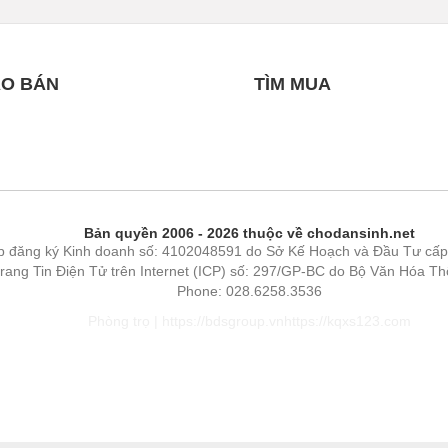
O BÁN
TÌM MUA
Bản quyền 2006 - 2026 thuộc về chodansinh.net
p đăng ký Kinh doanh số: 4102048591 do Sở Kế Hoạch và Đầu Tư cấp
 trang Tin Điện Tử trên Internet (ICP) số: 297/GP-BC do Bộ Văn Hóa T
Phone: 028.6258.3536
Phòng trọ
|
https://bdsgroup.vn
https://kqxs123.com