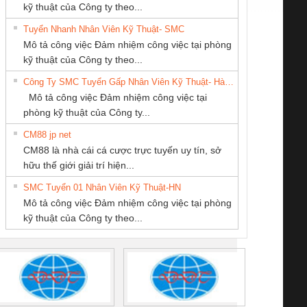
kỹ thuật của Công ty theo...
Tuyển Nhanh Nhân Viên Kỹ Thuật- SMC
CÔNG TY CP TỰ
CÔNG TY TNHH
CÔNG TY CỔ
 Le An Toàn
Bộ giám sát chuỗi
Bộ giám sát dòng
Bộ ng
Mô tả công việc Đảm nhiệm công việc tại phòng
ĐỘNG TIẾN
KỸ THUẬT KTECH
PHẦN DÂY VÀ
enix Contact
tấm pin
điện chuỗi
ray W
kỹ thuật của Công ty theo...
HƯNG
VIỆT NAM
CÁP ĐIỆN
6960 – PSR-
TRANSCLINIC 16I+
TRANSCLINIC 16I+
BAS 
Công Ty SMC Tuyển Gấp Nhân Viên Kỹ Thuật- Hà Nội
THƯỢNG ĐÌNH
SCP-
1K5 L (2433950000)
(2008130000)
(28
Mô tả công việc Đảm nhiệm công việc tại
/FSP/2X1/1X2
phòng kỹ thuật của Công ty...
CM88 jp net
CÔNG TY TNHH
CÔNG TY TNHH
CÔNG TY CỔ
CM88 là nhà cái cá cược trực tuyến uy tín, sở
THƯƠNG MẠI
KINH DOANH
PHẦN TỰ ĐỘNG
iám sát chuỗi
Bộ chỉnh lưu nguồn
Nẹp nhôm chống
Bộ c
hữu thế giới giải trí hiện...
THIÊN ÂN VIỆT
DỊCH VỤ XNK
TIẾN HƯNG
tấm pin
điện TRANSCLINIC
trơn Đà Nẵng
giám 
NAM
PHƯƠNG NAM
SMC Tuyển 01 Nhân Viên Kỹ Thuật-HN
SCLINIC 16I+
BKE 1K5.4
Sola
Mô tả công việc Đảm nhiệm công việc tại phòng
 (2502520000)
(7791400879)2. Giá
TRAN
kỹ thuật của Công ty theo...
1K5.4