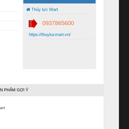
Thủy lực Mart
0937865600
https://thuylucmart.vn/
N PHẨM GỢI Ý
art