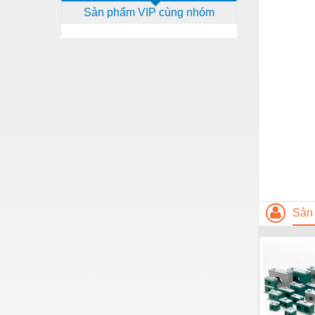
Sản phẩm VIP cùng nhóm
Dịch vụ - Thi công
Điện công nghiệp
Điện gia dụng
Điện Lạnh
Đóng tàu Thiết bị
Đúc chính xác Thiết bị
Dụng cụ cầm tay
Dụng cụ cắt gọt
Sản
Dụng cụ điện
Dụng cụ đo
Gỗ - Trang thiết bị
Hàn cắt - Thiết bị