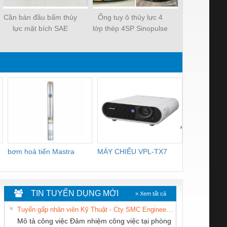
Cần bán đầu bấm thủy
Ống tuy ô thủy lực 4
Khớp nối nh
lực mặt bích SAE
lớp thép 4SP Sinopulse
lực GE
›
bơm hoả tiển Mastra
MÁY CHIẾU VPL-TX7
BOM DINH 
WHITE
TIN TUYỂN DỤNG MỚI
» Xem tất cả
Tuyển gấp nhân viên Kỹ Thuật - Cty SMC Engineering
Mô tả công việc Đảm nhiệm công việc tại phòng