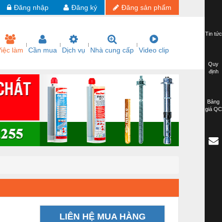
Đăng nhập
Đăng ký
Đăng sản phẩm
Tin tức
iệc làm
Cần mua
Dịch vụ
Nhà cung cấp
Video clip
Quy
định
Bảng
giá QC
LIÊN HỆ MUA HÀNG