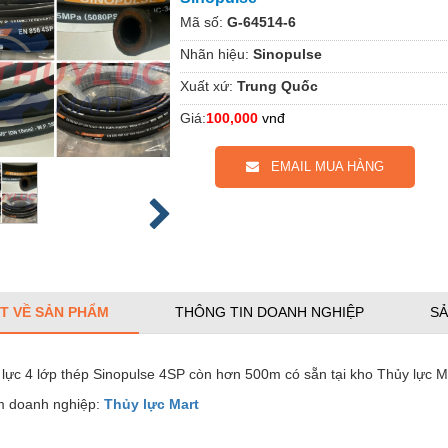
Mã số:
G-64514-6
Nhãn hiệu:
Sinopulse
Xuất xứ:
Trung Quốc
Giá:
100,000
vnđ
EMAIL MUA HÀNG
ẾT VỀ SẢN PHẨM
THÔNG TIN DOANH NGHIỆP
SẢ
lực 4 lớp thép Sinopulse 4SP còn hơn 500m có sẵn tại kho Thủy lực M
 doanh nghiệp:
Thủy lực Mart