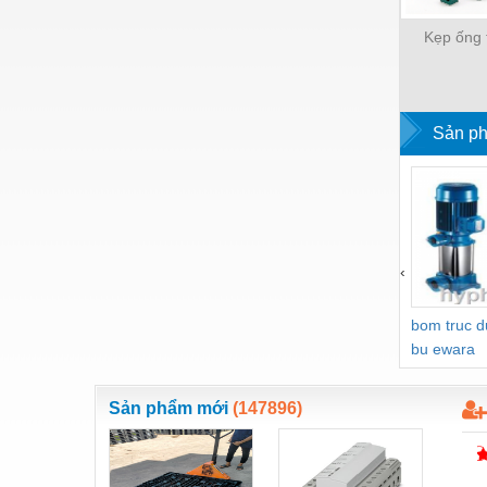
Hóa chất-Trang thiết bị
Kẹp ống 
Kệ công nghiệp
Khí nén - Thiết bị
Khuôn mẫu - Phụ tùng
Sản p
Lọc công nghiệp
Máy công cụ - Phụ tùng
Mỏ - Trang thiết bị
‹
Mô tơ - Hộp số
Môi trường - Thiết bị
bom truc 
bu ewara
Nâng hạ - Trang thiết bị
Nội - Ngoại thất - văn phòng
Sản phẩm mới
(147896)
Nồi hơi - Trang thiết bị
Nông nghiệp - Thiết bị