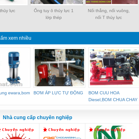
thủy lực
Ống tuy ô thủy lực 1
Nối thẳng, nối vuông,
lớp thép
nối T thủy lực
hẩm xem nhiều
dung ewara,bom
BƠM ÁP LỰC TỰ ĐỘNG
BOM CUU HOA
Diesel,BOM CHUA CHAY
Nhà cung cấp chuyên nghiệp