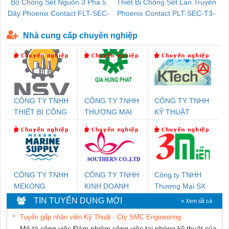
Bộ Chống Sét Nguồn 3 Pha 5
Thiết Bị Chống Sét Lan Truyền
B
Dây Phoenix Contact FLT-SEC-
Phoenix Contact PLT-SEC-T3-
P-T1-3S-440/35-FM - 2908264
230-FM-PT - 2907928
Nhà cung cấp chuyên nghiệp
CÔNG TY TNHH
CÔNG TY TNHH
CÔNG TY TNHH
THIẾT BỊ CÔNG
THƯƠNG MẠI
KỸ THUẬT
NGHIỆP NIHON
DỊCH VỤ KỸ
KTECH VIỆT
SETSUBI VIỆT
THUẬT ĐIỆN CƠ
NAM
NAM
GIA HƯNG
PHÁT
CÔNG TY TNHH
CÔNG TY TNHH
Công ty TNHH
MEKONG
KINH DOANH
Thương Mại SX
MARINE SUPPLY
DỊCH VỤ XNK
Ba Miền
TIN TUYỂN DỤNG MỚI
» Xem tất cả
PHƯƠNG NAM
Tuyển gấp nhân viên Kỹ Thuật - Cty SMC Engineering
Mô tả công việc Đảm nhiệm công việc tại phòng kỹ thuật của