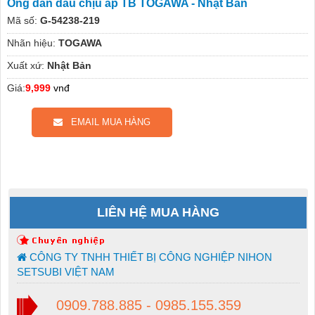
Ống dẫn dầu chịu áp TB TOGAWA - Nhật Bản
Mã số:
G-54238-219
Nhãn hiệu:
TOGAWA
Xuất xứ:
Nhật Bản
Giá:
9,999
vnđ
EMAIL MUA HÀNG
LIÊN HỆ MUA HÀNG
CÔNG TY TNHH THIẾT BỊ CÔNG NGHIỆP NIHON
SETSUBI VIỆT NAM
0909.788.885 - 0985.155.359