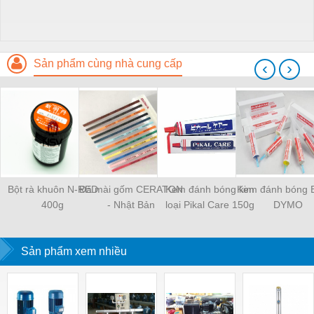
Sản phẩm cùng nhà cung cấp
‹
›
Bột rà khuôn N-RED
Đá mài gốm CERATON
Kem đánh bóng kim
Kem đánh bóng 
400g
- Nhật Bản
loại Pikal Care 150g
DYMO
Sản phẩm xem nhiều