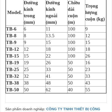
Đường
Đường
Chiều
Trọng
kính
kính
dài
ModeL
lượng
trong
ngoài
cuộn
cuộn (kg)
(mm)
(mm)
(m)
TB-6
6
11
100
9
TB-8
8
13.5
100
12
TB-9
9
15
100
15
TB-12
12
18
100
18
TB-15
15
22
100
26
TB-19
19
26
50
16
TB-25
25
33
50
23
TB-32
32
41
50
33
TB-38
38
48
50
43
TB-50
50
62
40
55
Sản phẩm doanh nghiệp:
CÔNG TY TNHH THIẾT BỊ CÔNG