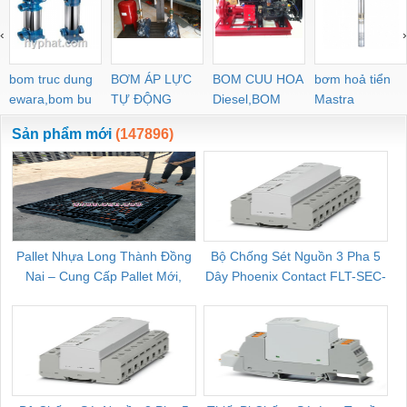
‹
›
bom truc dung
BƠM ÁP LỰC
BOM CUU HOA
bơm hoả tiển
ewara,bom bu
TỰ ĐỘNG
Diesel,BOM
Mastra
ewara
CHUA CHAY
Sản phẩm mới
(147896)
Pallet Nhựa Long Thành Đồng
Bộ Chống Sét Nguồn 3 Pha 5
Nai – Cung Cấp Pallet Mới,
Dây Phoenix Contact FLT-SEC-
C
Pallet Cũ Giá Tốt
P-T1-3S-264/50-FM - 2909589