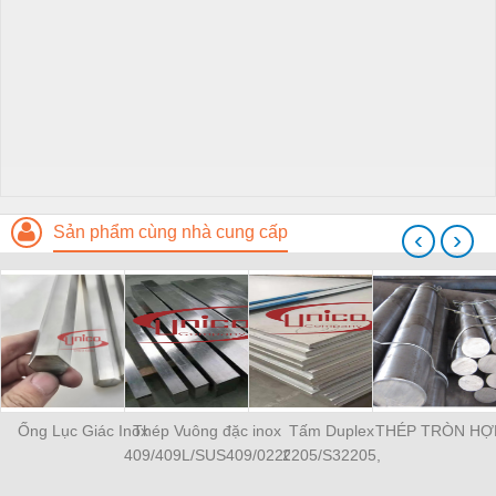
Sản phẩm cùng nhà cung cấp
‹
›
Ống Lục Giác Inox
Thép Vuông đặc inox
Tấm Duplex
THÉP TRÒN HỢ
409/409L/SUS409/022Cr12Ni
2205/S32205,
2507/S32507,