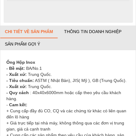
CHI TIẾT VỀ SẢN PHẨM
THÔNG TIN DOANH NGHIỆP
SẢN PHẨM GỢI Ý
Ống Hộp Inox
- Bề mặt:
BA/No.1
- Xuất xứ:
Trung Quốc.
- Tiêu chuẩn:
ASTM ( Nhật Bản), JIS( Mỹ ), GB (Trung Quốc).
- Xuất xứ:
Trung Quốc.
- Quy cách
: 40x40x6000mm hoặc cấp theo yêu cầu khách
hàng.
-
Cam kết:
+ Cung cấp đầy đủ CO, CQ và các chứng từ khác có liên quan
đến lô hàng
+ Giá trực tiếp tại nhà máy, không thông qua các đơn vị trung
gian, giá cả cạnh tranh
+ Cung cấp các sản phẩm theo yêu cầu của khách hàng, sản