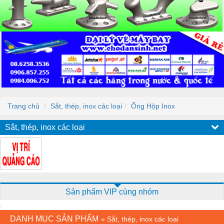
Trang chủ
Sắt, thép, inox các loại
Ống Hộp Inox
Sắt, thép, inox các loại
Sản phẩm VIP cùng nhóm
DANH MỤC SẢN PHẨM
»
Sắt, thép, inox các loại