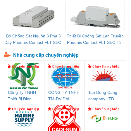
Bộ Chống Sét Nguồn 3 Pha 5
Thiết Bị Chống Sét Lan Truyền
B
Dây Phoenix Contact FLT-SEC-
Phoenix Contact PLT-SEC-T3-
P-T1-3S-440/35-FM - 2908264
230-FM-PT - 2907928
Nhà cung cấp chuyên nghiệp
Công Ty TNHH
CONG TY TNHH
Tan Dong Cang
Thiết Bị Điện
TM-DV DAI
company LTD
Nam Quốc Thịnh
DONG THANH