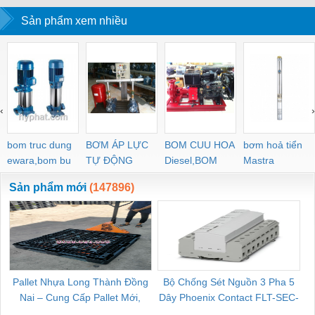
2304/S32304.
Sản phẩm xem nhiều
‹
›
bom truc dung
BƠM ÁP LỰC
BOM CUU HOA
bơm hoả tiển
ewara,bom bu
TỰ ĐỘNG
Diesel,BOM
Mastra
ewara
CHUA CHAY
Sản phẩm mới
(147896)
Pallet Nhựa Long Thành Đồng
Bộ Chống Sét Nguồn 3 Pha 5
Nai – Cung Cấp Pallet Mới,
Dây Phoenix Contact FLT-SEC-
C
Pallet Cũ Giá Tốt
P-T1-3S-264/50-FM - 2909589