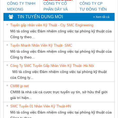
CÔNG TY TNHH
CÔNG TY CỔ
CÔNG TY CP
MEKONG
PHẦN DÂY VÀ
TỰ ĐỘNG TIẾN
MARINE SUPPLY
CÁP ĐIỆN
HƯNG
TIN TUYỂN DỤNG MỚI
» Xem tất cả
THƯỢNG ĐÌNH
Tuyển gấp nhân viên Kỹ Thuật - Cty SMC Engineering
Mô tả công việc Đảm nhiệm công việc tại phòng kỹ thuật của
Công ty theo...
Tuyển Nhanh Nhân Viên Kỹ Thuật- SMC
Mô tả công việc Đảm nhiệm công việc tại phòng kỹ thuật của
Công ty theo...
Công Ty SMC Tuyển Gấp Nhân Viên Kỹ Thuật- Hà Nội
Mô tả công việc Đảm nhiệm công việc tại phòng kỹ thuật
của Công ty...
CM88 jp net
CM88 là nhà cái cá cược trực tuyến uy tín, sở hữu thế giới
giải trí hiện...
SMC Tuyển 01 Nhân Viên Kỹ Thuật-HN
Mô tả công việc Đảm nhiệm công việc tại phòng kỹ thuật của