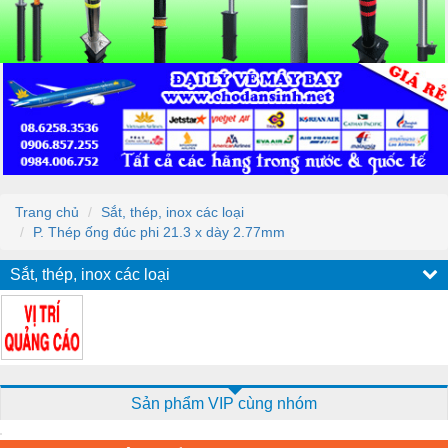
Trang chủ
Sắt, thép, inox các loại
P. Thép ống đúc phi 21.3 x dày 2.77mm
Sắt, thép, inox các loại
Sản phẩm VIP cùng nhóm