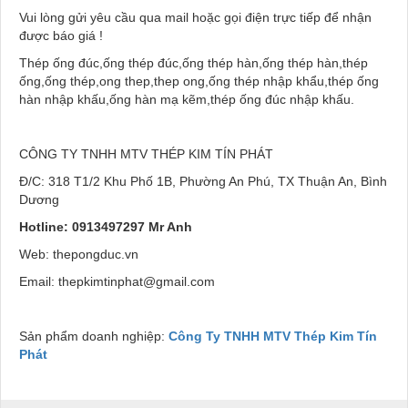
Vui lòng gửi yêu cầu qua mail hoặc gọi điện trực tiếp để nhận
được báo giá !
Thép ống đúc,ống thép đúc,ống thép hàn,ống thép hàn,thép
ống,ống thép,ong thep,thep ong,ống thép nhập khẩu,thép ống
hàn nhập khấu,ống hàn mạ kẽm,thép ống đúc nhập khấu.
CÔNG TY TNHH MTV THÉP KIM TÍN PHÁT
Đ/C: 318 T1/2 Khu Phố 1B, Phường An Phú, TX Thuận An, Bình
Dương
Hotline: 0913497297 Mr Anh
Web: thepongduc.vn
Email: thepkimtinphat@gmail.com
Sản phẩm doanh nghiệp:
Công Ty TNHH MTV Thép Kim Tín
Phát