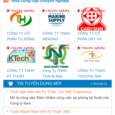
Nhà cung cấp chuyên nghiệp
CÔNG TY CỔ
CÔNG TY TNHH
CÔNG TY CỔ
PHẦN TỰ ĐỘNG
MEKONG
PHẦN DÂY VÀ
TIẾN HƯNG
MARINE
CÁP ĐIỆN
SUPPLY
THƯỢNG ĐÌNH
CÔNG TY TNHH
Công Ty TNHH
CÔNG TY TNHH
KỸ THUẬT
Thiết Bị Điện
THƯƠNG MẠI
KTECH VIỆT
Nam Quốc Thịnh
THIÊN ÂN VIỆT
TIN TUYỂN DỤNG MỚI
» Xem tất cả
NAM
NAM
Tuyển gấp nhân viên Kỹ Thuật - Cty SMC Engineering
Mô tả công việc Đảm nhiệm công việc tại phòng kỹ thuật của
Công ty theo...
Tuyển Nhanh Nhân Viên Kỹ Thuật- SMC