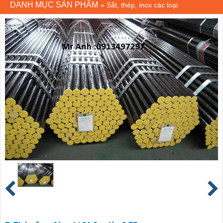
DANH MỤC SẢN PHẨM
»
Sắt, thép, inox các loại