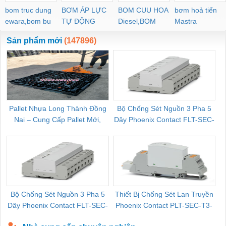
bom truc dung
BƠM ÁP LỰC
BOM CUU HOA
bơm hoả tiển
ewara,bom bu
TỰ ĐỘNG
Diesel,BOM
Mastra
ewara
CHUA CHAY
Sản phẩm mới
(147896)
Pallet Nhựa Long Thành Đồng
Bộ Chống Sét Nguồn 3 Pha 5
Nai – Cung Cấp Pallet Mới,
Dây Phoenix Contact FLT-SEC-
C
Pallet Cũ Giá Tốt
P-T1-3S-264/50-FM - 2909589
Bộ Chống Sét Nguồn 3 Pha 5
Thiết Bị Chống Sét Lan Truyền
B
Dây Phoenix Contact FLT-SEC-
Phoenix Contact PLT-SEC-T3-
P-T1-3S-440/35-FM - 2908264
230-FM-PT - 2907928