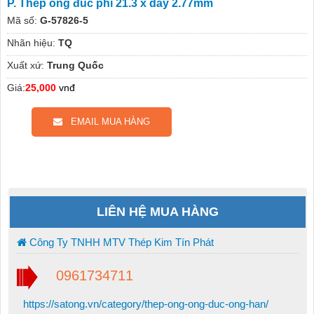
P. Thép ống đúc phi 21.3 x dày 2.77mm
Mã số:
G-57826-5
Nhãn hiệu:
TQ
Xuất xứ:
Trung Quốc
Giá:
25,000
vnđ
EMAIL MUA HÀNG
LIÊN HỆ MUA HÀNG
Công Ty TNHH MTV Thép Kim Tín Phát
0961734711
https://satong.vn/category/thep-ong-ong-duc-ong-han/