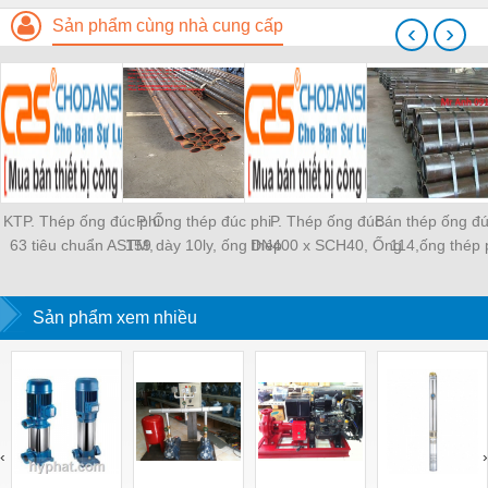
Sản phẩm cùng nhà cung cấp
‹
›
KTP. Thép ống đúc phi
P. Ống thép đúc phi
P. Thép ống đúc
Bán thép ống đú
63 tiêu chuẩn ASTM,
159 dày 10ly, ống thép
DN400 x SCH40, Ống
114,ống thép 
Thép ống hàn phi 63,
phi 159, thép ống phi
đúc phi 406.4, thép ống
114,ống thép đú
Thép ống tròn phi 63,
159, ống thép hàn phi
đúc phi 406.4 giá rẻ,
114,thép ống m
Thép ống đúc cường
Sản phẩm xem nhiều
159, thép ống đúc phi
thép ống hàn phi
dn100,od114,4 
độ cao phi 63, Thép
159 tiêu chuẩn ASTM
406.4, ống sắt đúc phi
ống mạ kẽm phi 63,
A106
406.4, sắt ống đúc phi
ống thép phủ sơn phi
406.4
63
‹
›