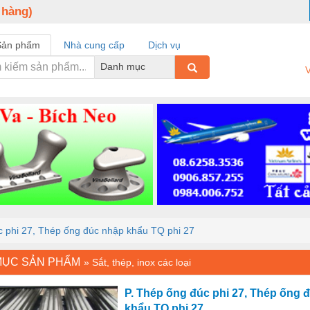
 hàng)
Sản phẩm
Nhà cung cấp
Dịch vụ
Danh mục
V
c phi 27, Thép ống đúc nhập khẩu TQ phi 27
MỤC SẢN PHẨM
»
Sắt, thép, inox các loại
P. Thép ống đúc phi 27, Thép ống 
khẩu TQ phi 27