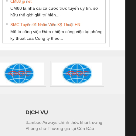
CM88 jp net
CÔNG TY TNHH
Công ty TNHH
CÔNG TY CP TỰ
CM88 là nhà cái cá cược trực tuyến uy tín, sở
THIẾT BỊ CÔNG
Thương Mại SX
ĐỘNG TIẾN
iám sát chuỗi
Bộ chỉnh lưu nguồn
Nẹp nhôm chống
Bộ c
hữu thế giới giải trí hiện...
NGHIỆP NIHON
Ba Miền
HƯNG
tấm pin
điện TRANSCLINIC
trơn Đà Nẵng
giám 
SETSUBI VIỆT
SMC Tuyển 01 Nhân Viên Kỹ Thuật-HN
SCLINIC 16I+
BKE 1K5.4
Sola
NAM
Mô tả công việc Đảm nhiệm công việc tại phòng
 (2502520000)
(7791400879)2. Giá
TRAN
kỹ thuật của Công ty theo...
1K5.4
DỊCH VỤ
Bamboo Airways chính thức khai trương
Phòng chờ Thương gia tại Côn Đảo