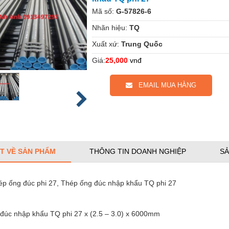
Mã số:
G-57826-6
Nhãn hiệu:
TQ
Xuất xứ:
Trung Quốc
Giá:
25,000
vnđ
EMAIL MUA HÀNG
ẾT VỀ SẢN PHẨM
THÔNG TIN DOANH NGHIỆP
SẢ
ép ống đúc phi 27, Thép ống đúc nhập khẩu TQ phi 27
 đúc nhập khẩu TQ phi 27 x (2.5 – 3.0) x 6000mm