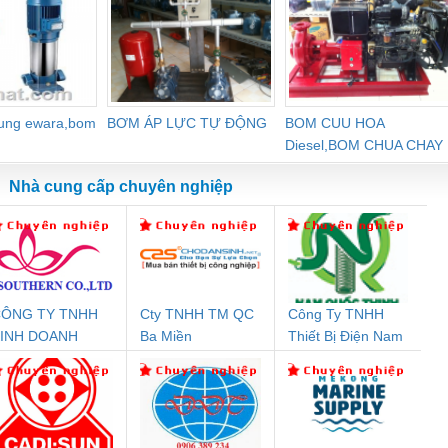
hủ sơn phi
406.4
3
dung ewara,bom
BƠM ÁP LỰC TỰ ĐỘNG
BOM CUU HOA
Diesel,BOM CHUA CHAY
Nhà cung cấp chuyên nghiệp
ÔNG TY TNHH
Cty TNHH TM QC
Công Ty TNHH
Đệm An Toàn
Rơ Le An Toàn
Bộ Lặp Tín Hiệu
Rơ
INH DOANH
Ba Miền
Thiết Bị Điện Nam
nix Contact
Phoenix Contact
PROFIBUS Phoenix
Pho
ỊCH VỤ XNK
Quốc Thịnh
PC20-1NO-
PSR-SCP-
Contact PSI-REP-
298
PHƯƠNG NAM
24DC-SP -
24UC/ESL4/3X1/1X2/B
PROFIBUS/12MB -
700578
- 2981059
2708863
24DC