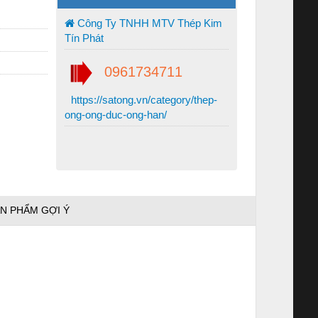
Công Ty TNHH MTV Thép Kim
Tín Phát
0961734711
https://satong.vn/category/thep-
ong-ong-duc-ong-han/
N PHẨM GỢI Ý