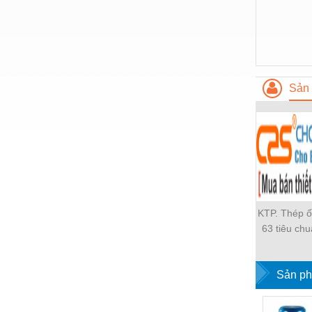
Nước-Vật tư thiết bị
Phốt cơ khí
Sắt, thép, inox các loại
Sản 
Thí nghiệm-Trang thiết bị
Thiết bị chiếu sáng
Thiết bị chống sét
Thiết bị an ninh
Thiết bị công nghiệp
KTP. Thép ố
Thiết bị công trình
63 tiêu ch
Thiết bị điện
Thép ống h
Thép ống tr
Thiết bị giáo dục
Thép ống 
Sản ph
độ cao phi
Thiết bị khác
ống mạ kẽ