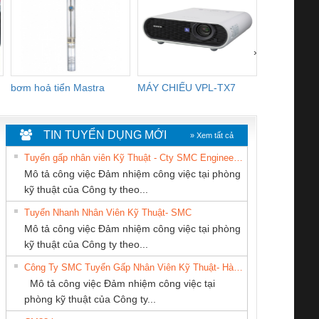
›
bơm hoả tiển Mastra
MÁY CHIẾU VPL-TX7
BOM DINH
WHITE
TIN TUYỂN DỤNG MỚI
» Xem tất cả
Tuyển gấp nhân viên Kỹ Thuật - Cty SMC Engineering
Mô tả công việc Đảm nhiệm công việc tại phòng
kỹ thuật của Công ty theo...
Tuyển Nhanh Nhân Viên Kỹ Thuật- SMC
CÔNG TY CỔ
CÔNG TY TNHH
CÔNG TY TNHH
 Le An Toàn
Bộ giám sát chuỗi
Bộ giám sát dòng
Bộ ng
Mô tả công việc Đảm nhiệm công việc tại phòng
PHẦN TỰ ĐỘNG
THƯƠNG MẠI
KỸ THUẬT KTECH
enix Contact
tấm pin
điện chuỗi
ray W
kỹ thuật của Công ty theo...
TIẾN HƯNG
THIÊN ÂN VIỆT
VIỆT NAM
6960 – PSR-
TRANSCLINIC 16I+
TRANSCLINIC 16I+
BAS 
Công Ty SMC Tuyển Gấp Nhân Viên Kỹ Thuật- Hà Nội
NAM
SCP-
1K5 L (2433950000)
(2008130000)
(28
Mô tả công việc Đảm nhiệm công việc tại
/FSP/2X1/1X2
phòng kỹ thuật của Công ty...