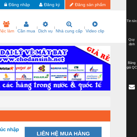
Đăng nhập
Đăng ký
Đăng sản phẩm
Tin tức
iệc làm
Cần mua
Dịch vụ
Nhà cung cấp
Video clip
Quy
định
Bảng
giá QC
đúc nhập
LIÊN HỆ MUA HÀNG