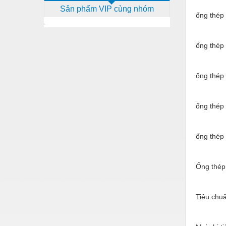
Sản phẩm VIP cùng nhóm
Dịch vụ - Thi công
ống thép
Điện công nghiệp
ống thép
Điện gia dụng
Điện Lạnh
ống thép
Đóng tàu Thiết bị
Đúc chính xác Thiết bị
ống thép
Dụng cụ cầm tay
ống thép
Dụng cụ cắt gọt
Dụng cụ điện
Ống thép
Dụng cụ đo
Gỗ - Trang thiết bị
Tiêu chu
Hàn cắt - Thiết bị