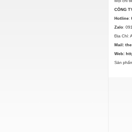
Mọi chi ti
Hóa chất-Trang thiết bị
CÔNG TY
Kệ công nghiệp
Hotline
:
Khí nén - Thiết bị
Zalo
: 09
Khuôn mẫu - Phụ tùng
Địa Chỉ:
Lọc công nghiệp
Mail:
th
Web:
ht
Máy công cụ - Phụ tùng
Sản phẩm
Mỏ - Trang thiết bị
Mô tơ - Hộp số
Môi trường - Thiết bị
Nâng hạ - Trang thiết bị
Nội - Ngoại thất - văn phòng
Nồi hơi - Trang thiết bị
Nông nghiệp - Thiết bị