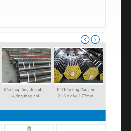
‹
›
Bán thép ống đúc phi
P. Thép ống đúc phi
P. Công ty 
114,ống thép phi
21.3 x dày 2.77mm
chuyên cung
114,ống thép đúc phi
loại thép ốn
114,thép ống mạ kẽm
273, phi 325
dn100,od114,4 inch
phi 406, phi
610