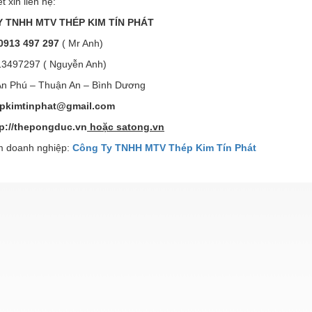
ết xin liên hệ:
 TNHH MTV THÉP KIM TÍN PHÁT
0913 497 297
( Mr Anh)
13497297 ( Nguyễn Anh)
 An Phú – Thuận An – Bình Dương
epkimtinphat@gmail.com
tp://thepongduc.vn
hoặc satong.vn
 doanh nghiệp:
Công Ty TNHH MTV Thép Kim Tín Phát