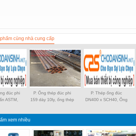
phẩm cùng nhà cung cấp
ng đúc phi
P. Ống thép đúc phi
P. Thép ống đúc
uẩn ASTM,
159 dày 10ly, ống thép
DN400 x SCH40, Ống
àn phi 63,
phi 159, thép ống phi
đúc phi 406.4, thép ống
òn phi 63,
159, ống thép hàn phi
đúc phi 406.4 giá rẻ,
đúc cường
ẩm xem nhiều
159, thép ống đúc phi
thép ống hàn phi
 63, Thép
159 tiêu chuẩn ASTM
406.4, ống sắt đúc phi
m phi 63,
A106
406.4, sắt ống đúc phi