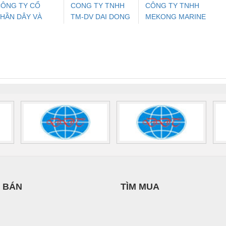
ÔNG TY CỔ
CONG TY TNHH
CÔNG TY TNHH
HẦN DÂY VÀ
TM-DV DAI DONG
MEKONG MARINE
ưu Điện AC
Mô-đun Ắc Quy UPS
Rơ Le An Toàn
Bộ g
ÁP ĐIỆN
THANH
SUPPLY
 Suất Cao
Phoenix Contact
Phoenix Contact
THƯỢNG ĐÌNH
nix Contact
QUINT-HP-
2981059 – PSR-
TRAN
INT-HP-
BAT/PB/48DC/7.0AH/PT
SCP-
1K5 H
0AC/2.5KVA/PT
- 1133819
24UC/ESL4/3X1/1X2/B
 1136815
 BÁN
TÌM MUA