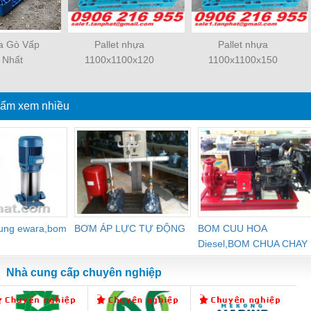
ựa Gò Vấp
Pallet nhựa
Pallet nhựa
 Nhất
1100x1100x120
1100x1100x150
ẩm xem nhiều
dung ewara,bom
BƠM ÁP LỰC TỰ ĐỘNG
BOM CUU HOA
Diesel,BOM CHUA CHAY
Nhà cung cấp chuyên nghiệp