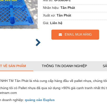
Nhãn hiệu:
Tân Phát
Xuất xứ:
Tân Phát
Giá:
Liên hệ
EMAIL MUA HÀNG
ẾT VỀ SẢN PHẨM
THÔNG TIN DOANH NGHIỆP
SẢ
NHH TM Tân Phát là nhà cung cấp hàng đầu về pallet nhựa, chúng tôi c
chúng tôi có Pallet nhựa đã qua sử dụng >90% giá cạnh tranh nhất th
ietnam.com
 doanh nghiệp:
quảng cáo Euplus