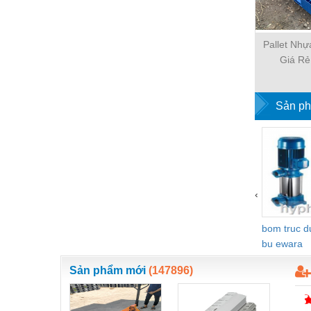
Hóa chất-Trang thiết bị
Kệ công nghiệp
Pallet Nh
Khí nén - Thiết bị
Giá Rẻ
Khuôn mẫu - Phụ tùng
Lọc công nghiệp
Sản ph
Máy công cụ - Phụ tùng
Mỏ - Trang thiết bị
Mô tơ - Hộp số
‹
Môi trường - Thiết bị
Nâng hạ - Trang thiết bị
bom truc 
bu ewara
Nội - Ngoại thất - văn phòng
Sản phẩm mới
(147896)
Nồi hơi - Trang thiết bị
Nông nghiệp - Thiết bị