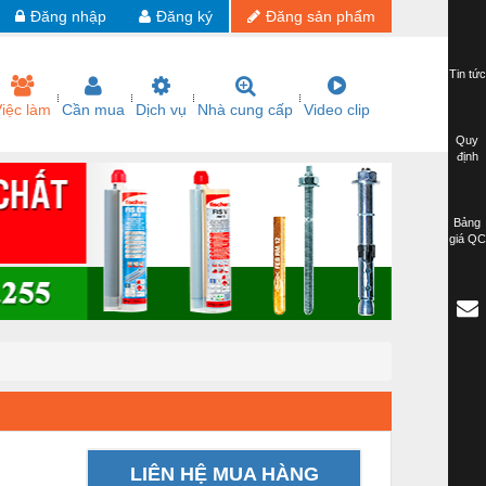
Đăng nhập
Đăng ký
Đăng sản phẩm
Tin tức
iệc làm
Cần mua
Dịch vụ
Nhà cung cấp
Video clip
Quy
định
Bảng
giá QC
LIÊN HỆ MUA HÀNG