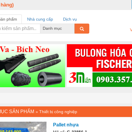
 hàng)
Sản phẩm
Nhà cung cấp
Dịch vụ
Danh mục
V
MỤC SẢN PHẨM
»
Thiết bị công nghiệp
Pallet nhựa
Mã số:
G-33856-1