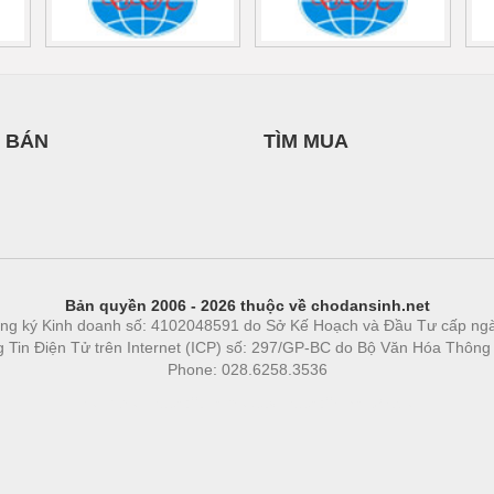
 BÁN
TÌM MUA
Bản quyền 2006 - 2026 thuộc về chodansinh.net
ng ký Kinh doanh số: 4102048591 do Sở Kế Hoạch và Đầu Tư cấp ng
ng Tin Điện Tử trên Internet (ICP) số: 297/GP-BC do Bộ Văn Hóa Thông
Phone: 028.6258.3536
Phòng trọ
|
https://bdsgroup.vn
https://kqxs123.com