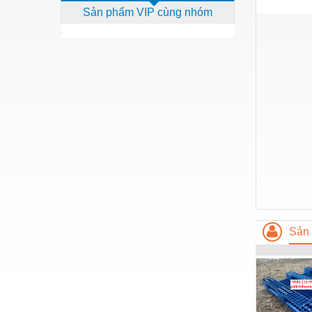
Sản phẩm VIP cùng nhóm
Dịch vụ - Thi công
Điện công nghiệp
Điện gia dụng
Điện Lạnh
Đóng tàu Thiết bị
Đúc chính xác Thiết bị
Dụng cụ cầm tay
Dụng cụ cắt gọt
Dụng cụ điện
Sản 
Dụng cụ đo
Gỗ - Trang thiết bị
Hàn cắt - Thiết bị