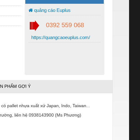
quảng cáo Euplus
0392 559 068
https://quangcaoeuplus.com/
N PHẨM GỢI Ý
ó pallet nhựa xuất xứ Japan, Indo, Taiwan...
ị trường, liên hệ 0938143900 (Ms Phương)