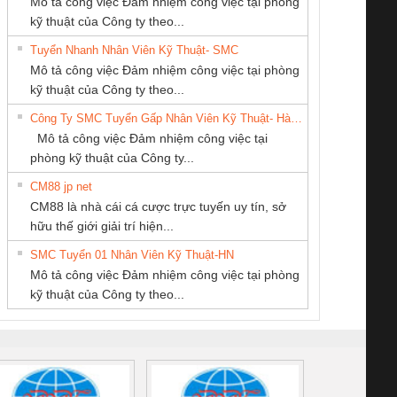
Mô tả công việc Đảm nhiệm công việc tại phòng
kỹ thuật của Công ty theo...
Tuyển Nhanh Nhân Viên Kỹ Thuật- SMC
Cty TNHH TM QC
CÔNG TY TNHH
CÔNG TY CP TỰ
 Le An Toàn
Bộ giám sát chuỗi
Bộ giám sát dòng
Bộ ng
Mô tả công việc Đảm nhiệm công việc tại phòng
Ba Miền
THƯƠNG MẠI
ĐỘNG TIẾN
enix Contact
tấm pin
điện chuỗi
ray W
kỹ thuật của Công ty theo...
THIÊN ÂN VIỆT
HƯNG
6960 – PSR-
TRANSCLINIC 16I+
TRANSCLINIC 16I+
BAS 
Công Ty SMC Tuyển Gấp Nhân Viên Kỹ Thuật- Hà Nội
NAM
SCP-
1K5 L (2433950000)
(2008130000)
(28
Mô tả công việc Đảm nhiệm công việc tại
/FSP/2X1/1X2
phòng kỹ thuật của Công ty...
CM88 jp net
CÔNG TY CỔ
CÔNG TY TNHH
Tan Dong Cang
CM88 là nhà cái cá cược trực tuyến uy tín, sở
PHẦN TỰ ĐỘNG
KINH DOANH
company LTD
iám sát chuỗi
Bộ chỉnh lưu nguồn
Nẹp nhôm chống
Bộ c
hữu thế giới giải trí hiện...
TIẾN HƯNG
DỊCH VỤ XNK
tấm pin
điện TRANSCLINIC
trơn Đà Nẵng
giám 
PHƯƠNG NAM
SMC Tuyển 01 Nhân Viên Kỹ Thuật-HN
SCLINIC 16I+
BKE 1K5.4
Sola
Mô tả công việc Đảm nhiệm công việc tại phòng
 (2502520000)
(7791400879)2. Giá
TRAN
kỹ thuật của Công ty theo...
1K5.4