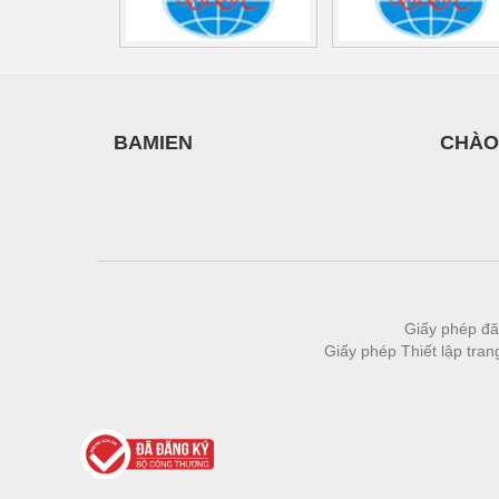
Thiết bị làm sạch
Thiết bị sơn - Sơn
Thiết bị nhà bếp
Thiết bị nhiệt
BAMIEN
CHÀO
Thiêt bị PCCC
Thiết bị truyền động
Thiết bị văn phòng
Thiết bị viễn thông
Giấy phép đă
Thủy lực-Thiết bị
Giấy phép Thiết lập tra
Thủy sản - Trang thiết bị
Tự động hoá
Van - Co các loại
Vật liệu mài mòn