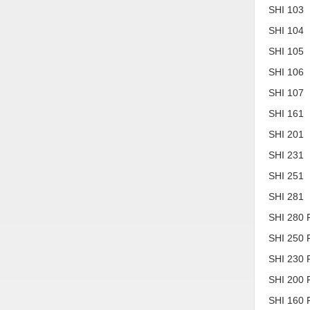
SHI 103
Vật liệu xây dựng
SHI 104
Vòng bi - Bạc đạn
SHI 105
Xe hơi - Phụ tùng
SHI 106
SHI 107
Xe máy - Phụ tùng
SHI 161
Xe tải - phụ tùng
SHI 201
Y khoa - Trang thiết bị
SHI 231
SHI 251
SHI 281
SHI 280 
SHI 250 
SHI 230 
SHI 200 
SHI 160 