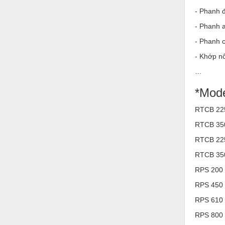
Hóa chất-Trang thiết bị
- Phanh đ
Kệ công nghiệp
- Phanh 
Khí nén - Thiết bị
- Phanh 
- Khớp nố
Khuôn mẫu - Phụ tùng
…
Lọc công nghiệp
*Mode
Máy công cụ - Phụ tùng
RTCB 22
Mỏ - Trang thiết bị
RTCB 35
Mô tơ - Hộp số
RTCB 225
Môi trường - Thiết bị
RTCB 350
Nâng hạ - Trang thiết bị
RPS 200 
Nội - Ngoại thất - văn phòng
RPS 450
RPS 610
Nồi hơi - Trang thiết bị
RPS 800
Nông nghiệp - Thiết bị