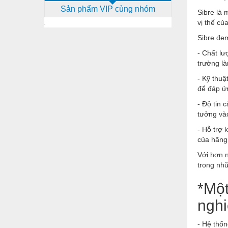
Sản phẩm VIP cùng nhóm
Dịch vụ - Thi công
Sibre là 
vị thế củ
Điện công nghiệp
Sibre đem
Điện gia dụng
- Chất lư
trường là
Điện Lạnh
- Kỹ thuậ
Đóng tàu Thiết bị
để đáp ứ
Đúc chính xác Thiết bị
- Độ tin 
tưởng vào
Dụng cụ cầm tay
- Hỗ trợ 
Dụng cụ cắt gọt
của hãng 
Với hơn n
Dụng cụ điện
trong nh
Dụng cụ đo
*Một
Gỗ - Trang thiết bị
nghi
Hàn cắt - Thiết bị
- Hệ thốn