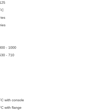
 125
FC
ies
ies
00 - 1000
30 - 710
FC with console
C with flange