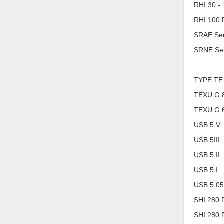
RHI 30 -
Nước-Vật tư thiết bị
RHI 100 
Phốt cơ khí
SRAE Ser
Sắt, thép, inox các loại
SRNE Ser
Thí nghiệm-Trang thiết bị
TYPE TE
Thiết bị chiếu sáng
TEXU G 8
Thiết bị chống sét
TEXU G 6
Thiết bị an ninh
USB 5 V
Thiết bị công nghiệp
USB 5III
USB 5 II
Thiết bị công trình
USB 5 I
Thiết bị điện
USB 5 05
Thiết bị giáo dục
SHI 280 
Thiết bị khác
SHI 280 F