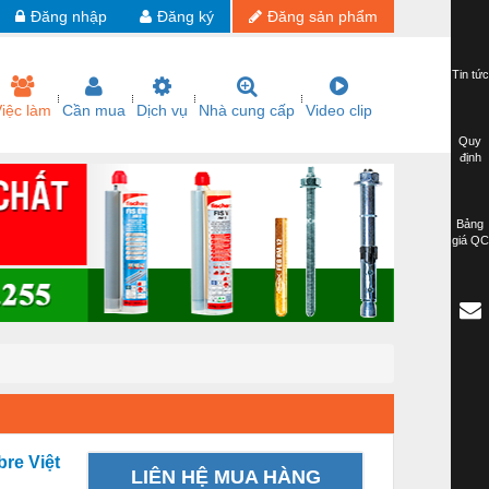
Đăng nhập
Đăng ký
Đăng sản phẩm
Tin tức
iệc làm
Cần mua
Dịch vụ
Nhà cung cấp
Video clip
Quy
định
Bảng
giá QC
bre Việt
LIÊN HỆ MUA HÀNG