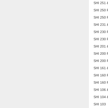
Thiết bị làm sạch
SHI 251 
SHI 250 
Thiết bị sơn - Sơn
SHI 250 F
Thiết bị nhà bếp
SHI 231 
Thiết bị nhiệt
SHI 230 
Thiêt bị PCCC
SHI 230 F
Thiết bị truyền động
SHI 201 
SHI 200 
Thiết bị văn phòng
SHI 200 F
Thiết bị viễn thông
SHI 161 
Thủy lực-Thiết bị
SHI 160 
Thủy sản - Trang thiết bị
SHI 160 F
Tự động hoá
SHI 106 
SHI 104 
Van - Co các loại
SHI 103
Vật liệu mài mòn