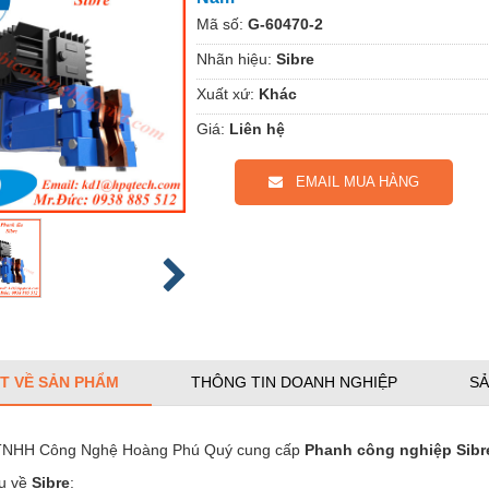
Mã số:
G-60470-2
Nhãn hiệu:
Sibre
Xuất xứ:
Khác
Giá:
Liên hệ
EMAIL MUA HÀNG
ẾT VỀ SẢN PHẨM
THÔNG TIN DOANH NGHIỆP
SẢ
 TNHH Công Nghệ Hoàng Phú Quý cung cấp
Phanh công nghiệp Sibr
ệu về
Sibre
: