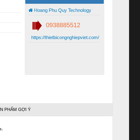
Hoang Phu Quy Technology
0938885512
https://thietbicongnghiepviet.com/
N PHẨM GỢI Ý
e.