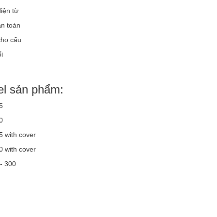
iện từ
an toàn
cho cẩu
i
l sản phẩm:
5
0
 with cover
 with cover
- 300