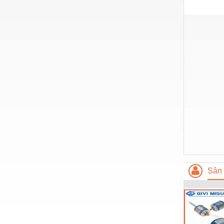
Thiết bị làm sạch
Thiết bị sơn - Sơn
Thiết bị nhà bếp
Thiết bị nhiệt
Thiêt bị PCCC
Thiết bị truyền động
Thiết bị văn phòng
Thiết bị viễn thông
Thủy lực-Thiết bị
Thủy sản - Trang thiết bị
Sản 
Tự động hoá
Van - Co các loại
Vật liệu mài mòn