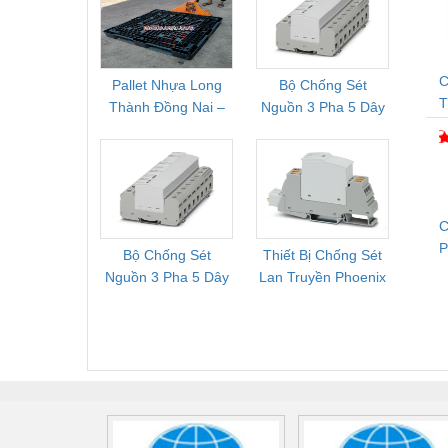
C
Pallet Nhựa Long
Bộ Chống Sét
Rơ Le 
Thành Đồng Nai –
Nguồn 3 Pha 5 Dây
Phoe
T
Cung Cấp Pallet
Phoenix Contact
PSR-
Mới, Pallet Cũ Giá
FLT-SEC-P-T1-3S-
1NC-
Tốt
264/50-FM -
2
2909589
C
Bộ Chống Sét
Thiết Bị Chống Sét
Bộ L
T
Nguồn 3 Pha 5 Dây
Lan Truyền Phoenix
Công
Phoenix Contact
Contact PLT-SEC-
Phoe
FLT-SEC-P-T1-3S-
T3-230-FM-PT -
QU
440/35-FM -
2907928
UPS/23
2908264
-