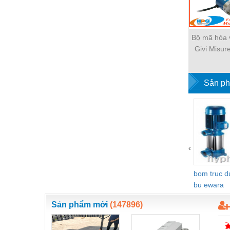
Vật liệu xây dựng
Vòng bi - Bạc đạn
Bộ mã hóa 
Givi Misur
Xe hơi - Phụ tùng
quang Giv
Xe máy - Phụ tùng
Sản ph
Xe tải - phụ tùng
Y khoa - Trang thiết bị
‹
bom truc 
bu ewara
Sản phẩm mới
(147896)