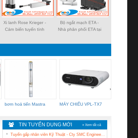
Xi lanh Rose Krieger -
Bộ ngắt mạch ETA -
Bộ truyề
Cảm biến tuyến tính
Nhà phân phối ETA tại
Wittenstein 
Rose Krieger Việt Nam
Việt Nam
tốc Witte
›
bơm hoả tiển Mastra
MÁY CHIẾU VPL-TX7
BOM DINH
WHITE
TIN TUYỂN DỤNG MỚI
» Xem tất cả
Tuyển gấp nhân viên Kỹ Thuật - Cty SMC Engineering