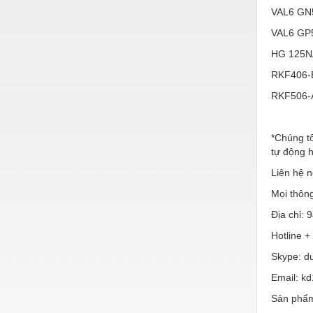
VAL6 GN
Nước-Vật tư thiết bị
VAL6 GP5
Phốt cơ khí
HG 125N
Sắt, thép, inox các loại
RKF406-
Thí nghiệm-Trang thiết bị
RKF506-
Thiết bị chiếu sáng
*Chúng t
Thiết bị chống sét
tự động 
Thiết bị an ninh
Liên hệ n
Thiết bị công nghiệp
Mọi thông
Địa chỉ:
Thiết bị công trình
Hotline +
Thiết bị điện
Skype: d
Thiết bị giáo dục
Email: k
Thiết bị khác
Sản phẩm