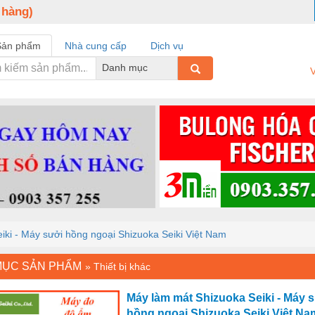
 hàng)
Sản phẩm
Nhà cung cấp
Dịch vụ
Danh mục
V
ki - Máy sưởi hồng ngoại Shizuoka Seiki Việt Nam
MỤC SẢN PHẨM
»
Thiết bị khác
Máy làm mát Shizuoka Seiki - Máy 
hồng ngoại Shizuoka Seiki Việt Na