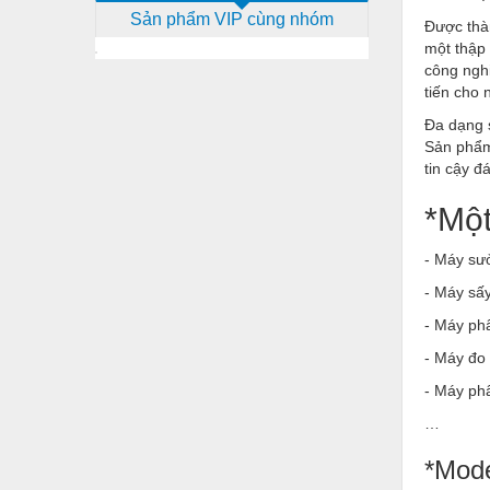
Sản phẩm VIP cùng nhóm
Dịch vụ - Thi công
Được thàn
một thập
Điện công nghiệp
công nghi
tiến cho 
Điện gia dụng
Đa dạng 
Điện Lạnh
Sản phẩm 
tin cậy đ
Đóng tàu Thiết bị
*Một
Đúc chính xác Thiết bị
Dụng cụ cầm tay
- Máy sư
- Máy sấ
Dụng cụ cắt gọt
- Máy ph
Dụng cụ điện
- Máy đo
Dụng cụ đo
- Máy phâ
Gỗ - Trang thiết bị
…
Hàn cắt - Thiết bị
*Mode