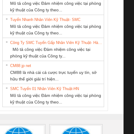
Mô tả công việc Đảm nhiệm công việc tại phòng
kỹ thuật của Công ty theo...
Tuyển Nhanh Nhân Viên Kỹ Thuật- SMC
CÔNG TY TNHH
CÔNG TY TNHH
CÔNG TY TNHH
 Le An Toàn
Bộ giám sát chuỗi
Bộ giám sát dòng
Bộ ng
Mô tả công việc Đảm nhiệm công việc tại phòng
KỸ THUẬT KTECH
MEKONG MARINE
THƯƠNG MẠI
enix Contact
tấm pin
điện chuỗi
ray W
kỹ thuật của Công ty theo...
VIỆT NAM
SUPPLY
DỊCH VỤ KỸ
6960 – PSR-
TRANSCLINIC 16I+
TRANSCLINIC 16I+
BAS 
Công Ty SMC Tuyển Gấp Nhân Viên Kỹ Thuật- Hà Nội
THUẬT ĐIỆN CƠ
SCP-
1K5 L (2433950000)
(2008130000)
(28
Mô tả công việc Đảm nhiệm công việc tại
GIA HƯNG PHÁT
/FSP/2X1/1X2
phòng kỹ thuật của Công ty...
CM88 jp net
Công ty TNHH
CÔNG TY CỔ
Cty TNHH TM QC
CM88 là nhà cái cá cược trực tuyến uy tín, sở
Thương Mại SX Ba
PHẦN DÂY VÀ
Ba Miền
iám sát chuỗi
Bộ chỉnh lưu nguồn
Nẹp nhôm chống
Bộ c
hữu thế giới giải trí hiện...
Miền
CÁP ĐIỆN
tấm pin
điện TRANSCLINIC
trơn Đà Nẵng
giám 
THƯỢNG ĐÌNH
SMC Tuyển 01 Nhân Viên Kỹ Thuật-HN
SCLINIC 16I+
BKE 1K5.4
Sola
Mô tả công việc Đảm nhiệm công việc tại phòng
 (2502520000)
(7791400879)2. Giá
TRAN
kỹ thuật của Công ty theo...
1K5.4