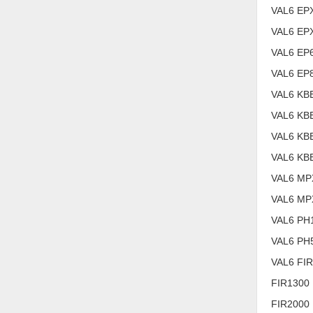
Hóa chất-Trang thiết bị
VAL6 EP
Kệ công nghiệp
VAL6 EP
VAL6 EP
Khí nén - Thiết bị
VAL6 EP
Khuôn mẫu - Phụ tùng
VAL6 KB
Lọc công nghiệp
VAL6 KB
Máy công cụ - Phụ tùng
VAL6 KB
Mỏ - Trang thiết bị
VAL6 KBE
VAL6 MP
Mô tơ - Hộp số
VAL6 MP
Môi trường - Thiết bị
VAL6 PH
Nâng hạ - Trang thiết bị
VAL6 PH
Nội - Ngoại thất - văn phòng
VAL6 FIR
Nồi hơi - Trang thiết bị
FIR1300
FIR2000
Nông nghiệp - Thiết bị