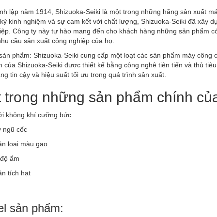
h lập năm 1914, Shizuoka-Seiki là một trong những hãng sản xuất máy
 kỷ kinh nghiệm và sự cam kết với chất lượng, Shizuoka-Seiki đã xây 
ệp. Công ty này tự hào mang đến cho khách hàng những sản phẩm có ch
nhu cầu sản xuất công nghiệp của họ.
sản phẩm: Shizuoka-Seiki cung cấp một loạt các sản phẩm máy công c
của Shizuoka-Seiki được thiết kế bằng công nghệ tiên tiến và thủ tiê
áng tin cậy và hiệu suất tối ưu trong quá trình sản xuất.
 trong những sản phẩm chính của
ởi không khí cưỡng bức
y ngũ cốc
ân loại màu gạo
 độ ẩm
n tích hạt
l sản phẩm: