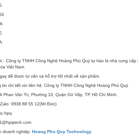
5
II
A
E
A
ôi - Công ty TNHH Công Nghệ Hoàng Phú Quý tự hào là nhà cung cấp
hóa Việt Nam.
gay để được tư vấn và hỗ trợ tốt nhất về sản phẩm.
 tin chi tiết xin liên hệ: Công ty TNHH Công Nghệ Hoàng Phú Quý
 94 Phan Văn Trị, Phường 10, Quận Gò Vấp, TP. Hồ Chí Minh.
 Zalo: 0938 88 55 12(Mr.Đức)
uc.hpq
d1@hpqtech.com
 doanh nghiệp:
Hoang Phu Quy Technology