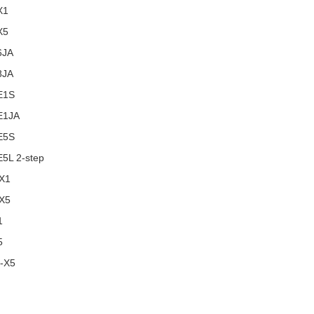
X1
X5
6JA
8JA
E1S
E1JA
E5S
5L 2-step
X1
X5
1
5
-X5