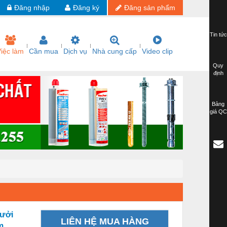
Đăng nhập
Đăng ký
Đăng sản phẩm
Tin tức
iệc làm
Cần mua
Dịch vụ
Nhà cung cấp
Video clip
Quy
định
Bảng
giá QC
sưởi
LIÊN HỆ MUA HÀNG
m