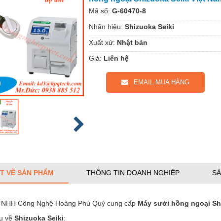
Mã số:
G-60470-8
Nhãn hiệu:
Shizuoka Seiki
Xuất xứ:
Nhật bản
Giá:
Liên hệ
EMAIL MUA HÀNG
ẾT VỀ SẢN PHẨM
THÔNG TIN DOANH NGHIỆP
SẢ
 TNHH Công Nghệ Hoàng Phú Quý cung cấp
Máy sưởi hồng ngoại Sh
ệu về
Shizuoka Seiki
: