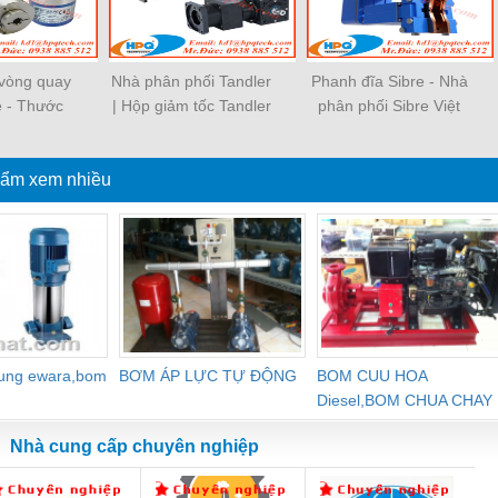
vòng quay
Nhà phân phối Tandler
Phanh đĩa Sibre - Nhà
e - Thước
| Hộp giảm tốc Tandler
phân phối Sibre Việt
i Misure
Việt Nam
Nam
ẩm xem nhiều
dung ewara,bom
BƠM ÁP LỰC TỰ ĐỘNG
BOM CUU HOA
Diesel,BOM CHUA CHAY
Nhà cung cấp chuyên nghiệp