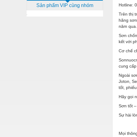
Hotline:
Sản phẩm VIP cùng nhóm
Dịch vụ - Thi công
Trên thị
Điện công nghiệp
hãng sơn
năm qua.
Điện gia dụng
Sơn chốn
Điện Lạnh
kết với p
Đóng tàu Thiết bị
Cơ chế c
Sonnuoc
Đúc chính xác Thiết bị
cung cấp
Dụng cụ cầm tay
Ngoài sơn
Joton, Se
Dụng cụ cắt gọt
tốt, phiế
Dụng cụ điện
Hãy gọi n
Dụng cụ đo
Sơn tốt –
Sự hài l
Gỗ - Trang thiết bị
Hàn cắt - Thiết bị
Mọi thông 