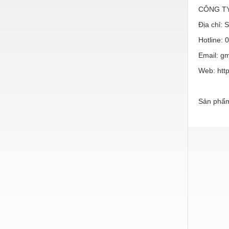
Hóa chất-Trang thiết bị
CÔNG T
Kệ công nghiệp
Địa chỉ:
Khí nén - Thiết bị
Hotline:
Email: g
Khuôn mẫu - Phụ tùng
Web: htt
Lọc công nghiệp
Máy công cụ - Phụ tùng
Sản phẩm
Mỏ - Trang thiết bị
Mô tơ - Hộp số
Môi trường - Thiết bị
Nâng hạ - Trang thiết bị
Nội - Ngoại thất - văn phòng
Nồi hơi - Trang thiết bị
Nông nghiệp - Thiết bị