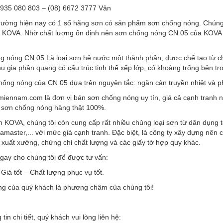
 0935 080 803 – (08) 6672 3777 Vân
 trường hiện nay có 1 số hãng sơn có sản phẩm
sơn chống nóng
. Chúng
 KOVA. Nhờ chất lượng ổn định nên
sơn chống nóng CN 05
của KOVA đ
g nóng CN 05
Là loại sơn hệ nước một thành phần, được chế tạo từ ch
hụ gia phản quang có cấu trúc tinh thể xếp lớp, có khoảng trống bên tr
hống nóng của CN 05
dựa trên nguyên tắc: ngăn cản truyền nhiệt và 
miennam.com
là đơn vị bán sơn chống nóng uy tín, giá cả cạnh tranh 
 sơn chống nóng hàng thật 100%.
 KOVA, chúng tôi còn cung cấp rất nhiều chủng loại sơn từ dân dụng 
amaster,... với mức giá cạnh tranh. Đặc biệt, là công ty xây dựng nên
u xuất xưởng, chứng chỉ chất lượng và các giấy tờ hợp quy khác.
gay cho chúng tôi để được tư vấn:
 Giá tốt – Chất lượng phục vụ tốt
.
òng của quý khách là phương châm của chúng tôi!
tin chi tiết, quý khách vui lòng liên hệ: