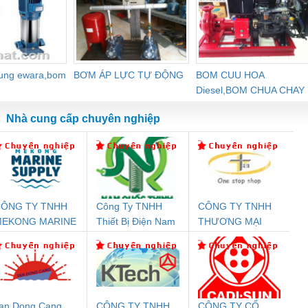
dung ewara,bom
BƠM ÁP LỰC TỰ ĐỘNG
BOM CUU HOA
Diesel,BOM CHUA CHAY
Nhà cung cấp chuyên nghiệp
ÔNG TY TNHH
Công Ty TNHH
CÔNG TY TNHH
Đệm An Toàn
Rơ Le An Toàn
Bộ Lặp Tín Hiệu
Rơ
MEKONG MARINE
Thiết Bị Điện Nam
THƯƠNG MẠI
nix Contact
Phoenix Contact
PROFIBUS Phoenix
Pho
UPPLY
Quốc Thịnh
THIÊN ÂN VIỆT
PC20-1NO-
PSR-SCP-
Contact PSI-REP-
298
NAM
24DC-SP -
24UC/ESL4/3X1/1X2/B
PROFIBUS/12MB -
700578
- 2981059
2708863
24DC
an Dong Cang
CÔNG TY TNHH
CÔNG TY CỔ