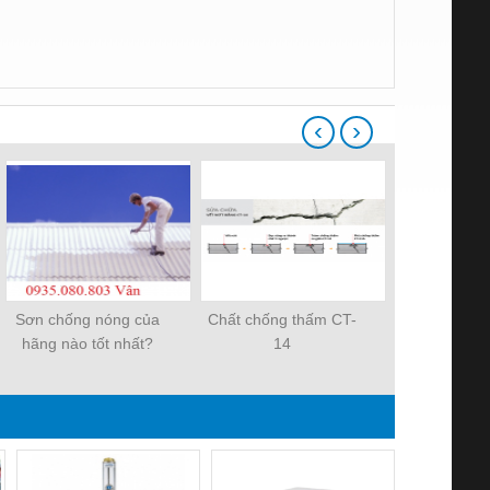
‹
›
Sơn chống nóng của
Chất chống thấm CT-
Công ty cun
hãng nào tốt nhất?
14
cho công