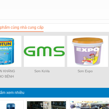
phẩm cùng nhà cung cấp
N KHÁNG
Sơn KoVa
Sơn Expo
HO BỆNH
HÀ XƯỞNG
XUẤT
ẩm xem nhiều