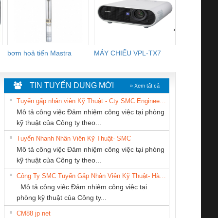
›
bơm hoả tiển Mastra
MÁY CHIẾU VPL-TX7
BOM DINH
WHITE
TIN TUYỂN DỤNG MỚI
» Xem tất cả
Tuyển gấp nhân viên Kỹ Thuật - Cty SMC Engineering
Mô tả công việc Đảm nhiệm công việc tại phòng
kỹ thuật của Công ty theo...
Tuyển Nhanh Nhân Viên Kỹ Thuật- SMC
CÔNG TY TNHH
Công ty TNHH
CÔNG TY TNHH
 Le An Toàn
Bộ giám sát chuỗi
Bộ giám sát dòng
Bộ ng
Mô tả công việc Đảm nhiệm công việc tại phòng
THIẾT BỊ CÔNG
Thương Mại SX
KINH DOANH
enix Contact
tấm pin
điện chuỗi
ray W
kỹ thuật của Công ty theo...
NGHIỆP NIHON
Ba Miền
DỊCH VỤ XNK
6960 – PSR-
TRANSCLINIC 16I+
TRANSCLINIC 16I+
BAS 
Công Ty SMC Tuyển Gấp Nhân Viên Kỹ Thuật- Hà Nội
SETSUBI VIỆT
PHƯƠNG NAM
SCP-
1K5 L (2433950000)
(2008130000)
(28
Mô tả công việc Đảm nhiệm công việc tại
NAM
/FSP/2X1/1X2
phòng kỹ thuật của Công ty...
CM88 jp net
Cty TNHH TM QC
CÔNG TY TNHH
CONG TY TNHH