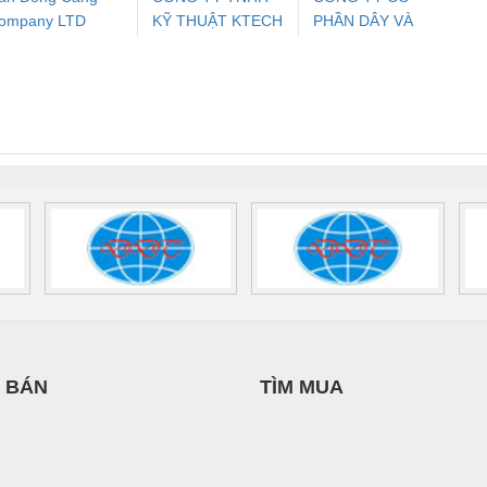
ompany LTD
KỸ THUẬT KTECH
PHẦN DÂY VÀ
ưu Điện AC
Mô-đun Ắc Quy UPS
Rơ Le An Toàn
Bộ g
VIỆT NAM
CÁP ĐIỆN
 Suất Cao
Phoenix Contact
Phoenix Contact
THƯỢNG ĐÌNH
nix Contact
QUINT-HP-
2981059 – PSR-
TRAN
INT-HP-
BAT/PB/48DC/7.0AH/PT
SCP-
1K5 H
0AC/2.5KVA/PT
- 1133819
24UC/ESL4/3X1/1X2/B
 1136815
 BÁN
TÌM MUA