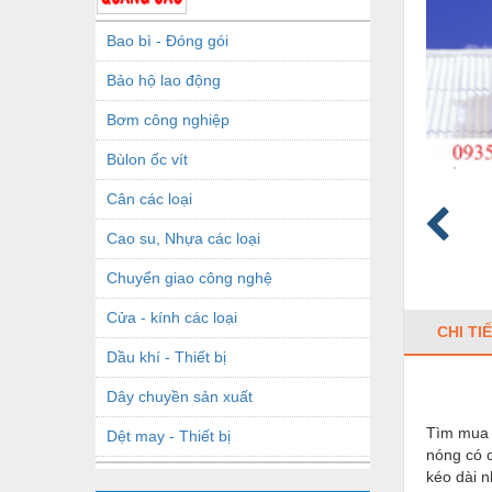
Bao bì - Đóng gói
Bảo hộ lao động
Bơm công nghiệp
Bùlon ốc vít
Cân các loại
Cao su, Nhựa các loại
Chuyển giao công nghệ
Cửa - kính các loại
CHI TI
Dầu khí - Thiết bị
Dây chuyền sản xuất
Tìm mu
Dệt may - Thiết bị
nóng
có 
Dầu mỡ công nghiệp
kéo dài n