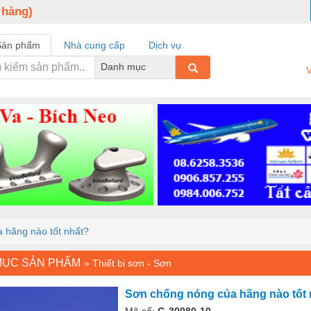
 hàng)
Sản phẩm
Nhà cung cấp
Dịch vụ
Danh mục
V
 hãng nào tốt nhất?
MỤC SẢN PHẨM
»
Thiết bị sơn - Sơn
Sơn chống nóng của hãng nào tốt 
Mã số:
G-30080-10