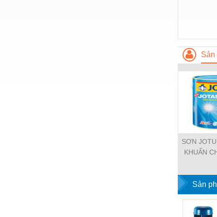
Nước-Vật tư thiết bị
Phốt cơ khí
Sắt, thép, inox các loại
Sản 
Thí nghiệm-Trang thiết bị
Thiết bị chiếu sáng
Thiết bị chống sét
Thiết bị an ninh
Thiết bị công nghiệp
SƠN JOTU
Thiết bị công trình
KHUẨN C
VIỆN VÀ N
Thiết bị điện
SẢN 
Sản ph
Thiết bị giáo dục
Thiết bị khác