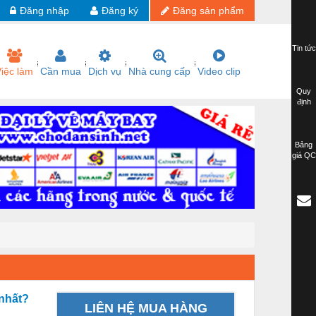
Đăng nhập
Đăng ký
Đăng sản phẩm
Tin tức
iệc làm
Cần mua
Dịch vụ
Nhà cung cấp
Video clip
Quy
định
Bảng
giá QC
nhất?
LIÊN HỆ MUA HÀNG