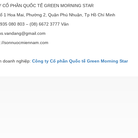
Y CỔ PHẦN QUỐC TẾ GREEN MORNING STAR
 Số 1 Hoa Mai, Phường 2, Quận Phú Nhuận, Tp Hồ Chí Minh
 0935 080 803 – (08) 6672 3777 Vân
ms.vandang@gmail.com
p://sonnuocmiennam.com
 doanh nghiệp:
Công ty Cổ phần Quốc tế Green Morning Star