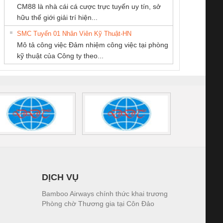
CM88 là nhà cái cá cược trực tuyến uy tín, sở
Ba Miền
THƯƠNG MẠI
TM-DV DAI DONG
iám sát chuỗi
Bộ chỉnh lưu nguồn
Nẹp nhôm chống
Bộ c
hữu thế giới giải trí hiện...
DỊCH VỤ KỸ
THANH
tấm pin
điện TRANSCLINIC
trơn Đà Nẵng
giám 
THUẬT ĐIỆN CƠ
SMC Tuyển 01 Nhân Viên Kỹ Thuật-HN
SCLINIC 16I+
BKE 1K5.4
Sola
GIA HƯNG PHÁT
Mô tả công việc Đảm nhiệm công việc tại phòng
 (2502520000)
(7791400879)2. Giá
TRAN
kỹ thuật của Công ty theo...
1K5.4
DỊCH VỤ
Bamboo Airways chính thức khai trương
Phòng chờ Thương gia tại Côn Đảo