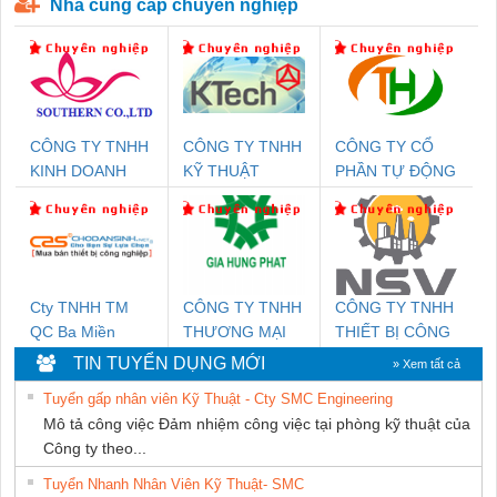
Nhà cung cấp chuyên nghiệp
CÔNG TY TNHH
CÔNG TY TNHH
CÔNG TY CỔ
KINH DOANH
KỸ THUẬT
PHẦN TỰ ĐỘNG
DỊCH VỤ XNK
KTECH VIỆT
TIẾN HƯNG
PHƯƠNG NAM
NAM
Cty TNHH TM
CÔNG TY TNHH
CÔNG TY TNHH
QC Ba Miền
THƯƠNG MẠI
THIẾT BỊ CÔNG
DỊCH VỤ KỸ
NGHIỆP NIHON
TIN TUYỂN DỤNG MỚI
» Xem tất cả
THUẬT ĐIỆN CƠ
SETSUBI VIỆT
Tuyển gấp nhân viên Kỹ Thuật - Cty SMC Engineering
GIA HƯNG
NAM
Mô tả công việc Đảm nhiệm công việc tại phòng kỹ thuật của
PHÁT
Công ty theo...
Tuyển Nhanh Nhân Viên Kỹ Thuật- SMC