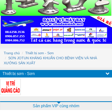
Trang chủ
Thiết bị sơn - Sơn
SƠN JOTUN KHÁNG KHUẨN CHO BỆNH VIỆN VÀ NHÀ
XƯỞNG SẢN XUẤT
Thiết bị sơn - Sơn
Sản phẩm VIP cùng nhóm