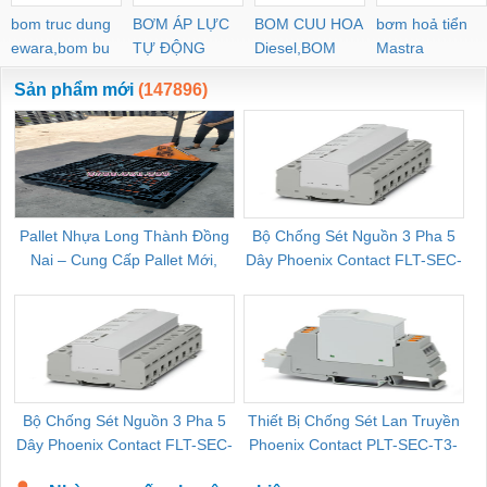
bom truc dung
BƠM ÁP LỰC
BOM CUU HOA
bơm hoả tiển
ewara,bom bu
TỰ ĐỘNG
Diesel,BOM
Mastra
ewara
CHUA CHAY
Sản phẩm mới
(147896)
Pallet Nhựa Long Thành Đồng
Bộ Chống Sét Nguồn 3 Pha 5
Nai – Cung Cấp Pallet Mới,
Dây Phoenix Contact FLT-SEC-
C
Pallet Cũ Giá Tốt
P-T1-3S-264/50-FM - 2909589
Bộ Chống Sét Nguồn 3 Pha 5
Thiết Bị Chống Sét Lan Truyền
B
Dây Phoenix Contact FLT-SEC-
Phoenix Contact PLT-SEC-T3-
P-T1-3S-440/35-FM - 2908264
230-FM-PT - 2907928