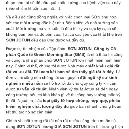
đoạn nào thì sẽ để hậu quả khôn lường cho bệnh viện sau này
(như nhiễm khuẩn sau mổ,...)
Và điều đó cũng đồng nghĩa với việc chọn loại
SƠN
phù hợp
với các môi trường đặc biệt như Bệnh viện và nhà xưởng sản
xuất. Môi trường mà vi khuẩn là đều tối kỵ và cực kỳ sạch sẽ,
không bám bụi và độ bền cao. Tất cả các yêu cầu khắt khe trên
SƠN JOTUN
đều đáp ứng được và đầy đủ.
Được sự tín nhiệm của Tập đoàn
SƠN JOTUN
,
Công ty Cổ
phần Quốc tế Green Morning Star (GMS)
là nhà thầu thi công
và cũng là nhà phân phối
SƠN JOTUN
lớn nhất miền nam hiện
nay. Chính vì thế, chúng tôi được Nhà máy
chiết khấu giá rất
tốt và ưu đãi.
Tôi cam kết bạn sẽ tìm thấy giá tốt ở đây
. Là
đơn vị thi công nên chúng tôi có nguyên
đội ngũ kỹ sư kinh
nghiệm nhiều năm
sẽ hỗ trợ tối đa cho Quý công ty khi cần
được
tư vấn kỹ thuật
. Nhân viên kỹ thuật Jotun sẽ đến ngay
công trường nếu có khó khăn gì về thi công hay vướng mắc kỹ
thuật. Ngoài ra, các
loại giấy tờ hợp chủng, hợp quy, phiếu
kiểm nghiệm chất lượng đầy đủ
giúp bạn nhanh chóng hoàn
tất thủ tục hồ sơ cần thiết.
Chính vì chất lượng rất tốt nên rất nhiều công trình muốn sử
dụng
SƠN JOTUN
nhưng
GIÁ SƠN JOTUN
trên thị trường hiện