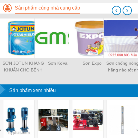
Sản phẩm cùng nhà cung cấp
‹
›
SƠN JOTUN KHÁNG
Sơn KoVa
Sơn Expo
Sơn chống nóng
KHUẨN CHO BỆNH
hãng nào tốt n
VIỆN VÀ NHÀ XƯỞNG
SẢN XUẤT
Sản phẩm xem nhiều
‹
›