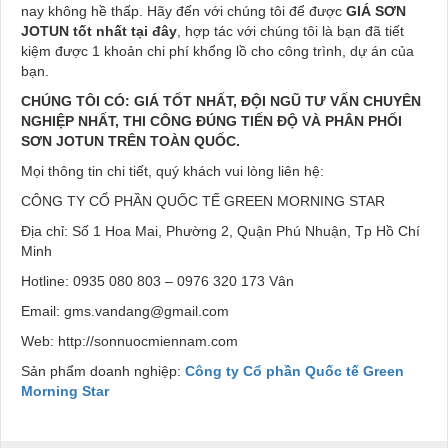
nay không hề thấp. Hãy đến với chúng tôi để được
GIÁ SƠN
JOTUN
tốt nhất tại đây
, hợp tác với chúng tôi là bạn đã tiết
kiệm được 1 khoản chi phí khổng lồ cho công trình, dự án của
bạn.
CHÚNG TÔI CÓ: GIÁ TỐT NHẤT, ĐỘI NGŨ TƯ VẤN CHUYÊN
NGHIỆP NHẤT, THI CÔNG ĐÚNG TIẾN ĐỘ VÀ PHÂN PHỐI
SƠN JOTUN TRÊN TOÀN QUỐC.
Mọi thông tin chi tiết, quý khách vui lòng liên hệ:
CÔNG TY CỔ PHẦN QUỐC TẾ GREEN MORNING STAR
Địa chỉ: Số 1 Hoa Mai, Phường 2, Quận Phú Nhuận, Tp Hồ Chí
Minh
Hotline: 0935 080 803 – 0976 320 173 Vân
Email: gms.vandang@gmail.com
Web: http://sonnuocmiennam.com
Sản phẩm doanh nghiệp:
Công ty Cổ phần Quốc tế Green
Morning Star