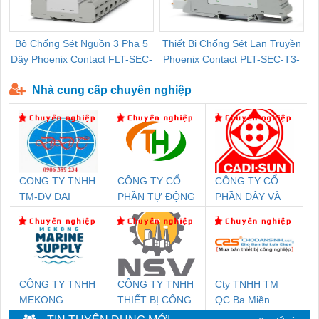
Bộ Chống Sét Nguồn 3 Pha 5
Thiết Bị Chống Sét Lan Truyền
B
Dây Phoenix Contact FLT-SEC-
Phoenix Contact PLT-SEC-T3-
P-T1-3S-440/35-FM - 2908264
230-FM-PT - 2907928
Nhà cung cấp chuyên nghiệp
CONG TY TNHH
CÔNG TY CỔ
CÔNG TY CỔ
TM-DV DAI
PHẦN TỰ ĐỘNG
PHẦN DÂY VÀ
DONG THANH
TIẾN HƯNG
CÁP ĐIỆN
THƯỢNG ĐÌNH
CÔNG TY TNHH
CÔNG TY TNHH
Cty TNHH TM
MEKONG
THIẾT BỊ CÔNG
QC Ba Miền
MARINE SUPPLY
NGHIỆP NIHON