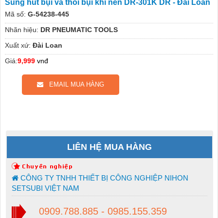
Súng hút bụi và thổi bụi khí nén DR-301K DR - Đài Loan
Mã số:
G-54238-445
Nhãn hiệu:
DR PNEUMATIC TOOLS
Xuất xứ:
Đài Loan
Giá:
9,999
vnđ
EMAIL MUA HÀNG
LIÊN HỆ MUA HÀNG
CÔNG TY TNHH THIẾT BỊ CÔNG NGHIỆP NIHON
SETSUBI VIỆT NAM
0909.788.885 - 0985.155.359