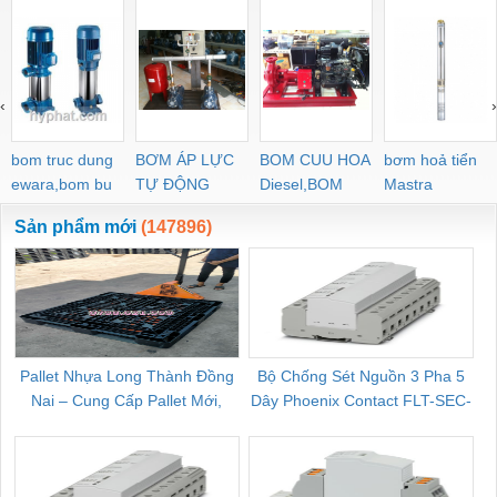
‹
›
bom truc dung
BƠM ÁP LỰC
BOM CUU HOA
bơm hoả tiển
ewara,bom bu
TỰ ĐỘNG
Diesel,BOM
Mastra
ewara
CHUA CHAY
Sản phẩm mới
(147896)
Pallet Nhựa Long Thành Đồng
Bộ Chống Sét Nguồn 3 Pha 5
Nai – Cung Cấp Pallet Mới,
Dây Phoenix Contact FLT-SEC-
C
Pallet Cũ Giá Tốt
P-T1-3S-264/50-FM - 2909589