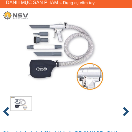
DANH MỤC SẢN PHẨM
»
Dụng cụ cầm tay