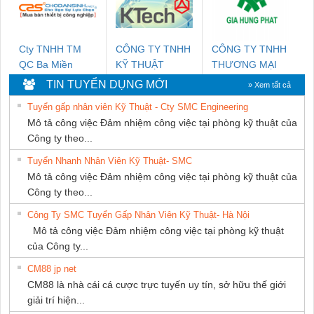
NAM
Cty TNHH TM
CÔNG TY TNHH
CÔNG TY TNHH
QC Ba Miền
KỸ THUẬT
THƯƠNG MẠI
KTECH VIỆT
DỊCH VỤ KỸ
TIN TUYỂN DỤNG MỚI
» Xem tất cả
NAM
THUẬT ĐIỆN CƠ
Tuyển gấp nhân viên Kỹ Thuật - Cty SMC Engineering
GIA HƯNG
Mô tả công việc Đảm nhiệm công việc tại phòng kỹ thuật của
PHÁT
Công ty theo...
Tuyển Nhanh Nhân Viên Kỹ Thuật- SMC
Mô tả công việc Đảm nhiệm công việc tại phòng kỹ thuật của
Công ty theo...
Công Ty SMC Tuyển Gấp Nhân Viên Kỹ Thuật- Hà Nội
Mô tả công việc Đảm nhiệm công việc tại phòng kỹ thuật
của Công ty...
CM88 jp net
CM88 là nhà cái cá cược trực tuyến uy tín, sở hữu thế giới
giải trí hiện...