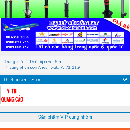
Trang chủ
Thiết bị sơn - Sơn
súng phun sơn Anest Iwata W-71-21G
Thiết bị sơn - Sơn
Sản phẩm VIP cùng nhóm