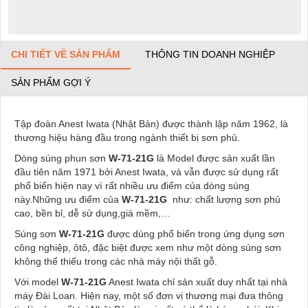
CHI TIẾT VỀ SẢN PHẨM
THÔNG TIN DOANH NGHIỆP
SẢN PHẨM GỢI Ý
Tập đoàn Anest Iwata (Nhật Bản) được thành lập năm 1962, là
thương hiệu hàng đầu trong ngành thiết bị sơn phủ.
Dòng súng phun sơn
W-71-21G
là Model được sản xuất lần
đầu tiên năm 1971 bởi Anest Iwata, và vẫn được sử dụng rất
phổ biến hiện nay vì rất nhiều ưu điểm của dòng súng
này.Những ưu điểm của
W-71-21G
như: chất lượng sơn phủ
cao, bền bỉ, dễ sử dụng,giá mềm,…
Súng sơn
W-71-21G
được dùng phổ biến trong ứng dụng sơn
công nghiệp, ôtô, đặc biệt được xem như một dòng súng sơn
không thể thiếu trong các nhà máy nội thất gỗ.
Với model
W-71-21G
Anest Iwata chỉ sản xuất duy nhất tại nhà
máy Đài Loan. Hiện nay, một số đơn vị thương mại đưa thông