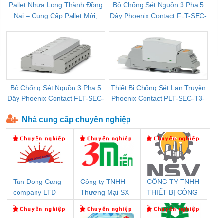
Pallet Nhựa Long Thành Đồng
Bộ Chống Sét Nguồn 3 Pha 5
Nai – Cung Cấp Pallet Mới,
Dây Phoenix Contact FLT-SEC-
C
Pallet Cũ Giá Tốt
P-T1-3S-264/50-FM - 2909589
Bộ Chống Sét Nguồn 3 Pha 5
Thiết Bị Chống Sét Lan Truyền
B
Dây Phoenix Contact FLT-SEC-
Phoenix Contact PLT-SEC-T3-
P-T1-3S-440/35-FM - 2908264
230-FM-PT - 2907928
Nhà cung cấp chuyên nghiệp
Tan Dong Cang
Công ty TNHH
CÔNG TY TNHH
company LTD
Thương Mại SX
THIẾT BỊ CÔNG
Ba Miền
NGHIỆP NIHON
SETSUBI VIỆT