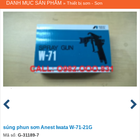
DANH MỤC SẢN PHẨM
»
Thiết bị sơn - Sơn
súng phun sơn Anest Iwata W-71-21G
Mã số:
G-31189-7