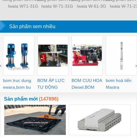
Iwata W71-31G
Iwata W-71-31G
Iwata W-61-3G
Iwata W-71-
Sản phẩm xem nhiều
‹
›
bom truc dung
BƠM ÁP LỰC
BOM CUU HOA
bơm hoả tiển
ewara,bom bu
TỰ ĐỘNG
Diesel,BOM
Mastra
ewara
CHUA CHAY
Sản phẩm mới
(147896)