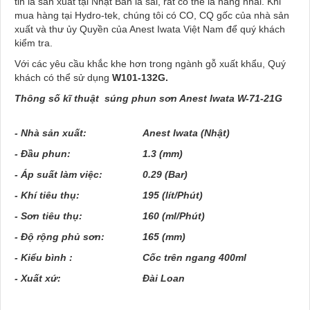
tin là sản xuất tại Nhật Bản là sai, rất có thể là hàng nhái. Khi
mua hàng tại Hydro-tek, chúng tôi có CO, CQ gốc của nhà sản
xuất và thư ủy Quyền của Anest Iwata Việt Nam để quý khách
kiểm tra.
Với các yêu cầu khắc khe hơn trong ngành gỗ xuất khẩu, Quý
khách có thể sử dụng
W101-132G.
Thông số kĩ thuật súng phun sơn Anest Iwata W-7
1
-
21G
- Nhà sản xuất:
Anest Iwata (Nhật)
- Đầu phun:
1.
3
(mm)
- Áp suất làm việc:
0.29 (Bar)
- Khí tiêu thụ:
195
(lít/Phút)
- Sơn tiêu thụ:
1
6
0 (ml/Phút)
- Độ rộng phủ sơn:
1
6
5 (mm)
- Kiểu bình :
Cốc trên ngang 4
00
ml
- Xuất xứ:
Đài Loan